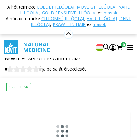
Vissza a főoldalra
Webáruház
Táplálkozás és
A hét terméke
COLDET ILLÓOLAJ
,
MOVE GT ILLÓOLAJ
,
VAHE
étrend-kiegészítők
TCM - Hagyományos kínai
ILLÓOLAJ
,
GOLD SENSITIVE ILLÓOLAJ
és
mások
orvoslás
104 - A téli tó ereje
A hónap terméke
CITROMFŰ ILLÓOLAJ
,
HAIR ILLÓOLAJ
,
DENT
ILLÓOLAJ
,
PRAWTEIN HAIR
és
mások
104 - A téli tó ereje
0
Étrend-kiegészítő
BEWIT Power of the Winter Lake
0
Írja be saját értékelését
SZUPER ÁR