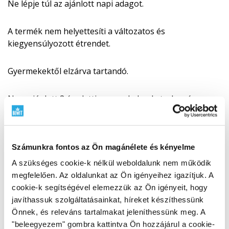
Ne lépje túl az ajánlott napi adagot.
A termék nem helyettesíti a változatos és
kiegyensúlyozott étrendet.
Gyermekektől elzárva tartandó.
Nem ajánlott 3 év alatti gyermekeknek, terhes és
szoptató nőknek.
Szárazon, hőtől és közvetlen napfénytől védve tárolja.
Számunkra fontos az Ön magánélete és kényelme
A szükséges cookie-k nélkül weboldalunk nem működik
Használat előtt mindenképpen konzultáljon egy
megfelelően. Az oldalunkat az Ön igényeihez igazítjuk. A
tanúsítvánnyal rendelkező TCM terapeutával.
cookie-k segítségével elemezzük az Ön igényeit, hogy
javíthassuk szolgáltatásainkat, híreket készíthessünk
Összetétele
Önnek, és releváns tartalmakat jeleníthessünk meg. A
Bai zhu
(
Atractylodes macrocephala rhizoma
– Baizhu,
"beleegyezem" gombra kattintva Ön hozzájárul a cookie-