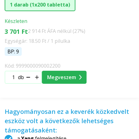
1 darab (1x200 tabletta)
Készleten
3 701 Ft
2 914 Ft ÁFA nélkül (27%)
Egységár: 18.50 Ft / 1 pilulka
BP: 9
Kód: 9999000090002200
db
Megveszem
Hagyományosan ez a keverék közkedvelt
eszköz volt a következők lehetséges
támogatásaként:
a
Yang
felmelegítése