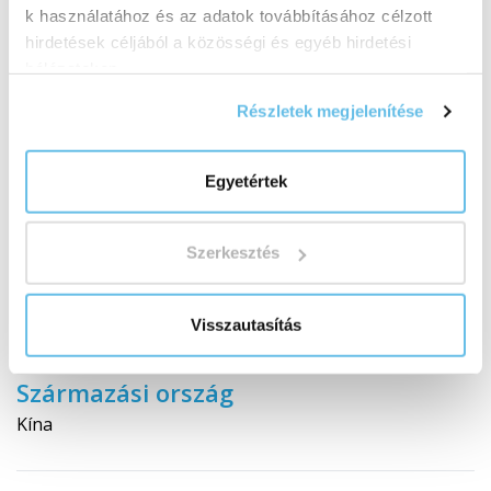
rizóma)
k használatához és az adatok továbbításához célzott
hirdetések céljából a közösségi és egyéb hirdetési
hálózatokon.
Bai shao
(
Paeonia alba radix
– Kerti bazsarózsa,
gyökér)
Részletek megjelenítése
Fu ling
(
Wolfiporia extensa sclerotium
–
Egyetértek
Kókuszpóréhagyma, termőtest)
Gan jiang
(
Zingiber officinale rhizoma
– Közönséges
Szerkesztés
gyömbér, rizóma)
Visszautasítás
Kukoricakeményítő
Származási ország
Kína