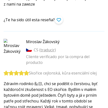
z nami na zawsze
¿Te ha sido útil esta reseña?
Miroslav Žákovský
CS (
traducir
)
Cliente verificado por la compra del
producto
Skořice cejlonská, kůra esenciální olej
Zdravím rodinko 🙋🏻, chci se podělit o čerstvou, byť
každoroční zkušenost s EO skořice. Bydlím v malém
bytovém domě pod Ještedem. Čtyři byty a já v prním
patře pod střechou. Každý rok v tomto období se
začnou rojit mravenci. Velké, tmavé, pohybující se