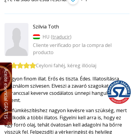
Szilvia Toth
HU (
traducir
)
Cliente verificado por la compra del
producto
Ceyloni fahéj, kéreg illóolaj
Aceite esencial GRATIS
Nagyon finom illat. Erős és tiszta. Édes. Illatosításra
használom szívesen. Elveszi a zavaró szagokat.
Naranccsal keverve csodálatos ünnepi hangulatot
teremt.
Parfümkèszítèshez nagyon kevèsre van szükség, mert
uralkodik a többi illatos. Figyelni kell arra is, hogy ez
egy forró olaj, tehát óvatosan kell adagolni ha bőrre
visszük fel. Felpezsdíti a vèrkeringèst és helyileg