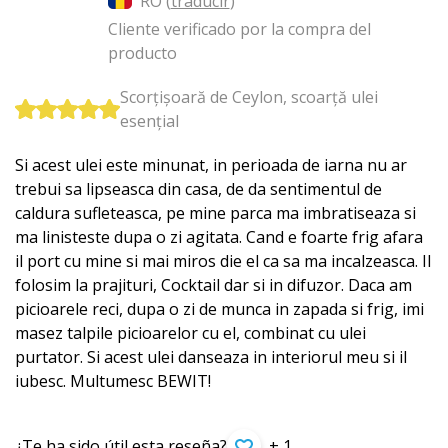
RO (
traducir
)
Cliente verificado por la compra del
producto
Scorțișoară de Ceylon, scoarță ulei
esențial
Si acest ulei este minunat, in perioada de iarna nu ar
trebui sa lipseasca din casa, de da sentimentul de
caldura sufleteasca, pe mine parca ma imbratiseaza si
ma linisteste dupa o zi agitata. Cand e foarte frig afara
il port cu mine si mai miros die el ca sa ma incalzeasca. Il
folosim la prajituri, Cocktail dar si in difuzor. Daca am
picioarele reci, dupa o zi de munca in zapada si frig, imi
masez talpile picioarelor cu el, combinat cu ulei
purtator. Si acest ulei danseaza in interiorul meu si il
iubesc. Multumesc BEWIT!
¿Te ha sido útil esta reseña?
+ 1