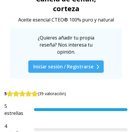
corteza
Aceite esencial CTEO® ​​100% puro y natural
¿Quieres añadir tu propia
reseña? Nos interesa tu
opinión.
Iniciar sesión / Registrarse
5
(39 valoración)
5
estrellas
4