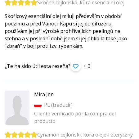
Skořice cejlonská, kůra esenciální olej
Skořicový esenciální olej miluji především v období
podzimu a před Vánoci. Kapu si jej do difuzéru,
používám jej při výrobě prohřívajících peelingů na
stehna a v poslední době jsem si jej oblíbila také jako
“zbraň” v boji proti tzv. rybenkám.
¿Te ha sido útil esta reseña?
+ 3
Mira Jen
PL (
traducir
)
Cliente verificado por la compra del
producto
Cynamon cejloński, kora olejek eteryczny