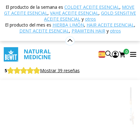
Inicio
Tienda electrónica
Aromaterapia
Aceites
El producto de la semana es
COLDET ACEITE ESENCIAL
,
MOVE
esenciales
ACEITES ESENCIALES DE UNA ESPECIE
GT ACEITE ESENCIAL
,
VAHE ACEITE ESENCIAL
,
GOLD SENSITIVE
Canela de Ceilán, corteza
ACEITE ESENCIAL
y
otros
El producto del mes es
HIERBA LIMÓN
,
HAIR ACEITE ESENCIAL
,
DENT ACEITE ESENCIAL
,
PRAWTEIN HAIR
y
otros
Canela de Ceilán, corteza
0
Aceite esencial CTEO® ​​100% puro y natural
BEWIT Cinnamon, Bark
5
Mostrar 39 reseñas
Cítricos