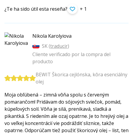
¿Te ha sido útil esta reseña?
+ 1
Nikola Karolyiova
SK (
traducir
)
Cliente verificado por la compra del
producto
BEWIT Škorica cejlónska, kôra esenciálny
olej
Moja obľúbená – zimná vôňa spolu s červeným
pomarančom! Pridávam do sójových sviečok, pomád,
kúpeľových solí. Vôňa je silá, prenikavá, sladká a
pikantká. S riedením ale ozaj opatrne. Je to hrejivý olej a
vo veľkej koncentrácií vie podráždiť sliznice, takže
opatrne. Odporúčam tiež použiť škoricový olej – list, ten