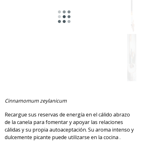
Floral
Fresco
Especiada
Herbal
Resinoso
Mentolado
Afrutada
Cinnamomum zeylanicum
Amaderado
Recargue sus reservas de energía en el cálido abrazo
Dulce
de la canela para fomentar y apoyar las relaciones
cálidas y su propia autoaceptación. Su aroma intenso y
Almizclado
dulcemente picante puede utilizarse en la cocina .