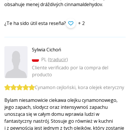
obsahuje menej dráždivých cinnamaldehydov.
¿Te ha sido útil esta reseña?
+ 2
Sylwia Cichoń
PL (
traducir
)
Cliente verificado por la compra del
producto
Cynamon cejloński, kora olejek eteryczny
Bylam niesamowicie ciekawa olejku cynamonowego,
jego zapach, slodycz oraz intensywnoś zapachu
unosząca się w całym domu wprawia ludzi w
fantastyczny nastrój. Stosuje go również w kuchni
i z pewnością jest jednym z tych olejków, który zostanie