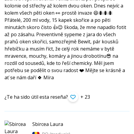
kolonie od střechy až kolem dvou oken. Dnes nejvíc a
kolem všech pěti oken 👀 prostě invaze 😄🐜🐜🐜
Přátelé, 200 ml vody, 15 kapek skořice a po pěti
minutách skoro čisto 👍😉 škoda, že mne napadlo fotit
až po zásahu. Preventivně sypeme z jara do všech
prahů oken skořici, samozřejmě Bewit, pár kousků
hřebíčku a musím říct, že celý rok nemáme v bytě
mravence, mouchy, komáry a jinou drobotínu😎 na
rozdíl od sousedů, kde to řeší chemicky. Měl jsem
potřebu se podělit o svou radost ❤️ Mějte se krásně a
ať se nám daří 🍀 Míra
¿Te ha sido útil esta reseña?
+ 23
Sbircea Laura