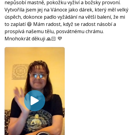
nepůsobí mastně, pokožku vyživí a božsky provoní.
Vytvořila jsem jej na Vánoce jako dárek, který měl velký
úspěch, dokonce padlo vyžádání na větší balení, že mi
to zaplatí 😄 Mám radost, když se radost násobí a
prospívá našemu tělu, posvátnému chrámu.
Mnohokrát děkuji 🙏🏻 💜