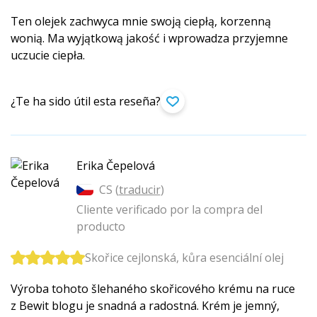
Ten olejek zachwyca mnie swoją ciepłą, korzenną
wonią. Ma wyjątkową jakość i wprowadza przyjemne
uczucie ciepła.
¿Te ha sido útil esta reseña?
Erika Čepelová
CS (
traducir
)
Cliente verificado por la compra del
producto
Skořice cejlonská, kůra esenciální olej
Výroba tohoto šlehaného skořicového krému na ruce
z Bewit blogu je snadná a radostná. Krém je jemný,