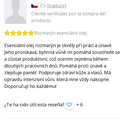
CS (
traducir
)
Cliente verificado por la compra del
producto
Rozmarýn esenciální olej
Esenciální olej rozmarýn je skvělý při práci a únavě.
Jeho pronikavá, bylinná vůně mi pomáhá soustředit se
a zůstat produktivní, což ocením zejména během
dlouhých pracovních dnů. Pomáhá proti únavě a
zlepšuje paměť. Podporuje zdraví kůže a vlasů. Má
opravdu intenzivní vůni, která mne vždy nakopne.
Doporučuji ho každému!
¿Te ha sido útil esta reseña?
+ 6