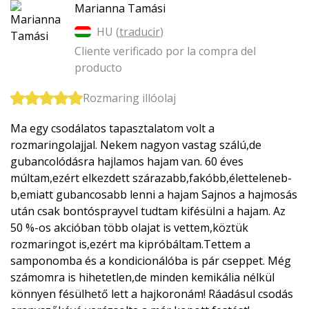
Marianna Tamási
HU (
traducir
)
Cliente verificado por la compra del
producto
Rozmaring illóolaj
Ma egy csodálatos tapasztalatom volt a
rozmaringolajjal. Nekem nagyon vastag szálú,de
gubancolódásra hajlamos hajam van. 60 éves
múltam,ezért elkezdett szárazabb,fakób­b,életteleneb­
b,emiatt gubancosabb lenni a hajam Sajnos a hajmosás
után csak bontósprayvel tudtam kifésülni a hajam. Az
50 %-os akcióban több olajat is vettem,köztük
rozmaringot is,ezért ma kipróbáltam.Tettem a
samponomba és a kondicionálóba is pár cseppet. Még
számomra is hihetetlen,de minden kemikália nélkül
könnyen fésülhető lett a hajkoronám! Ráadásul csodás