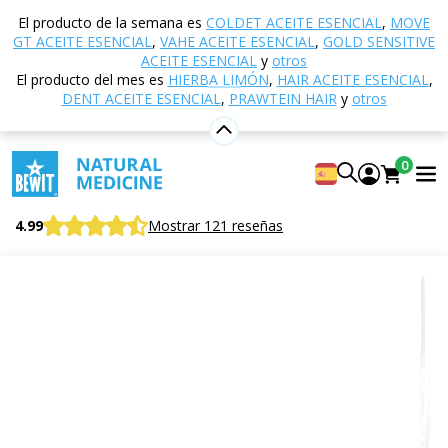
Inicio
Tienda electrónica
Aromaterapia
Aceites
El producto de la semana es
COLDET ACEITE ESENCIAL
,
MOVE
esenciales
ACEITES ESENCIALES DE UNA ESPECIE
GT ACEITE ESENCIAL
,
VAHE ACEITE ESENCIAL
,
GOLD SENSITIVE
Romero
ACEITE ESENCIAL
y
otros
El producto del mes es
HIERBA LIMÓN
,
HAIR ACEITE ESENCIAL
,
DENT ACEITE ESENCIAL
,
PRAWTEIN HAIR
y
otros
Romero
0
Aceite esencial 100% puro y natural CTEO®
BEWIT Rosemary (Chemotype Cineole)
4.99
Mostrar 121 reseñas
Cítricos