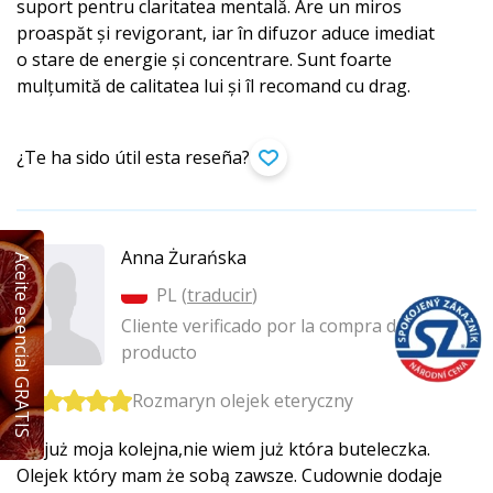
suport pentru claritatea mentală. Are un miros
proaspăt și revigorant, iar în difuzor aduce imediat
o stare de energie și concentrare. Sunt foarte
mulțumită de calitatea lui și îl recomand cu drag.
¿Te ha sido útil esta reseña?
Anna Żurańska
Aceite esencial GRATIS
PL (
traducir
)
Cliente verificado por la compra del
producto
Rozmaryn olejek eteryczny
To już moja kolejna,nie wiem już która buteleczka.
Olejek który mam że sobą zawsze. Cudownie dodaje