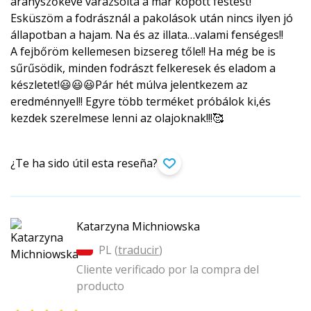
aranyszőkévé varázsolta a már kopott festést!
Esküszöm a fodrásznál a pakolások után nincs ilyen jó
állapotban a hajam. Na és az illata…valami fenséges!!
A fejbőröm kellemesen bizsereg tőle!! Ha még be is
sűrűsödik, minden fodrászt felkeresek és eladom a
készletet!😃😃😃Pár hét múlva jelentkezem az
eredménnyel!! Egyre több terméket próbálok ki,és
kezdek szerelmese lenni az olajoknak!!!🥰
¿Te ha sido útil esta reseña?
Katarzyna Michniowska
PL (
traducir
)
Cliente verificado por la compra del
producto