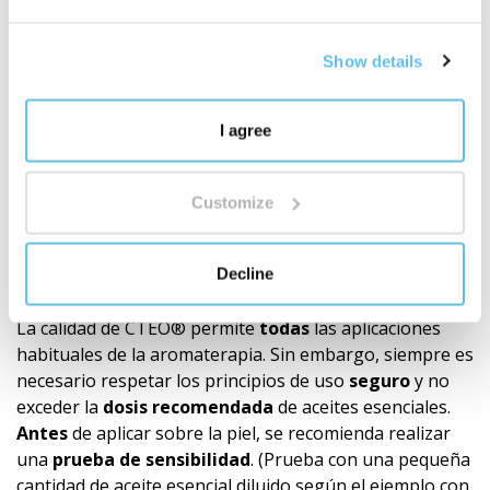
materias primas naturales dependen de muchas
variables, como
el origen de la planta, la estación,
Show details
las condiciones climáticas de la cosecha
y el tiempo
de elaboración, es natural que
ningún lote de aceite
monovarietal sea nunca 100% idéntico
al anterior.
I agree
Esta inevitable variación natural significa que incluso
nuestra mezcla esencial final puede variar ligeramente
en
notas aromáticas menores o en intensidad
. Sin
Customize
embargo, estos sutiles matices son una prueba de la
genuidad y composición natural
del producto, no un
signo de calidad reducida. Siempre seguimos una receta
Decline
precisa y utilizamos ingredientes de la máxima calidad.
La calidad de CTEO® permite
todas
las aplicaciones
habituales de la aromaterapia. Sin embargo, siempre es
necesario respetar los principios de uso
seguro
y no
exceder la
dosis recomendada
de aceites esenciales.
Antes
de aplicar sobre la piel, se recomienda realizar
una
prueba de sensibilidad
. (Prueba con una pequeña
cantidad de aceite esencial diluido según el ejemplo con