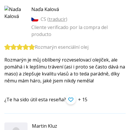
Naďa Kalová
CS (
traducir
)
Cliente verificado por la compra del
producto
Rozmarýn esenciální olej
Rozmarýn je můj oblíbený rozveselovací olejíček, ale
pomáhá i k lepšímu trávení (asi i proto se často dává na
maso) a zlepšuje kvalitu vlasů a to teda parádně, díky
němu mám háro, jaké jsem nikdy neměla!
¿Te ha sido útil esta reseña?
+ 15
Martin Kluz