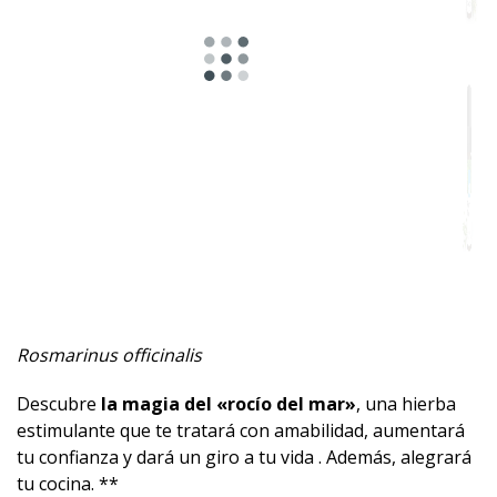
Floral
Fresco
Especiada
Herbal
Resinoso
Mentolado
Afrutada
Rosmarinus officinalis
Amaderado
Descubre
la magia del «rocío del mar»
, una hierba
Dulce
estimulante que te tratará con amabilidad, aumentará
tu confianza y dará un giro a tu vida . Además, alegrará
Almizclado
tu cocina. **