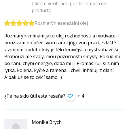
Cliente verificado por la compra del
producto
Rozmarýn esenciální olej
Rozmarýn vnímám jako olej rozhodnosti a motivace –
používám ho před svou ranní jógovou praxí, zvláště
v zimním období, kdy je tělo lenivější a mysl váhavější.
Probouzí mé svaly, mou pozornost i smysly. Pokud mi
po ránu chybí energie, dodá mi ji. Promasíruji si s ním
lýtka, kolena, kyčle a ramena… chvíli inhaluji z dlaní.
A pak už se to cvičí samo. :)
¿Te ha sido útil esta reseña?
+ 4
Monika Brych