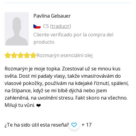
Pavlína Gebauer
CS (
traducir
)
Cliente verificado por la compra del
producto
Rozmarýn esenciální olej
Rozmarýn je moje topka. Zcestoval už se mnou kus
světa. Dost mi padaly vlasy, takže vmasírovávám do
vlasové pokožky, používám na kdejaké říznutí, spálení,
na štípance, když se mi blbě dýchá nebo jsem
zahleněná, na uvolnění stresu. Fakt skoro na všechno.
Miluji tu vůni. ❤️
¿Te ha sido útil esta reseña?
+ 17