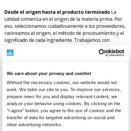
Desde el origen hasta el producto terminado
La
calidad comienza en el origen de la materia prima. Por
eso, seleccionamos cuidadosamente a los proveedores,
rastreamos el origen, el método de procesamiento y el
significado de cada ingrediente. Trabajamos con
materias primas BIO, enfoque RAW, fuentes vegetales y
materias primas de la naturaleza salvaje donde tiene
sentido. Combinamos el respeto por la naturaleza con
la ciencia, las pruebas y nuestra propia
We care about your privacy and comfort
responsabilidad.
Descubre por qué el origen de las
materias primas es importante
"
Without the necessary cookies, our website would not
work. We tailor our site to you. To improve our services,
Recomendación
prepare news for you and display relevant content, we
analyze your behavior using cookies. By clicking on the
Nuestros productos (roll-on, mezclas de aceites
"I agree" button, you agree to the use of cookies and the
esenciales, aceites individuales) se componen
transfer of data for targeted advertising on social and
exclusivamente de aceites esenciales 100% naturales.
other advertising networks.
Dado que la calidad y la composición química de estas