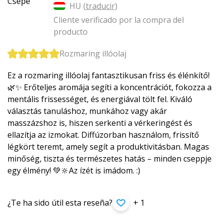
HU (
traducir
)
Cliente verificado por la compra del
producto
Rozmaring illóolaj
Ez a rozmaring illóolaj fantasztikusan friss és élénkítő!
🌿✨ Erőteljes aromája segíti a koncentrációt, fokozza a
mentális frissességet, és energiával tölt fel. Kiváló
választás tanuláshoz, munkához vagy akár
masszázshoz is, hiszen serkenti a vérkeringést és
ellazítja az izmokat. Diffúzorban használom, frissítő
légkört teremt, amely segít a produktivitásban. Magas
minőség, tiszta és természetes hatás – minden cseppje
egy élmény! 💚🔆Az ízét is imádom. :)
¿Te ha sido útil esta reseña?
+ 1