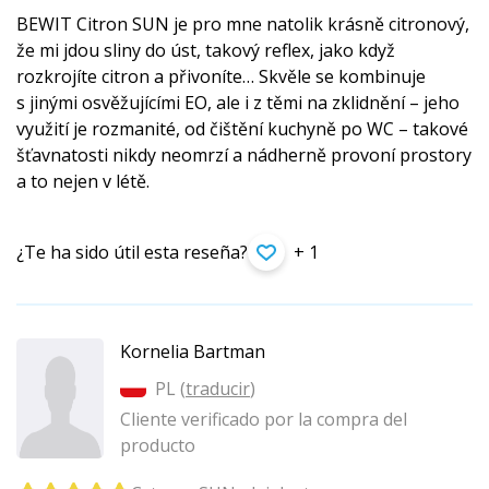
BEWIT Citron SUN je pro mne natolik krásně citronový,
že mi jdou sliny do úst, takový reflex, jako když
rozkrojíte citron a přivoníte… Skvěle se kombinuje
s jinými osvěžujícími EO, ale i z těmi na zklidnění – jeho
využití je rozmanité, od čištění kuchyně po WC – takové
šťavnatosti nikdy neomrzí a nádherně provoní prostory
a to nejen v létě.
¿Te ha sido útil esta reseña?
+ 1
Kornelia Bartman
PL (
traducir
)
Cliente verificado por la compra del
producto