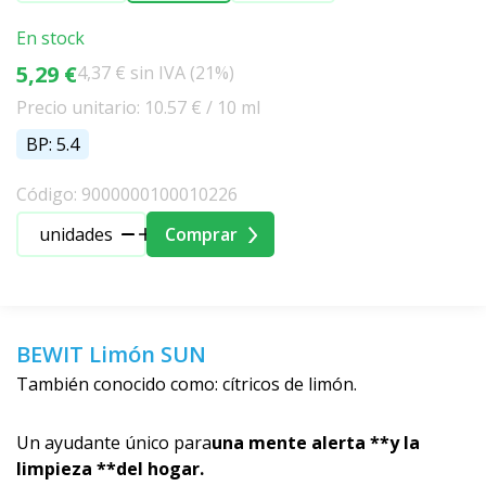
En stock
5,29 €
4,37 € sin IVA (21%)
Precio unitario: 10.57 € / 10 ml
BP: 5.4
Código: 9000000100010226
unidades
Comprar
BEWIT Limón SUN
También conocido como: cítricos de limón.
Un ayudante único para
una mente alerta **y la
limpieza **del hogar.