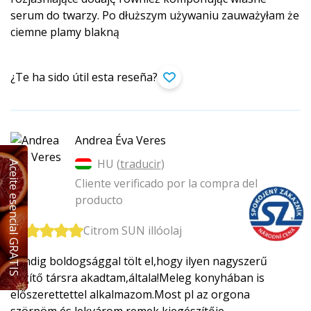
serum do twarzy. Po dłuższym używaniu zauważyłam że
ciemne plamy blakną
¿Te ha sido útil esta reseña?
Andrea Éva Veres
HU (
traducir
)
Aceite esencial GRATIS
Cliente verificado por la compra del
producto
Citrom SUN illóolaj
Mindig boldogsággal tölt el,hogy ilyen nagyszerű
segítő társra akadtam,általa!Me­leg konyhában is
előszerettettel alkalmazom.Most pl az orgona