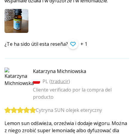
wspaniale działa i w dyfuzorze i w lemoniadzie.
¿Te ha sido útil esta reseña?
+ 1
Katarzyna Michniowska
PL (
traducir
)
Cliente verificado por la compra del
producto
Cytryna SUN olejek eteryczny
Lemon sun odświeża, orzeźwia i dodaje wigoru. Można
z niego zrobić super lemoniadę albo dyfuzować dla