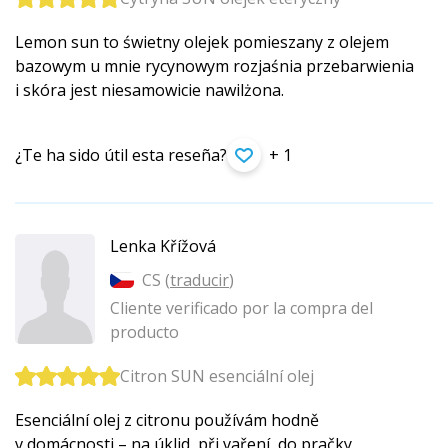
Lemon sun to świetny olejek pomieszany z olejem
bazowym u mnie rycynowym rozjaśnia przebarwienia
i skóra jest niesamowicie nawilżona.
¿Te ha sido útil esta reseña?
+ 1
Lenka Křížová
CS (
traducir
)
Cliente verificado por la compra del
producto
Citron SUN esenciální olej
Esenciální olej z citronu používám hodně
v domácnosti – na úklid, při vaření, do pračky,