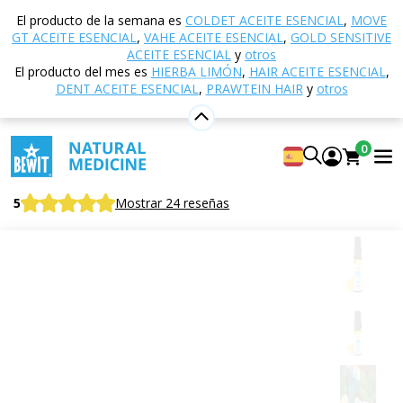
Inicio
Tienda electrónica
Aromaterapia
Aceites
El producto de la semana es
COLDET ACEITE ESENCIAL
,
MOVE
esenciales
ACEITES ESENCIALES DE UNA ESPECIE
GT ACEITE ESENCIAL
,
VAHE ACEITE ESENCIAL
,
GOLD SENSITIVE
Limón SUN
ACEITE ESENCIAL
y
otros
El producto del mes es
HIERBA LIMÓN
,
HAIR ACEITE ESENCIAL
,
DENT ACEITE ESENCIAL
,
PRAWTEIN HAIR
y
otros
Limón SUN
0
Aceite esencial CTEO® ​​100% puro y natural
BEWIT Lemon SUN
5
Mostrar 24 reseñas
Cítricos