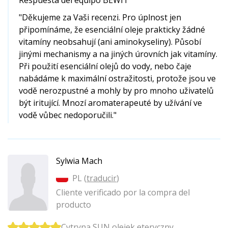
Respuesta del equipo BEWIT
"Děkujeme za Vaši recenzi. Pro úplnost jen
připomínáme, že esenciální oleje prakticky žádné
vitamíny neobsahují (ani aminokyseliny). Působí
jinými mechanismy a na jiných úrovních jak vitamíny.
Při použití esenciální olejů do vody, nebo čaje
nabádáme k maximální ostražitosti, protože jsou ve
vodě nerozpustné a mohly by pro mnoho uživatelů
být iritující. Mnozí aromaterapeuté by užívání ve
vodě vůbec nedoporučili."
Sylwia Mach
PL (
traducir
)
Cliente verificado por la compra del
producto
Cytryna SUN olejek eteryczny