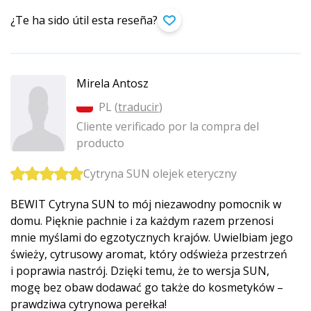
¿Te ha sido útil esta reseña?
Mirela Antosz
PL (
traducir
)
Cliente verificado por la compra del
producto
Cytryna SUN olejek eteryczny
BEWIT Cytryna SUN to mój niezawodny pomocnik w
domu. Pięknie pachnie i za każdym razem przenosi
mnie myślami do egzotycznych krajów. Uwielbiam jego
świeży, cytrusowy aromat, który odświeża przestrzeń
i poprawia nastrój. Dzięki temu, że to wersja SUN,
mogę bez obaw dodawać go także do kosmetyków –
prawdziwa cytrynowa perełka!