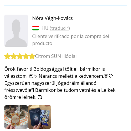
Nóra Végh-kovács
HU (
traducir
)
Cliente verificado por la compra del
producto
Citrom SUN illóolaj
Örök favorit! Boldogsággal tölt el, bármikor is
választom. 😍✨ Narancs mellett a kedvencem.🌸🤍
Egyszerűen nagyszerű! Jógaóráim állandó
“résztvevője”! Bármikor be tudom vetni és a Lelkek
örömre lelnek. 🥰