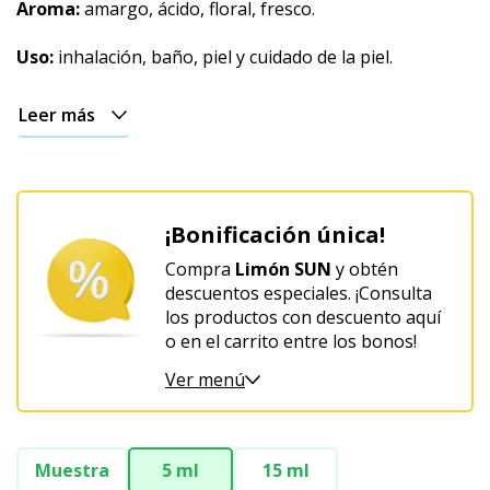
Aroma:
amargo, ácido, floral, fresco.
Terrosa
Uso:
inhalación, baño, piel y cuidado de la piel.
Afrodisíaco
Navideño
Leer más
¡Bonificación única!
Compra
Limón SUN
y obtén
descuentos especiales. ¡Consulta
los productos con descuento aquí
o en el carrito entre los bonos!
Ver menú
Muestra
5 ml
15 ml