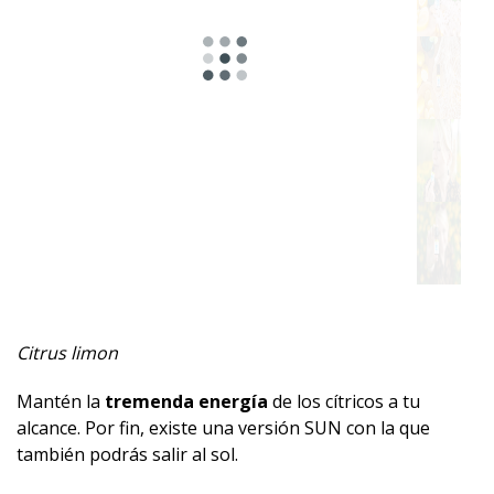
Floral
Fresco
Especiada
Herbal
Resinoso
Mentolado
Afrutada
Citrus limon
Amaderado
Mantén la
tremenda energía
de los cítricos a tu
Dulce
alcance. Por fin, existe una versión SUN con la que
también podrás salir al sol.
Almizclado