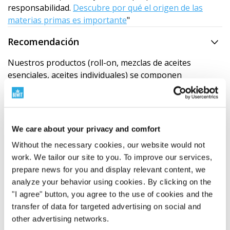
responsabilidad.
Descubre por qué el origen de las
materias primas es importante
"
Recomendación
Nuestros productos (roll-on, mezclas de aceites
esenciales, aceites individuales) se componen
exclusivamente de aceites esenciales 100% naturales.
Dado que la calidad y la composición química de estas
materias primas naturales dependen de muchas
variables, como
el origen de la planta, la estación,
We care about your privacy and comfort
las condiciones climáticas de la cosecha
y el tiempo
Without the necessary cookies, our website would not
de elaboración, es natural que
ningún lote de aceite
work. We tailor our site to you. To improve our services,
monovarietal sea nunca 100% idéntico
al anterior.
prepare news for you and display relevant content, we
Esta inevitable variación natural significa que incluso
analyze your behavior using cookies. By clicking on the
nuestra mezcla esencial final puede variar ligeramente
"I agree" button, you agree to the use of cookies and the
en
notas aromáticas menores o en intensidad
. Sin
transfer of data for targeted advertising on social and
embargo, estos sutiles matices son una prueba de la
other advertising networks.
genuidad y composición natural
del producto, no un