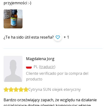
przyjemności :-)
¿Te ha sido útil esta reseña?
+ 1
Magdalena Jorg
PL (
traducir
)
Cliente verificado por la compra del
producto
Cytryna SUN olejek eteryczny
Bardzo orzeźwiający zapach, że względu na działanie
rozjaśniające dodaję również komponując własne