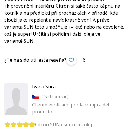
i k provonění interiéru. Citron si také často kápnu na
kotník a na předloktí při procházkách v přírodě, kde
slouží jako repelent a navíc krásně voní. A právě
varianta SUN toto umožňuje i v létě nebo na dovolené,
což je super! Určitě si pořídím i další oleje ve
variantě SUN.
¿Te ha sido útil esta reseña?
+ 6
Ivana Surá
CS (
traducir
)
Cliente verificado por la compra del
producto
Citron SUN esenciální olej