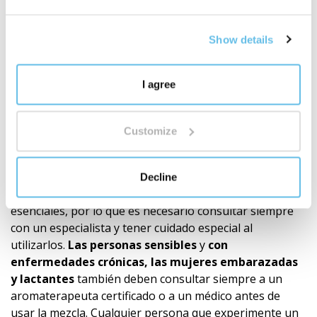
signo de calidad reducida. Siempre seguimos una receta
precisa y utilizamos ingredientes de la máxima calidad.
Show details
La calidad de CTEO® permite
todas
las aplicaciones
habituales de la aromaterapia. Sin embargo, siempre es
necesario respetar los principios de uso
seguro
y no
I agree
exceder la
dosis recomendada
de aceites esenciales.
Antes
de aplicar sobre la piel, se recomienda realizar
una
prueba de sensibilidad
. (Prueba con una pequeña
Customize
cantidad de aceite esencial diluido según el ejemplo con
el aceite portador en tu muñeca. De esta forma sabrás
si la mezcla indicada te conviene.)
Los niños
son
Decline
extremadamente sensibles a los efectos de los aceites
esenciales, por lo que es necesario consultar siempre
con un especialista y tener cuidado especial al
utilizarlos.
Las personas sensibles
y
con
enfermedades crónicas, las mujeres embarazadas
y lactantes
también deben consultar siempre a un
aromaterapeuta certificado o a un médico antes de
usar la mezcla. Cualquier persona que experimente un