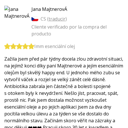
Jana MajtnerovÁ
CS (
traducir
)
Cliente verificado por la compra del
producto
Imm esenciální olej
Zažila jsem před pár týdny docela zlou zdravotní situaci,
na jejímž konci díky paní Majtnerové a jejím esenciálním
olejům byl skvělý happy end. U jednoho mého zubu se
vytvořil váček a rozjel se velký zánět celé dásně.
Antibiotika zabrala jen částečně a bolesti spojené
s otokem byly k nevydržení. Nešlo jíst, pracovat, spát,
prostě nic. Pak jsem dostala možnost vyzkoušet
esenciální oleje a po jejich aplikaci jsem za dva dny
pocítila velkou úlevu a za týden se vše dostalo do
normálního stavu. Začínám skoro věřit na zázraky a
moc děkuji.❤️❤️❤️ Pracuji skoro 30 let s kyvadlem a