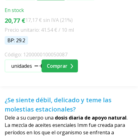
En stock
20,77 €
17,17 € sin IVA (21%)
Precio unitario: 41.54 € / 10 ml
BP: 29.2
Código: 1200000100050087
unidades
Comprar
¿Se siente débil, delicado y teme las
molestias estacionales?
Dele a su cuerpo una
dosis diaria de apoyo natural
.
La mezcla de aceites esenciales Imm fue creada para
períodos en los que el organismo se enfrenta a