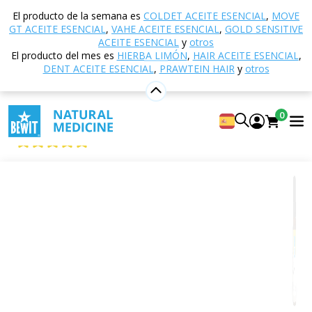
Inicio
Tienda electrónica
Aromaterapia
Aceites
El producto de la semana es
COLDET ACEITE ESENCIAL
,
MOVE
esenciales
Mezclas de aceites esenciales
Imm
GT ACEITE ESENCIAL
,
VAHE ACEITE ESENCIAL
,
GOLD SENSITIVE
aceite esencial
ACEITE ESENCIAL
y
otros
El producto del mes es
HIERBA LIMÓN
,
HAIR ACEITE ESENCIAL
,
DENT ACEITE ESENCIAL
,
PRAWTEIN HAIR
y
otros
Imm aceite esencial
0
Mezcla 100% natural de aceites esenciales CTEO®
5
Mostrar 27 reseñas