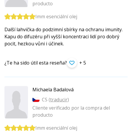
producto
Imm esenciální olej
Další lahvička do podzimní sbírky na ochranu imunity.
Kapu do difuzéru při vyšší koncentraci lidí pro dobrý
pocit, hezkou vůni i účinek.
¿Te ha sido útil esta reseña?
+ 5
Michaela Badalová
CS (
traducir
)
Cliente verificado por la compra del
producto
Imm esenciální olej