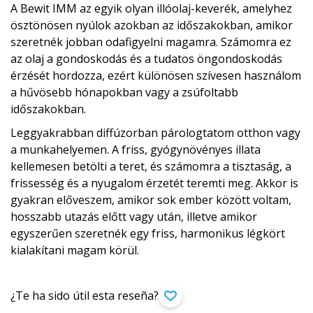
A Bewit IMM az egyik olyan illóolaj-keverék, amelyhez
ösztönösen nyúlok azokban az időszakokban, amikor
szeretnék jobban odafigyelni magamra. Számomra ez
az olaj a gondoskodás és a tudatos öngondoskodás
érzését hordozza, ezért különösen szívesen használom
a hűvösebb hónapokban vagy a zsúfoltabb
időszakokban.
Leggyakrabban diffúzorban párologtatom otthon vagy
a munkahelyemen. A friss, gyógynövényes illata
kellemesen betölti a teret, és számomra a tisztaság, a
frissesség és a nyugalom érzetét teremti meg. Akkor is
gyakran előveszem, amikor sok ember között voltam,
hosszabb utazás előtt vagy után, illetve amikor
egyszerűen szeretnék egy friss, harmonikus légkört
kialakítani magam körül.
¿Te ha sido útil esta reseña?