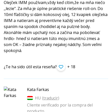
Olejček IMM používam,vždy keď cítim,že na mňa niečo
,,lezie". Za mňa je úplne praktické riešenie roll-on. Do
10ml fľaštičky si dám kokosový olej, 12 kvapiek olejčeka
IMM a natieram aj preventívne každý večer pred
spaním na spodok chodidiel aj na pulzné body.
Akonáhle mám upchatý nos a začína ma pobolievať
hrdlo- hneď si natieram túto moju imunitnú zmes a
som OK – žiadne príznaky nejakej nádchy. Som veľmi
spokojná.
¿Te ha sido útil esta reseña?
+ 18
Kata Farkas
HU (
traducir
)
Cliente verificado por la compra del
producto