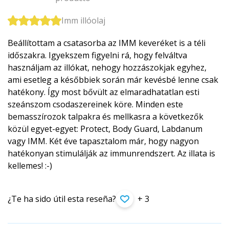
Imm illóolaj
Beállítottam a csatasorba az IMM keveréket is a téli
időszakra. Igyekszem figyelni rá, hogy felváltva
használjam az illókat, nehogy hozzászokjak egyhez,
ami esetleg a későbbiek során már kevésbé lenne csak
hatékony. Így most bővült az elmaradhatatlan esti
szeánszom csodaszereinek köre. Minden este
bemasszírozok talpakra és mellkasra a következők
közül egyet-egyet: Protect, Body Guard, Labdanum
vagy IMM. Két éve tapasztalom már, hogy nagyon
hatékonyan stimulálják az immunrendszert. Az illata is
kellemes! :-)
¿Te ha sido útil esta reseña?
+ 3