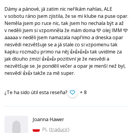
Dámy a pánové, já zatim nic neříkám nahlas, ALE
v sobotu ráno jsem zjistila, že se mi klube na puse opar.
Neměla jsem po ruce nic, tak jsem ho nechala být a až
v neděli jsem si vzpomněla že mám doma 🩵 olej IMM 🩵
aaaaa v neděli jsem namazala napřímo a dneska opar
nesvědi nezvětšuje se a já stale co si vzpomenu tak
kapku rozmažu primo na něj 👍👍👍👍 tak uvidíme za
jak dlouho zmizí 👍👍👍 pozitivní je že nesvědi a
nezvětšuje se. Je pondělí večer a opar je menší než byl,
nesvědí 👍👍 takže za mě super.
¿Te ha sido útil esta reseña?
+ 8
Joanna Hawer
PL (
traducir
)