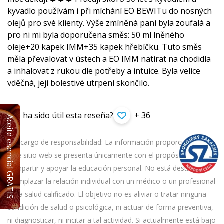
kyvadlo používám i při míchání EO BEWITu do nosných
olejů pro své klienty. Výše zmíněná paní byla zoufalá a
pro ni mi byla doporučena směs: 50 ml lněného
oleje+20 kapek IMM+35 kapek hřebíčku. Tuto směs
měla převalovat v ústech a EO IMM natírat na chodidla
a inhalovat z rukou dle potřeby a intuice. Byla velice
vděčná, její bolestivé utrpení skončilo.
¿Te ha sido útil esta reseña?
+ 36
Aceite esencial GRATIS
Descargo de responsabilidad: La información proporcionada en
este sitio web se presenta únicamente con el propósito de
compartir y apoyar la educación personal. No está destinada a
reemplazar la relación individual con un médico o un profesional
de la salud calificado. El objetivo no es aliviar o tratar ninguna
condición de salud o psicológica, ni actuar de forma preventiva,
ni diagnosticar, ni incitar a tal actividad. Si actualmente está bajo