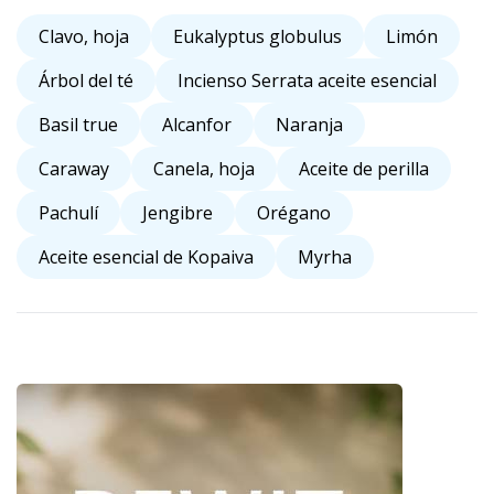
Clavo, hoja
Eukalyptus globulus
Limón
Árbol del té
Incienso Serrata aceite esencial
Basil true
Alcanfor
Naranja
Caraway
Canela, hoja
Aceite de perilla
Pachulí
Jengibre
Orégano
Aceite esencial de Kopaiva
Myrha