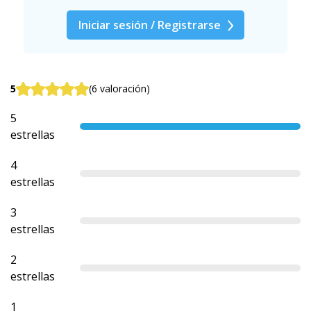
Iniciar sesión / Registrarse
5
(6 valoración)
5
estrellas
4
estrellas
3
estrellas
2
estrellas
1