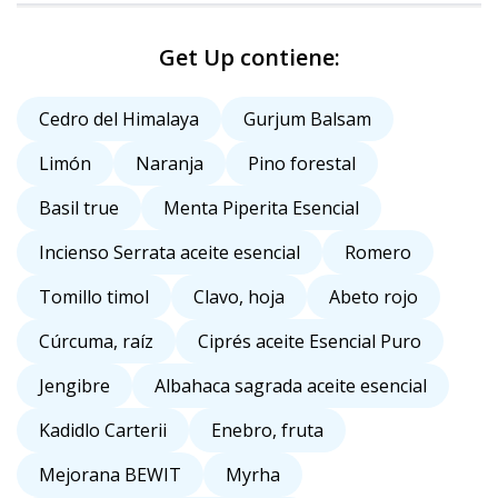
Get Up contiene:
Cedro del Himalaya
Gurjum Balsam
Limón
Naranja
Pino forestal
Basil true
Menta Piperita Esencial
Incienso Serrata aceite esencial
Romero
Tomillo timol
Clavo, hoja
Abeto rojo
Cúrcuma, raíz
Ciprés aceite Esencial Puro
Jengibre
Albahaca sagrada aceite esencial
Kadidlo Carterii
Enebro, fruta
Mejorana BEWIT
Myrha