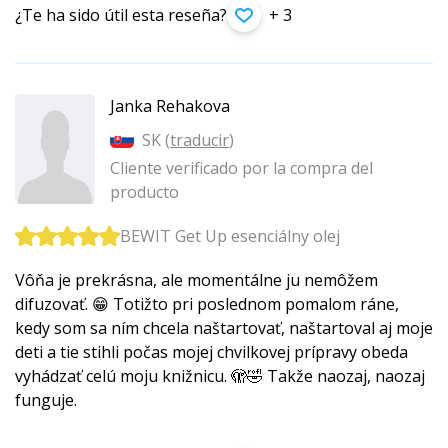
¿Te ha sido útil esta reseña?
+ 3
Janka Rehakova
SK (
traducir
)
Cliente verificado por la compra del
producto
BEWIT Get Up esenciálny olej
Vôňa je prekrásna, ale momentálne ju nemôžem
difuzovať. 😁 Totižto pri poslednom pomalom ráne,
kedy som sa ním chcela naštartovať, naštartoval aj moje
deti a tie stihli počas mojej chvilkovej prípravy obeda
vyhádzať celú moju knižnicu. 🫣🤣 Takže naozaj, naozaj
funguje.