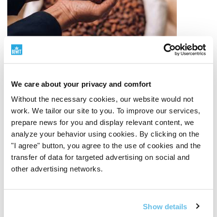
We care about your privacy and comfort
Without the necessary cookies, our website would not
Ingredientes de calidad
work. We tailor our site to you. To improve our services,
prepare news for you and display relevant content, we
Desde el origen hasta el producto terminado
La
analyze your behavior using cookies. By clicking on the
calidad comienza en el origen de la materia prima. Por
"I agree" button, you agree to the use of cookies and the
eso, seleccionamos cuidadosamente a los proveedores,
transfer of data for targeted advertising on social and
rastreamos el origen, el método de procesamiento y el
other advertising networks.
significado de cada ingrediente. Trabajamos con
materias primas BIO, enfoque RAW, fuentes vegetales y
materias primas de la naturaleza salvaje donde tiene
Show details
sentido. Combinamos el respeto por la naturaleza con