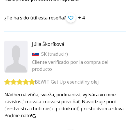
¿Te ha sido útil esta reseña?
+ 4
Júlia Škoríková
SK (
traducir
)
Cliente verificado por la compra del
producto
BEWIT Get Up esenciálny olej
Nádherná vôňa, svieža, podmanivá, vytvára vo mne
závislosť znova a znova si privoňať. Navodzuje pocit
čerstvosti a chuti niečo podniknúť, prosto dvoma slova
Poďme nato!👏