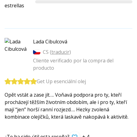
estrellas
Lada Cibulcová
CS (
traducir
)
Cliente verificado por la compra del
producto
Get Up esenciální olej
Opět vstát a zase jít…. Voňavá podpora pro ty, kteří
procházejí těžším životním obdobím, ale i pro ty, kteří
mají “jen” horší ranní rozjezd…. Hezky zvolená
kombinace olejíčků, která laskavě nakopává k aktivitě.
¿Te ha sido útil esta reseña?
+ 4