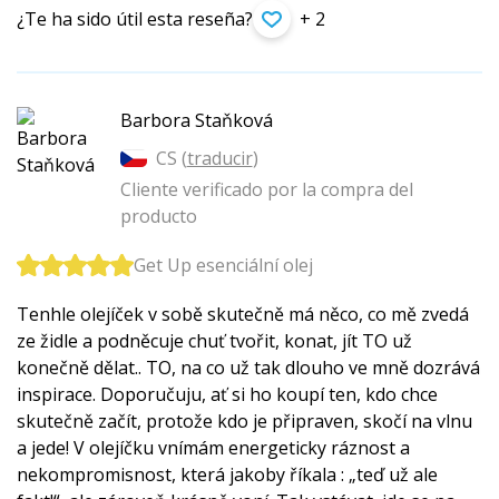
¿Te ha sido útil esta reseña?
+ 2
Barbora Staňková
CS (
traducir
)
Cliente verificado por la compra del
producto
Get Up esenciální olej
Tenhle olejíček v sobě skutečně má něco, co mě zvedá
ze židle a podněcuje chuť tvořit, konat, jít TO už
konečně dělat.. TO, na co už tak dlouho ve mně dozrává
inspirace. Doporučuju, ať si ho koupí ten, kdo chce
skutečně začít, protože kdo je připraven, skočí na vlnu
a jede! V olejíčku vnímám energeticky ráznost a
nekompromisnost, která jakoby říkala : „teď už ale