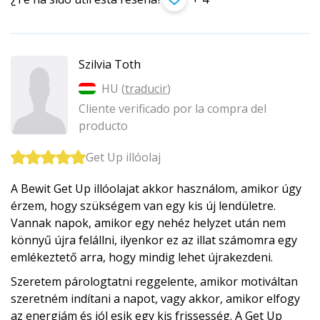
Szilvia Toth
HU (
traducir
)
Cliente verificado por la compra del
producto
Get Up illóolaj
A Bewit Get Up illóolajat akkor használom, amikor úgy
érzem, hogy szükségem van egy kis új lendületre.
Vannak napok, amikor egy nehéz helyzet után nem
könnyű újra felállni, ilyenkor ez az illat számomra egy
emlékeztető arra, hogy mindig lehet újrakezdeni.
Szeretem párologtatni reggelente, amikor motiváltan
szeretném indítani a napot, vagy akkor, amikor elfogy
az energiám és jól esik egy kis frissesség. A Get Up