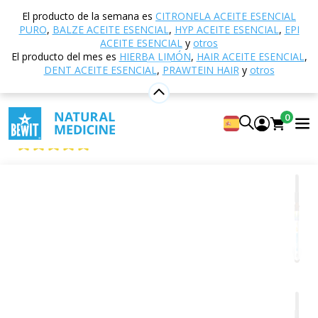
Inicio
Tienda electrónica
Aromaterapia
Aceites
El producto de la semana es
CITRONELA ACEITE ESENCIAL
esenciales
Mezclas de aceites esenciales
Get Up
PURO
,
BALZE ACEITE ESENCIAL
,
HYP ACEITE ESENCIAL
,
EPI
ACEITE ESENCIAL
y
otros
El producto del mes es
HIERBA LIMÓN
,
HAIR ACEITE ESENCIAL
,
DENT ACEITE ESENCIAL
,
PRAWTEIN HAIR
y
otros
Get Up
Mezcla 100% pura y natural de aceites esenciales
0
CTEO®
5
Mostrar 6 reseñas