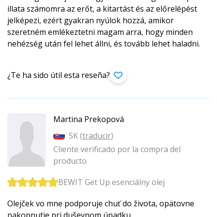
illata számomra az erőt, a kitartást és az előrelépést
jelképezi, ezért gyakran nyúlok hozzá, amikor
szeretném emlékeztetni magam arra, hogy minden
nehézség után fel lehet állni, és tovább lehet haladni.
¿Te ha sido útil esta reseña?
Martina Prekopová
SK (
traducir
)
Cliente verificado por la compra del
producto
BEWIT Get Up esenciálny olej
Olejček vo mne podporuje chuť do života, opätovne
nakopnutie pri duševnom úpadku.