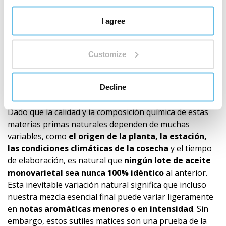
la ciencia, las pruebas y nuestra propia
responsabilidad.
Descubre por qué el origen de las
I agree
materias primas es importante
"
Recomendación
Customize
Nuestros productos (roll-on, mezclas de aceites
esenciales, aceites individuales) se componen
Decline
exclusivamente de aceites esenciales 100% naturales.
Dado que la calidad y la composición química de estas
materias primas naturales dependen de muchas
variables, como
el origen de la planta, la estación,
las condiciones climáticas de la cosecha
y el tiempo
de elaboración, es natural que
ningún lote de aceite
monovarietal sea nunca 100% idéntico
al anterior.
Esta inevitable variación natural significa que incluso
nuestra mezcla esencial final puede variar ligeramente
en
notas aromáticas menores o en intensidad
. Sin
embargo, estos sutiles matices son una prueba de la