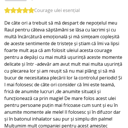
Courage ulei esențial
De câte ori a trebuit să mă despart de nepoțelul meu
Raul pentru câteva săptămâni se lăsa cu lacrimi și cu
multă încărcătură emoțională și mă simțeam copleșită
de aceste sentimente de tristețe și știam că îmi va lipsi
foarte mult așa că am folosit uleiul acesta courage
pentru a depăși cu mai multă ușurință aceste momente
delicate și într -adevăr am avut mult mai multa ușurință
cu plecarea lor și am reușit să nu mai plâng și să mă
bucur de necesitatea plecării lor la controlul periodic! Și
l mai folosesc de câte ori consider că îmi este teamă,
frică de anumite lucruri ,de anumite situații și
funcționează ca prin magie! De mare folos acest ulei
pentru persoane puțin mai fricoase cum sunt și eu în
anumite momente ale mele! Il folosesc și în difuzor dar
și în batonul inhalator sau pur și simplu din palme!
Mulțumim mult companiei pentru acest amestec