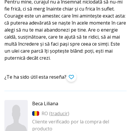
Pentru mine, curajul nu a însemnat niciodată să nu-mi
fie frică, ci să merg înainte chiar și cu frica în suflet.
Courage este un amestec care îmi amintește exact asta:
că puterea adevărată se naște în acele momente în care
alegi să nu te mai abandonezi pe tine. Are o energie
caldă, susținătoare, care te ajută să te ridici, să ai mai
multă încredere și să faci pași spre ceea ce simți. Este
un ulei care parcă îți șoptește blând: poți, ești mai
puternică decât crezi.
¿Te ha sido útil esta reseña?
Beca Liliana
RO (
traducir
)
Cliente verificado por la compra del
producto