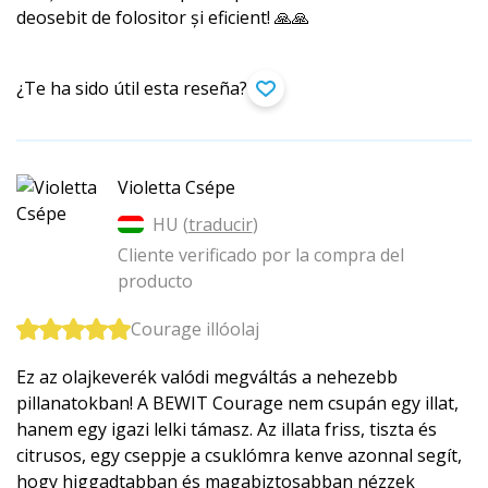
deosebit de folositor și eficient! 🙏🙏
¿Te ha sido útil esta reseña?
Violetta Csépe
HU (
traducir
)
Cliente verificado por la compra del
producto
Courage illóolaj
Ez az olajkeverék valódi megváltás a nehezebb
pillanatokban! A BEWIT Courage nem csupán egy illat,
hanem egy igazi lelki támasz. Az illata friss, tiszta és
citrusos, egy cseppje a csuklómra kenve azonnal segít,
hogy higgadtabban és magabiztosabban nézzek