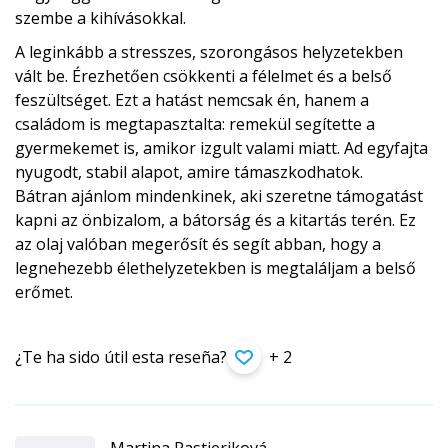
szembe a kihívásokkal.
A leginkább a stresszes, szorongásos helyzetekben
vált be. Érezhetően csökkenti a félelmet és a belső
feszültséget. Ezt a hatást nemcsak én, hanem a
családom is megtapasztalta: remekül segítette a
gyermekemet is, amikor izgult valami miatt. Ad egyfajta
nyugodt, stabil alapot, amire támaszkodhatok.
Bátran ajánlom mindenkinek, aki szeretne támogatást
kapni az önbizalom, a bátorság és a kitartás terén. Ez
az olaj valóban megerősít és segít abban, hogy a
legnehezebb élethelyzetekben is megtaláljam a belső
erőmet.
¿Te ha sido útil esta reseña?
+ 2