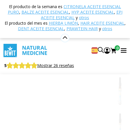
Inicio
Tienda electrónica
Aromaterapia
Aceites
El producto de la semana es
CITRONELA ACEITE ESENCIAL
esenciales
Mezclas de aceites esenciales
Courage
PURO
,
BALZE ACEITE ESENCIAL
,
HYP ACEITE ESENCIAL
,
EPI
aceite esencial
ACEITE ESENCIAL
y
otros
El producto del mes es
HIERBA LIMÓN
,
HAIR ACEITE ESENCIAL
,
DENT ACEITE ESENCIAL
,
PRAWTEIN HAIR
y
otros
Courage aceite esencial
0
Mezcla 100% pura y natural de aceites esenciales
CTEO®
5
Mostrar 26 reseñas