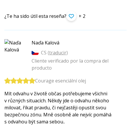
¿Te ha sido útil esta reseña?
+ 2
Naďa Kalová
CS (
traducir
)
Cliente verificado por la compra del
producto
Courage esenciální olej
Mít odvahu v životě občas potřebujeme všichni
v různých situacích. Někdy jde o odvahu někoho
milovat, říkat pravdu, či nejčastěji opustit svou
bezpečnou zónu. Mně osobně ale nejvíc pomáhá
s odvahou být sama sebou..