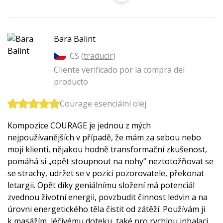
Bara Balint
CS (
traducir
)
Cliente verificado por la compra del
producto
Courage esenciální olej
Kompozice COURAGE je jednou z mých
nejpoužívanějších v případě, že mám za sebou nebo
moji klienti, nějakou hodně transformační zkušenost,
pomáhá si „opět stoupnout na nohy“ neztotožňovat se
se strachy, udržet se v pozici pozorovatele, překonat
letargii. Opět díky geniálnímu složení má potenciál
zvednou životní energii, povzbudit činnost ledvin a na
úrovni energetického těla čistit od zátěží. Používám ji
k masážím, léčivému doteku, také pro rychlou inhalaci