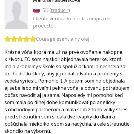
Martina Pastieriková
SK (
traducir
)
Cliente verificado por la compra del
producto
Courage esenciálny olej
Krásna vôňa ktorá ma už na prvé ovoňanie nakopne
k životu. EO som najskor objednavala neterke, ktorá
mala problémy v škole so spolužiačkami a nechcela za
to chodiť do školy, aby jej dodal odvahu a problemy si
vedela vyriesit. Pomohlo :). A potom som ho objednala
aj sebe lebo mi veľmi pekne voňal a odvahu potrebujem
občas navodiť aj ja sama. Naposledy mi pomohol keď
som mala po dlhej dobe komunikovať po anglicky
s obchodným partnerom a mala som z toho velky stres,
pred stretnutím som si dala dve kvapky do dlani a
pošúchala, niekolko x som sa nadýchla, a cele stretnutie
skoncilo na výbornú.