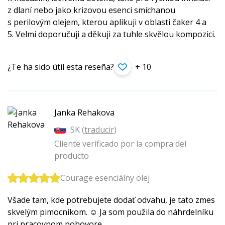
z dlaní nebo jako krizovou esenci smíchanou
s perilovým olejem, kterou aplikuji v oblasti čaker 4 a
5. Velmi doporučuji a děkuji za tuhle skvělou kompozici.
¿Te ha sido útil esta reseña?
+ 10
Janka Rehakova
SK (
traducir
)
Cliente verificado por la compra del
producto
Courage esenciálny olej
Všade tam, kde potrebujete dodať odvahu, je tato zmes
skvelým pimocnikom. ☺️ Ja som použila do náhrdelníku
pri pracovnom pohovore.