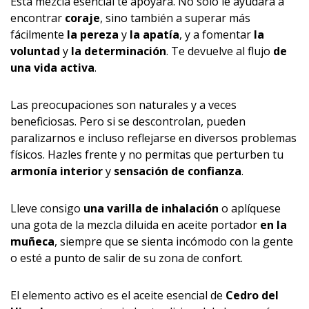
Esta mezcla esencial te apoyará. No sólo le ayudará a
encontrar
coraje
, sino también a superar más
fácilmente
la pereza
y
la apatía
, y a fomentar
la
voluntad
y
la determinación
. Te devuelve al flujo
de
una vida activa
.
Las preocupaciones son naturales y a veces
beneficiosas. Pero si se descontrolan, pueden
paralizarnos e incluso reflejarse en diversos problemas
físicos. Hazles frente y no permitas que perturben tu
armonía interior
y
sensación de confianza
.
Lleve consigo
una varilla de inhalación
o aplíquese
una gota de la mezcla diluida en aceite portador
en la
muñeca
, siempre que se sienta incómodo con la gente
o esté a punto de salir de su zona de confort.
El elemento activo es el aceite esencial de
Cedro del