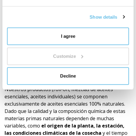
eso, seleccionamos cuidadosamente a los proveedores,
rastreamos el origen, el método de procesamiento y el
Show details
significado de cada ingrediente. Trabajamos con
materias primas BIO, enfoque RAW, fuentes vegetales y
materias primas de la naturaleza salvaje donde tiene
I agree
sentido. Combinamos el respeto por la naturaleza con
la ciencia, las pruebas y nuestra propia
Customize
responsabilidad.
Descubre por qué el origen de las
materias primas es importante
"
Recomendación
Decline
Nuestros productos (roll-on, mezclas de aceites
esenciales, aceites individuales) se componen
exclusivamente de aceites esenciales 100% naturales.
Dado que la calidad y la composición química de estas
materias primas naturales dependen de muchas
variables, como
el origen de la planta, la estación,
las condiciones climáticas de la cosecha
y el tiempo