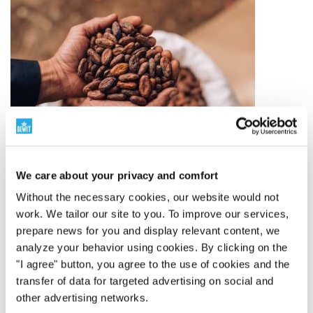
We care about your privacy and comfort
Without the necessary cookies, our website would not
work. We tailor our site to you. To improve our services,
prepare news for you and display relevant content, we
analyze your behavior using cookies. By clicking on the
Ingredientes de calidad
"I agree" button, you agree to the use of cookies and the
transfer of data for targeted advertising on social and
Desde el origen hasta el producto terminado
La
other advertising networks.
calidad comienza en el origen de la materia prima. Por