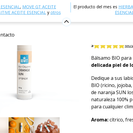
ctrónica
Cosmética natural
Cuidado de la piel
Bálsa
 ESENCIAL
,
MOVE GT ACEITE
El producto del mes es
HIERB
TIVE ACEITE ESENCIAL
y
otros
ESENCIA
Bálsamo l
ntacto
Lip Balm – Orang
5
Most
Bálsamo BIO para l
delicada piel de l
Dedique a sus lab
BIO (ricino, jojoba
de naranja SUN lo
naturaleza 100% p
para cualquier clim
Aroma:
cítrico, fr