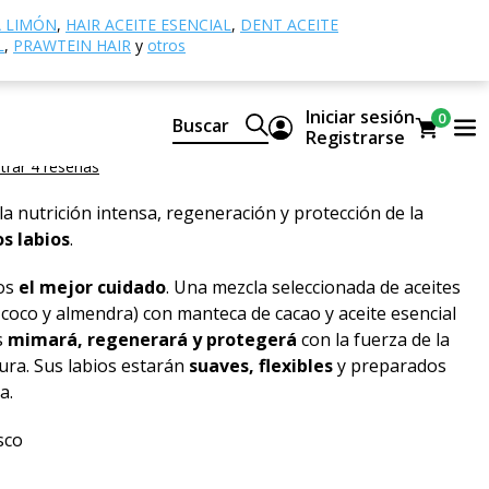
mos labiales
Bálsamo labial - naranja sun BIO
A LIMÓN
,
HAIR ACEITE ESENCIAL
,
DENT ACEITE
L
,
PRAWTEIN HAIR
y
otros
abial - naranja sun BIO
Iniciar sesión
0
Buscar
e SUN, ORGANIC
Registrarse
rar 4 reseñas
a nutrición intensa, regeneración y protección de la
os labios
.
ios
el mejor cuidado
. Una mezcla seleccionada de aceites
, coco y almendra) con manteca de cacao y aceite esencial
s
mimará, regenerará y protegerá
con la fuerza de la
ura. Sus labios estarán
suaves, flexibles
y preparados
a.
esco