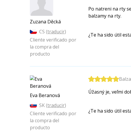
Po natreni na rty s
balzamy na rty.
Zuzana Děcká
CS (
traducir
)
¿Te ha sido útil es
Cliente verificado por
la compra del
producto
Balz
Úžasný je, veľmi do
Eva Beranová
SK (
traducir
)
¿Te ha sido útil es
Cliente verificado por
la compra del
producto