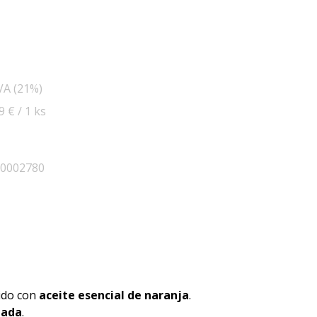
IVA (21%)
9 € / 1 ks
90002780
cido con
aceite esencial de naranja
.
tada
.