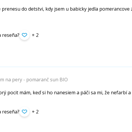
e prenesu do detstvi, kdy jsem u babicky jedla pomerancove 
ta reseña?
+ 2
am na pery - pomaranč sun BIO
brý pocit mám, keď si ho nanesiem a páči sa mi, že nefarbí a
ta reseña?
+ 2