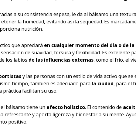
gracias a su consistencia espesa, le da al bálsamo una textur
 retener la humedad, evitando así la sequedad. Es marcada
oporciona nutrición.
ctico que apreciará
en cualquier momento del día o de la
a sensación de suavidad, tersura y flexibilidad. Es excelente p
de los labios
de las influencias externas
, como el frío, el v
portistas
y las personas con un estilo de vida activo que s
 mismo tiempo, también es adecuado para
la ciudad
, para el 
 práctica facilitan su uso.
, el bálsamo tiene un
efecto holístico
. El contenido de
aceit
refrescante y aporta ligereza y bienestar a su mente. Ayudará
to positivo.