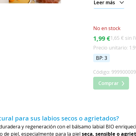
Leer más
No en stock
1,99 €
1,65 € sin 
Precio unitario: 1.9
BP: 3
Código: 99990000
Comprar
ural para sus labios secos o agrietados?
 duradera y regeneración con el bálsamo labial BIO enrique
 de piel, especialmente para la piel
seca, sensible o agrie