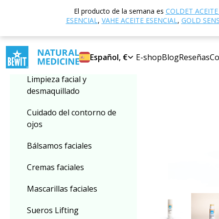
Inicio
Tienda ele
El producto de la semana es
COLDET ACEITE
Seleccionar categoría
ESENCIAL
,
VAHE ACEITE ESENCIAL
,
GOLD SENSI
NOVEDAD
Bálsamos labiales
Español, €
E-shop
Blog
Reseñas
Co
Limpieza facial y
desmaquillado
Cuidado del contorno de
ojos
Bálsamos faciales
Cremas faciales
Mascarillas faciales
Sueros Lifting