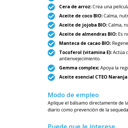
Cera de arroz:
Crea una película
Aceite de coco BIO:
Calma, nutre
Aceite de jojoba BIO:
Calma, nu
Aceite de almendras BIO:
Es nu
Manteca de cacao BIO:
Regener
Tocoferol (vitamina E):
Actúa c
antienvejecimiento.
Gemma complex:
Apoya la rege
Aceite esencial CTEO Naranja
Modo de empleo
Aplique el bálsamo directamente de l
diario como prevención de la sequed
Puede que le interese