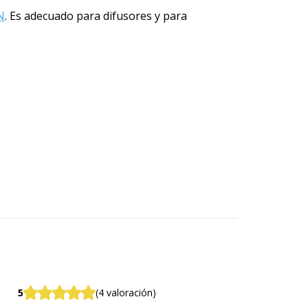
N
. Es adecuado para difusores y para
5
(4 valoración)