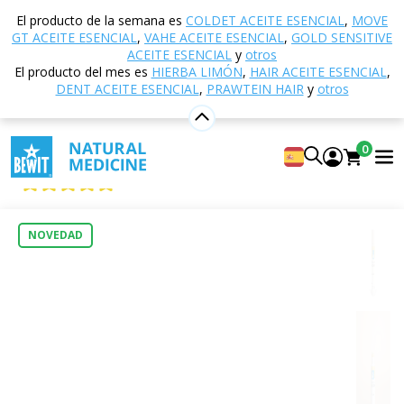
Inicio
Tienda electrónica
Cosmética natural
El producto de la semana es
COLDET ACEITE ESENCIAL
,
MOVE
Cuidado de la piel
Bálsamos labiales
Bálsamo
GT ACEITE ESENCIAL
,
VAHE ACEITE ESENCIAL
,
GOLD SENSITIVE
labial - Meditation BIO
ACEITE ESENCIAL
y
otros
El producto del mes es
HIERBA LIMÓN
,
HAIR ACEITE ESENCIAL
,
DENT ACEITE ESENCIAL
,
PRAWTEIN HAIR
y
otros
Bálsamo labial - Meditation BIO
0
Lip Balm – Meditation, ORGANIC
5
Mostrar 1 reseñas
NOVEDAD