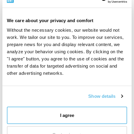
Bálsamo labial - Meditation BIO contiene:
We care about your privacy and comfort
Without the necessary cookies, our website would not
work. We tailor our site to you. To improve our services,
Ricinus Communis Seed Oil
prepare news for you and display relevant content, we
Cocos Nucifera Oil
Oryza Sativa Bran Wax
analyze your behavior using cookies. By clicking on the
"I agree" button, you agree to the use of cookies and the
Simmondsia Chinensis Seed Oil
transfer of data for targeted advertising on social and
other advertising networks.
Prunus Amygdalus Dulcis Oil
Theobroma Cacao Seed Butter
Show details
Cedrus Deodara Wood Oil
Citrus Limon Peel Oil
Citrus Limon Peel Oil*
I agree
Dipterocarpus Turbinatus Balsam Oil
Limonene*
Eugenol*