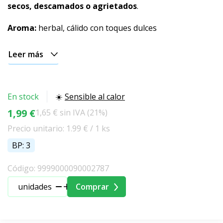
secos, descamados o agrietados
.
Aroma:
herbal, cálido con toques dulces
Leer más
En stock
☀️
Sensible al calor
1,99 €
1,65 € sin IVA (21%)
Precio unitario: 1.99 € / 1 ks
BP: 3
Código: 9999000090002787
unidades
Comprar