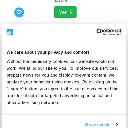
con tapa de rosca
.
Ver
Uso seguro
Desinfecte el recipiente antes del primer uso. No
NOVEDAD
Frasco roll-on 5 ml – marrón
transfiera productos destinados a un solo uso.
mate, tapa plateada
Manténgase fuera del alcance de los niños. Los frascos
We care about your privacy and comfort
Frascos
no están destinados al almacenamiento de sustancias
Without the necessary cookies, our website would not
En stock
corrosivas o productos químicos altamente volátiles.
work. We tailor our site to you. To improve our services,
1,01 €
prepare news for you and display relevant content, we
Ver
analyze your behavior using cookies. By clicking on the
"I agree" button, you agree to the use of cookies and the
transfer of data for targeted advertising on social and
other advertising networks.
NOVEDAD
Tapa de bambú para botella
de 120 ml
Cierres
Show details