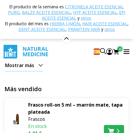
Inicio
Tienda electrónica
Aromaterapia
El producto de la semana es
CITRONELA ACEITE ESENCIAL
Accesorios para aromaterapia
Frascos y aplicadores
PURO
,
BALZE ACEITE ESENCIAL
,
HYP ACEITE ESENCIAL
,
EPI
ACEITE ESENCIAL
y
otros
Frascos y aplicadores
El producto del mes es
HIERBA LIMÓN
,
HAIR ACEITE ESENCIAL
,
DENT ACEITE ESENCIAL
,
PRAWTEIN HAIR
y
otros
Los
frascos y aplicadores BEWIT
son herramientas
indispensables para todo amante de la aromaterapia, la
0
cosmética natural o la elaboración casera de mezclas.
Todos los recipientes están fabricados con
materiales
Mostrar más
de calidad
que garantizan la conservación segura del
contenido y la durabilidad a largo plazo de las
fragancias y los ingredientes activos.
Más vendido
La oferta incluye
envases de vidrio y plástico
en
Frasco roll-on 5 ml – marrón mate, tapa
varios volúmenes, con cierres, roll-ons, pulverizadores
plateada
o pipetas que encajan perfectamente. Son adecuados
Frascos
para
mezclar sus propios aceites esenciales
,
En stock
preparar sueros faciales, aceites corporales y