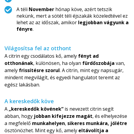
A téli
November
hónap köve, azért tetszik
nekünk, mert a sötét téli éjszakák közeledtével ez
lehet az az időszak, amikor
legjobban vágyunk a
fényre
.
Világosítsa fel az otthont
A citrin egy csodálatos kő, amely
fényt ad
otthonának
, különösen, ha olyan
fürdőszobája
van,
amely
frissítésre szorul
. A citrin, mint egy napsugár,
mindent megvilágít, és egyedi hangulatot teremt az
egész lakásban.
A kereskedők köve
A
„kereskedők kövének“
is nevezett citrin segít
abban, hogy
jobban kifejezze magát
, és elhelyezése
a megfelelő
munkahelyen
,
sikeres munkára, jólétre
ösztönözhet. Mint egy kő, amely
eltávolítja a