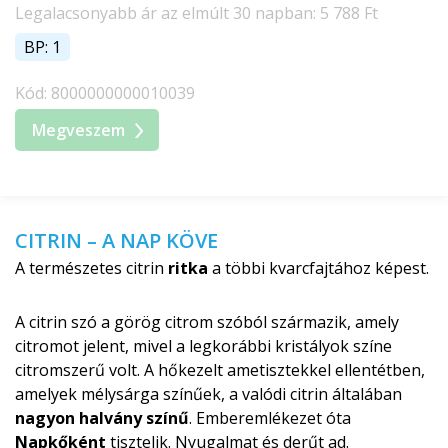
Legalacsonyabb ár az elmúlt 30 napban: 5 788 Ft
BP: 1
Kód: 8000000000010039
Megveszem
CITRIN – A NAP KÖVE
A természetes citrin
ritka
a többi kvarcfajtához képest.
A citrin szó a görög citrom szóból származik, amely
citromot jelent, mivel a legkorábbi kristályok színe
citromszerű volt. A hőkezelt ametisztekkel ellentétben,
amelyek mélysárga színűek, a valódi citrin általában
nagyon halvány színű
. Emberemlékezet óta
Napkőként
tisztelik. Nyugalmat és derűt ad.