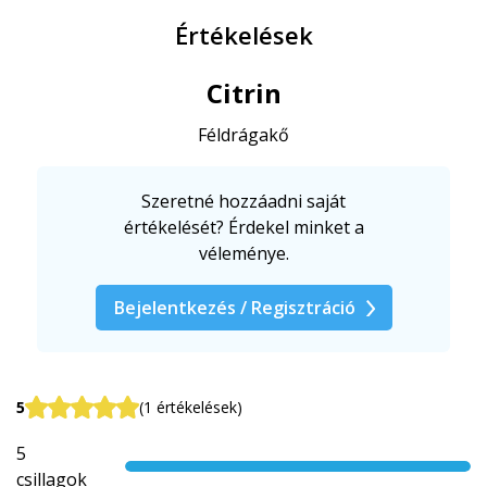
Értékelések
Citrin
Féldrágakő
Szeretné hozzáadni saját
értékelését? Érdekel minket a
véleménye.
Bejelentkezés / Regisztráció
5
(1 értékelések)
5
csillagok