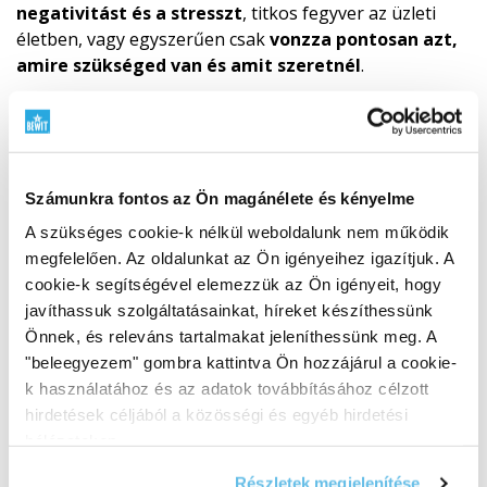
negativitást és a stresszt
, titkos fegyver az üzleti
életben, vagy egyszerűen csak
vonzza pontosan azt,
amire szükséged van és amit szeretnél
.
Elnyeli a negativitást
Energiája és színe miatt a citrin a naphoz kapcsolódik.
Ez egy olyan kő, amely
kiűzi a sötétséget és az
Számunkra fontos az Ön magánélete és kényelme
éjszakai félelmet
, és segít
megóvni
a
negatív
emberektől
, növelve az
intuíciót
.
A szükséges cookie-k nélkül weboldalunk nem működik
megfelelően. Az oldalunkat az Ön igényeihez igazítjuk. A
cookie-k segítségével elemezzük az Ön igényeit, hogy
CITRIN TÖRTÉNELEM
javíthassuk szolgáltatásainkat, híreket készíthessünk
A citrin aranyló csillogását már évszázadok óta
Önnek, és releváns tartalmakat jeleníthessünk meg. A
csodálták és kedvelték, mint díszítő drágakövet. Az
"beleegyezem" gombra kattintva Ön hozzájárul a cookie-
ókori görög és római ékszerészek gyűrűket díszítettek
k használatához és az adatok továbbításához célzott
citrinnel. A középkorban a citrint
gyógyító
hirdetések céljából a közösségi és egyéb hirdetési
amulettnek tartották, amely képes volt
hálózatokon.
gyógyítani a mérgezéseket
. A skótok tőrüket
citrinnel díszítették. Ez volt
Viktória királynő
kedvenc
Részletek megjelenítése