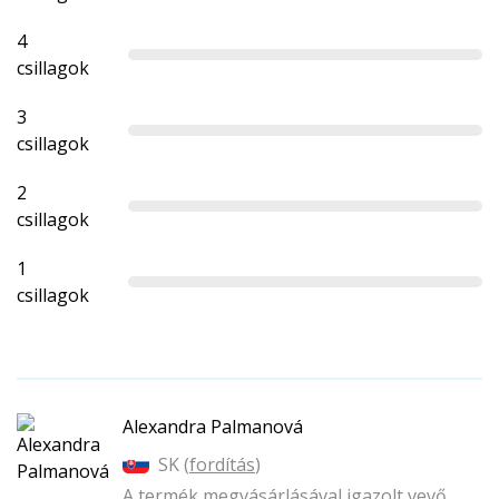
4
csillagok
3
csillagok
2
csillagok
1
csillagok
Alexandra Palmanová
SK (
fordítás
)
A termék megvásárlásával igazolt vevő