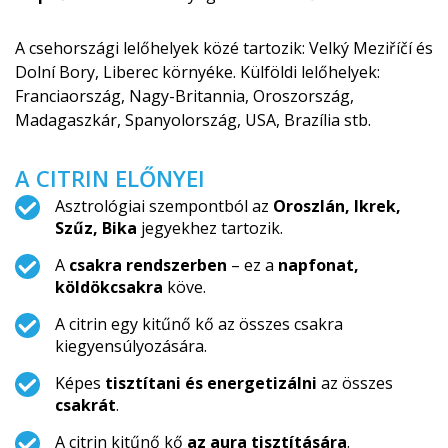
A csehországi lelőhelyek közé tartozik: Velký Meziříčí és
Dolní Bory, Liberec környéke. Külföldi lelőhelyek:
Franciaország, Nagy-Britannia, Oroszország,
Madagaszkár, Spanyolország, USA, Brazília stb.
A CITRIN ELŐNYEI
Asztrológiai szempontból az
Oroszlán, Ikrek,
Szűz, Bika
jegyekhez tartozik.
A
csakra rendszerben
– ez a
napfonat,
köldökcsakra
köve.
A citrin egy kitűnő kő az összes csakra
kiegyensúlyozására.
Képes
tisztítani és energetizálni
az összes
csakrát
.
A citrin kitűnő kő
az aura tisztítására
.