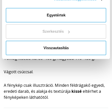
köve is, aki ezzel hímezte ki a ruháit. Később, a
hollywoodi sztár
Greta Garbo
korában az art deco
Egyetértek
stílusú
citrin ékszereket a vörös szőnyegen is
felvonultatták
.
Szerkesztés
SPECIFIKÁCIÓK
Magassága kb. 80–110 mm.
Visszautasítás
Tömeg kisebb kb. 80–100 g, nagyobb 110–130 g.
Vágott csúccsal.
A fénykép csak illusztráció. Minden féldrágakő egyedi,
eredeti darab, és alakja és textúrája
kissé
eltérhet a
fényképeken láthatótól.