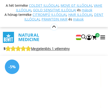
Vissza a főoldalra
Webáruház
Egyéb termékek
A hét terméke
COLDET ILLÓOLAJ
,
MOVE GT ILLÓOLAJ
,
VAHE
Sungit és ásványok
Obeliszkek
Citrin
ILLÓOLAJ
,
GOLD SENSITIVE ILLÓOLAJ
és
mások
A hónap terméke
CITROMFŰ ILLÓOLAJ
,
HAIR ILLÓOLAJ
,
DENT
ILLÓOLAJ
,
PRAWTEIN HAIR
és
mások
Citrin
Féldrágakő
0
Citrine
5
Megjelenítés 1 vélemény
-5%