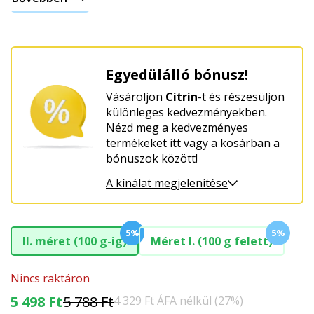
Egyedülálló bónusz!
Vásároljon
Citrin
-t és részesüljön
különleges kedvezményekben.
Nézd meg a kedvezményes
termékeket itt vagy a kosárban a
bónuszok között!
A kínálat megjelenítése
5%
5%
II. méret (100 g-ig)
Méret I. (100 g felett)
Nincs raktáron
5 498 Ft
5 788 Ft
4 329 Ft ÁFA nélkül (27%)