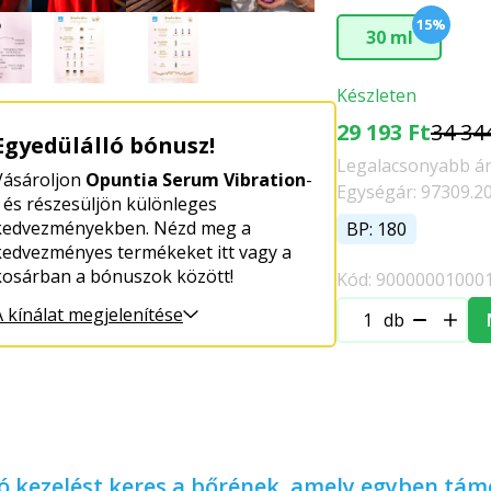
15%
30 ml
Készleten
29 193 Ft
34 34
Egyedülálló bónusz!
Legalacsonyabb ár 
Vásároljon
Opuntia Serum Vibration
-
Egységár: 97309.20
t és részesüljön különleges
kedvezményekben. Nézd meg a
BP: 180
kedvezményes termékeket itt vagy a
kosárban a bónuszok között!
Kód: 90000001000
A kínálat megjelenítése
db
ló kezelést keres a bőrének, amely egyben tá