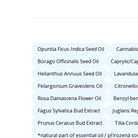
Opuntia Ficus-Indica Seed Oil
Cannabis 
Borago Officinalis Seed Oil
Caprylic/Cap
Helianthus Annuus Seed Oil
Lavandula 
Pelargonium Graveolens Oil
Citronello
Rosa Damascena Flower Oil
Benzyl be
Fagus Sylvatica Bud Extract
Juglans Re
Prunus Cerasus Bud Extract
Tilia Cord
*natural part of essential oil / přirozená s