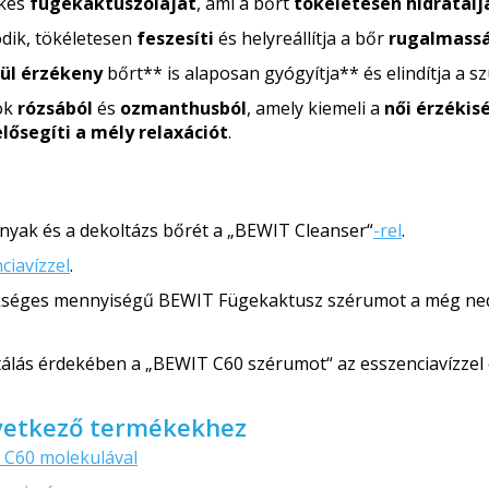
ékes
fügekaktuszola­jat
, ami a bőrt
tökéletesen hidratálj
ik, tökéletesen
feszesíti
és helyreállítja a bőr
rugalmass
ül érzékeny
bőrt** is alaposan gyógyítja** és elindítja a 
jok
rózsából
és
ozmanthusból
, amely kiemeli a
női érzékis
elősegíti a mély relaxációt
.
a nyak és a dekoltázs bőrét a „BEWIT Cleanser“
-rel
.
iavízzel
.
ükséges mennyiségű BEWIT Fügekaktusz szérumot a még ne
álás érdekében a „BEWIT C60 szérumot“ az esszenciavízzel 
övetkező termékekhez
 C60 molekulával