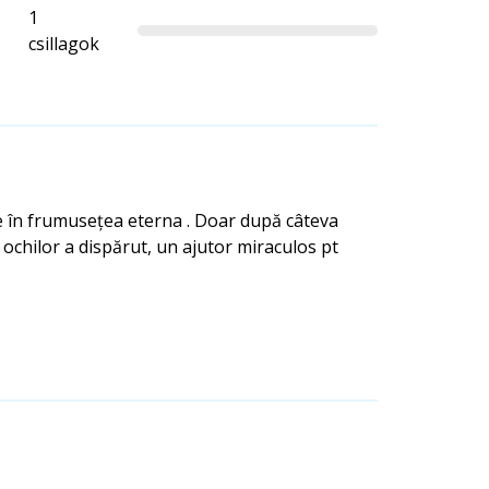
1
csillagok
re în frumusețea eterna . Doar după câteva
 ochilor a dispărut, un ajutor miraculos pt