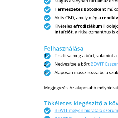
Magas arányban tartalmaz ért
Természetes botoxként
működ
Aktív CBD, amely még a
rendkív
Kivételes
afrodiziákum
illóola
intuíciót
, a ritka ozmanthus is
Felhasználása
Tisztítsa meg a bőrt, valamint 
Nedvesítse a bőrt
BEWIT Esszenc
Alaposan masszírozza be a sz
Megjegyzés: Az alaposabb mélyhidrat
Tökéletes kiegészítő a k
BEWIT mélyen hidratáló szérum