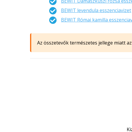
BEWIT Damaszkuszi rózsa essze
BEWIT levendula esszenciavizet
BEWIT Római kamilla esszenciav
Az összetevők természetes jellege miatt az 
Ki