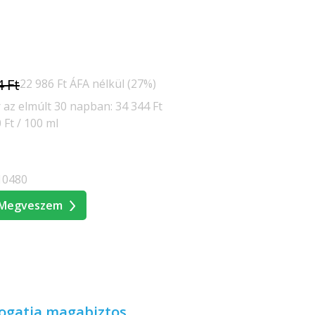
4 Ft
22 986 Ft ÁFA nélkül (27%)
az elmúlt 30 napban: 34 344 Ft
 Ft / 100 ml
10480
Megveszem
mogatja magabiztos