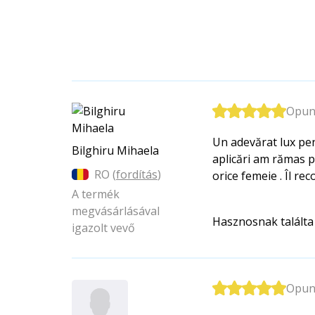
Opunt
Un adevărat lux pen
Bilghiru Mihaela
aplicări am rămas pl
RO (
fordítás
)
orice femeie . Îl rec
A termék
megvásárlásával
Hasznosnak találta
igazolt vevő
Opunt