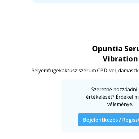
Opuntia Se
Vibration
Selyemfügekaktusz szérum CBD-vel, damaszku
Szeretné hozzáadni 
értékelését? Érdekel m
véleménye.
Bejelentkezés / Regisz