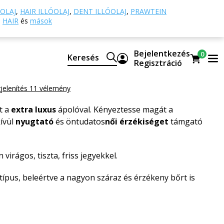
Lifting szérumok
Opuntia Serum Vibration
OLAJ
,
HAIR ILLÓOLAJ
,
DENT ILLÓOLAJ
,
PRAWTEIN
HAIR
és
mások
Serum Vibration
Bejelentkezés
0
Keresés
 szérum CBD-vel, damaszkuszi rózsával és
Regisztráció
jelenítés 11 vélemény
t a
extra luxus
ápolóval. Kényeztesse magát a
kívül
nyugtató
és öntudatos
női érzékiséget
támgató
virágos, tiszta, friss jegyekkel.
ípus, beleértve a nagyon száraz és érzékeny bőrt is