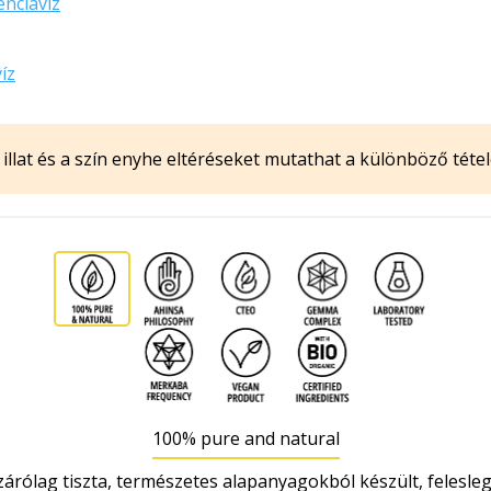
nciavíz
íz
illat és a szín enyhe eltéréseket mutathat a különböző tétel
100% pure and natural
zárólag tiszta, természetes alapanyagokból készült, felesle