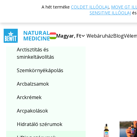
Vissza a főoldalra
A hét terméke
COLDET ILLÓOLAJ
,
MOVE GT IL
Kategória kiválasztása
SENSITIVE ILLÓOLAJ
é
-15%
Lifting szérumok
Magyar, Ft
Webáruház
Blog
Véle
Arctisztítás és
sminkeltávolítás
Szemkörnyékápolás
Arcbalzsamok
Arckrémek
Arcpakolások
Hidratáló szérumok