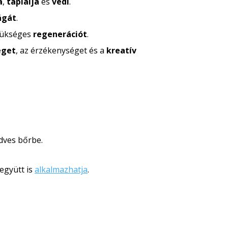
a
,
táplálja
és
védi
.
ágát
.
szükséges
regenerációt
.
éget
, az érzékenységet és a
kreatív
dves bőrbe.
együtt is
alkalmazhatja
.