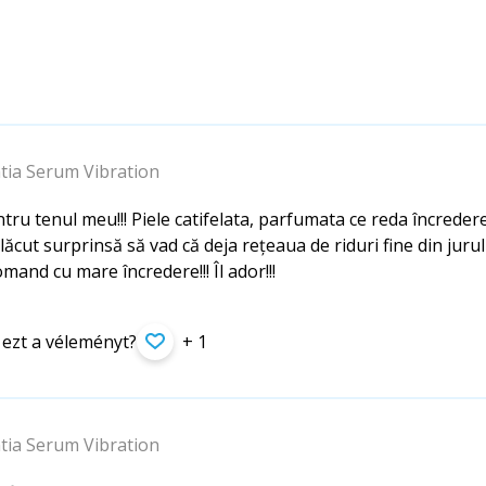
ia Serum Vibration
tru tenul meu!!! Piele catifelata, parfumata ce reda încrede
ăcut surprinsă să vad că deja rețeaua de riduri fine din jurul
omand cu mare încredere!!! Îl ador!!!
 ezt a véleményt?
+ 1
ia Serum Vibration