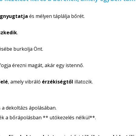
gnyugtatja
és mélyen táplálja bőrét.
eszkedik
.
ésébe burkolja Önt.
fogja érezni magát, akár egy istennő.
felé
, amely vibráló
érzékiségtől
illatozik.
s a dekoltázs ápolásában.
k a bőrápolásban ** utókezelés nélkül**.