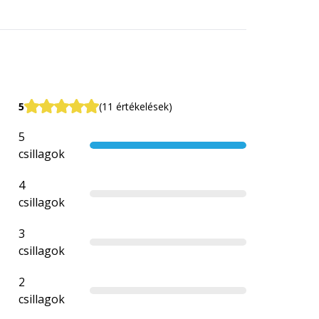
5
(11 értékelések)
5
csillagok
4
csillagok
3
csillagok
2
csillagok