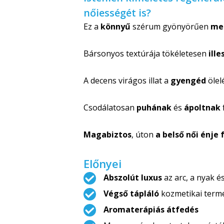
nőiességét is?
Ez a
könnyű
szérum gyönyörűen
me
Bársonyos textúrája tökéletesen
ill
A decens virágos illat a
gyengéd
ölel
Csodálatosan
puhának
és
ápoltnak
Magabiztos
, úton
a belső női énje 
Előnyei
Abszolút luxus
az arc, a nyak é
Végső tápláló
kozmetikai termé
Aromaterápiás átfedés