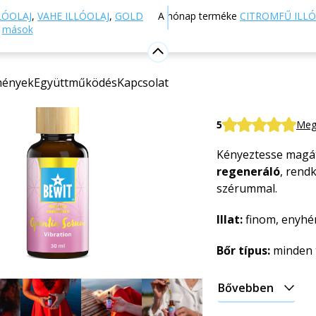
Webáruház
Természetes kozmetikumok
Bőrápolás
LÓOLAJ
,
VAHE ILLÓOLAJ
,
GOLD
A hónap terméke
CITROMFŰ ILLÓ
s
mások
Opuntia 
mények
Együttműködés
Kapcsolat
Selyemfügekaktusz
osmantusszal
5
Meg
Kényeztesse magá
regeneráló
, rend
szérummal.
Illat:
finom, enyhén 
Bőr típus:
minden t
Bővebben