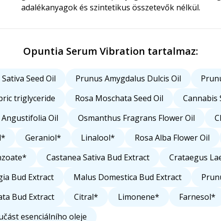
adalékanyagok és szintetikus összetevők nélkül.
Opuntia Serum Vibration tartalmaz:
Sativa Seed Oil
Prunus Amygdalus Dulcis Oil
Prunu
ric triglyceride
Rosa Moschata Seed Oil
Cannabis S
Angustifolia Oil
Osmanthus Fragrans Flower Oil
C
l*
Geraniol*
Linalool*
Rosa Alba Flower Oil
nzoate*
Castanea Sativa Bud Extract
Crataegus Lae
gia Bud Extract
Malus Domestica Bud Extract
Prun
ata Bud Extract
Citral*
Limonene*
Farnesol*
oučást esenciálního oleje