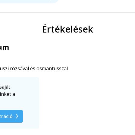
Értékelések
rum
szi rózsával és osmantusszal
saját
inket a
tráció