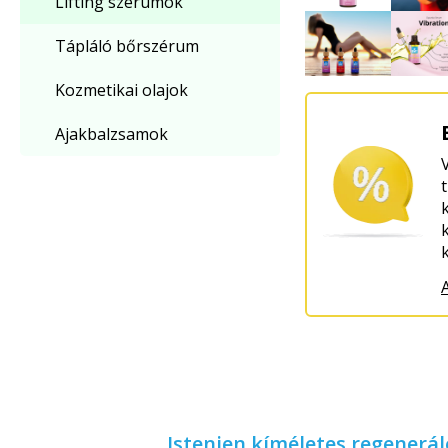
Lifting szérumok
Tápláló bőrszérum
Kozmetikai olajok
Ajakbalzsamok
Istenien kíméletes regenerá