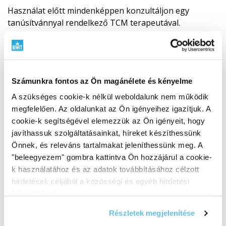
Használat előtt mindenképpen konzultáljon egy
tanúsítvánnyal rendelkező TCM terapeutával.
A keverék alkalmazása esetén ajánlott korlátozni az
ételek sózását.
Számunkra fontos az Ön magánélete és kényelme
Összetétele
A szükséges cookie-k nélkül weboldalunk nem működik
Che qian zi
(
Plantago indica semen
– Ázsiai útifű, mag)
megfelelően. Az oldalunkat az Ön igényeihez igazítjuk. A
cookie-k segítségével elemezzük az Ön igényeit, hogy
Jin qian cao
(
Lysimachia vulgaris herba
– Közönséges
javíthassuk szolgáltatásainkat, híreket készíthessünk
lizinka, szárzöld)
Önnek, és releváns tartalmakat jeleníthessünk meg. A
"beleegyezem" gombra kattintva Ön hozzájárul a cookie-
k használatához és az adatok továbbításához célzott
Chi shao
(
Paeonia lactiflora radix
– Fehérvirágú
hirdetések céljából a közösségi és egyéb hirdetési
bazsarózsa, gyökér)
hálózatokon.
Zhi zi
(
Gardeniae jasminoidis fructus
– Gardénia,
Részletek megjelenítése
termés)