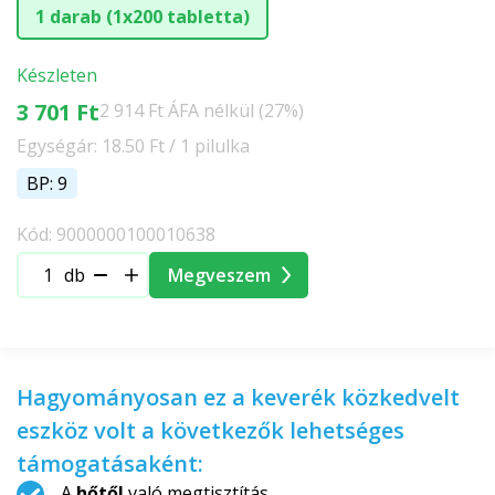
1 darab (1x200 tabletta)
Készleten
3 701 Ft
2 914 Ft ÁFA nélkül (27%)
Egységár: 18.50 Ft / 1 pilulka
BP: 9
Kód: 9000000100010638
db
Megveszem
Hagyományosan ez a keverék közkedvelt
eszköz volt a következők lehetséges
támogatásaként:
A
hőtől
való megtisztítás