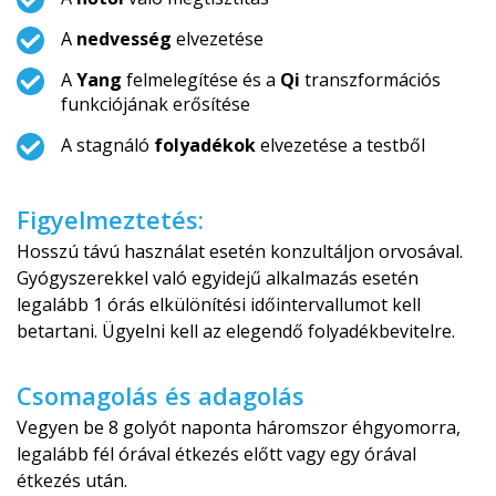
A
nedvesség
elvezetése
A
Yang
felmelegítése és a
Qi
transzformációs
funkciójának erősítése
A stagnáló
folyadékok
elvezetése a testből
Figyelmeztetés:
Hosszú távú használat esetén konzultáljon orvosával.
Gyógyszerekkel való egyidejű alkalmazás esetén
legalább 1 órás elkülönítési időintervallumot kell
betartani. Ügyelni kell az elegendő folyadékbevitelre.
Csomagolás és adagolás
Vegyen be 8 golyót naponta háromszor éhgyomorra,
legalább fél órával étkezés előtt vagy egy órával
étkezés után.