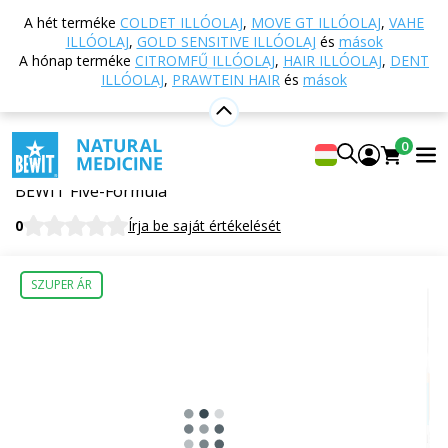
Vissza a főoldalra
Webáruház
Táplálkozás és
A hét terméke
COLDET ILLÓOLAJ
,
MOVE GT ILLÓOLAJ
,
VAHE
étrend-kiegészítők
TCM - Hagyományos kínai
ILLÓOLAJ
,
GOLD SENSITIVE ILLÓOLAJ
és
mások
orvoslás
099 - Ötös forma
A hónap terméke
CITROMFŰ ILLÓOLAJ
,
HAIR ILLÓOLAJ
,
DENT
ILLÓOLAJ
,
PRAWTEIN HAIR
és
mások
099 - Ötös forma
0
Étrend-kiegészítő
BEWIT Five-Formula
0
Írja be saját értékelését
SZUPER ÁR