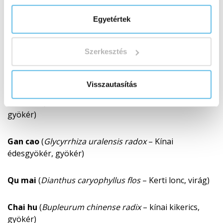
Egyetértek
Fu ling
(
Wolfiporia extensa sclerotium
–
Kókuszpóréhagyma, termőtest)
Szerkesztés
Shi jian chuan
(
Salvia miltiorrhiza folium
–
Vörösgyökerű zsálya, levél)
Visszautasítás
Bai shao
(
Paeonia alba radix
– Kerti bazsarózsa,
gyökér)
Gan cao
(
Glycyrrhiza uralensis radox
– Kínai
édesgyökér, gyökér)
Qu mai
(
Dianthus caryophyllus flos
– Kerti lonc, virág)
Chai hu
(
Bupleurum chinense radix
– kínai kikerics,
gyökér)