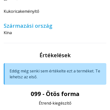
Kukoricakeményítő
Származási ország
Kína
Értékelések
Eddig még senki sem értékelte ezt a terméket. Te
lehetsz az első.
099 - Ötös forma
Étrend-kiegészítő