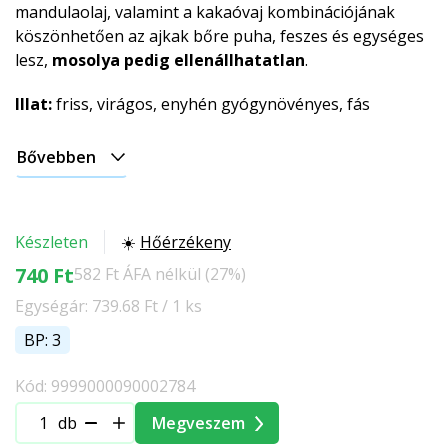
mandulaolaj, valamint a kakaóvaj kombinációjának
köszönhetően az ajkak bőre puha, feszes és egységes
lesz,
mosolya pedig ellenállhatatlan
.
Illat:
friss, virágos, enyhén gyógynövényes, fás
Bővebben
Készleten
☀️
Hőérzékeny
740 Ft
582 Ft ÁFA nélkül (27%)
Egységár: 739.68 Ft / 1 ks
BP: 3
Kód: 9999000090002784
db
Megveszem