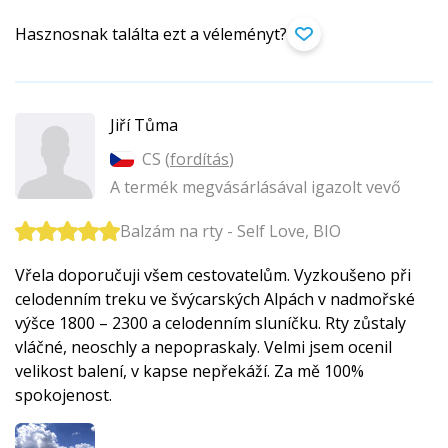
Hasznosnak találta ezt a véleményt?
Jiří Tůma
CS (
fordítás
)
A termék megvásárlásával igazolt vevő
Balzám na rty - Self Love, BIO
Vřela doporučuji všem cestovatelům. Vyzkoušeno při
celodenním treku ve švýcarských Alpách v nadmořské
výšce 1800 – 2300 a celodenním sluníčku. Rty zůstaly
vláčné, neoschly a nepopraskaly. Velmi jsem ocenil
velikost balení, v kapse nepřekáží. Za mě 100%
spokojenost.