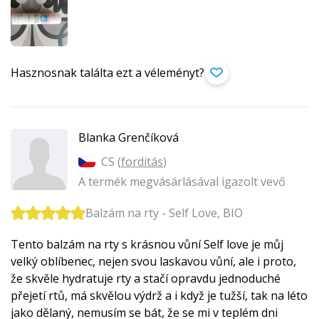
Hasznosnak találta ezt a véleményt?
Blanka Grenčíková
CS (
fordítás
)
A termék megvásárlásával igazolt vevő
Balzám na rty - Self Love, BIO
Tento balzám na rty s krásnou vůní Self love je můj
velký oblíbenec, nejen svou laskavou vůní, ale i proto,
že skvěle hydratuje rty a stačí opravdu jednoduché
přejetí rtů, má skvělou výdrž a i když je tužší, tak na léto
jako dělaný, nemusím se bát, že se mi v teplém dni