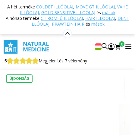
Vissza a főoldalra
Webáruház
Természetes
A hét terméke
COLDET ILLÓOLAJ
,
MOVE GT ILLÓOLAJ
,
VAHE
kozmetikumok
Bőrápolás
Ajakbalzsamok
ILLÓOLAJ
,
GOLD SENSITIVE ILLÓOLAJ
és
mások
Ajakbalzsam - Self Love BIO
A hónap terméke
CITROMFŰ ILLÓOLAJ
,
HAIR ILLÓOLAJ
,
DENT
ILLÓOLAJ
,
PRAWTEIN HAIR
és
mások
Ajakbalzsam - Self Love BIO
0
Lip Balm – Self Love, ORGANIC
5
Megjelenítés 7 vélemény
ÚJDONSÁG