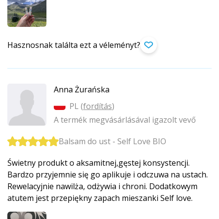
Hasznosnak találta ezt a véleményt?
Anna Żurańska
PL (
fordítás
)
A termék megvásárlásával igazolt vevő
Balsam do ust - Self Love BIO
Świetny produkt o aksamitnej,gęstej konsystencji.
Bardzo przyjemnie się go aplikuje i odczuwa na ustach.
Rewelacyjnie nawilża, odżywia i chroni. Dodatkowym
atutem jest przepiękny zapach mieszanki Self love.