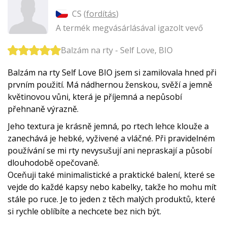
CS (
fordítás
)
A termék megvásárlásával igazolt vevő
Balzám na rty - Self Love, BIO
Balzám na rty Self Love BIO jsem si zamilovala hned při
prvním použití. Má nádhernou ženskou, svěží a jemně
květinovou vůni, která je příjemná a nepůsobí
přehnaně výrazně.
Jeho textura je krásně jemná, po rtech lehce klouže a
zanechává je hebké, vyživené a vláčné. Při pravidelném
používání se mi rty nevysušují ani nepraskají a působí
dlouhodobě opečovaně.
Oceňuji také minimalistické a praktické balení, které se
vejde do každé kapsy nebo kabelky, takže ho mohu mít
stále po ruce. Je to jeden z těch malých produktů, které
si rychle oblíbíte a nechcete bez nich být.