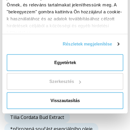
Rosa Centifolia Flower Oil
Önnek, és releváns tartalmakat jeleníthessünk meg. A
"beleegyezem" gombra kattintva Ön hozzájárul a cookie-
Rosa Damascena Flower Oil
Tocopherol
k használatához és az adatok továbbításához célzott
Helianthus Annuus Seed Oil
hirdetések céljából a közösségi és egyéb hirdetési
hálózatokon.
Castanea Sativa Bud Extract
Részletek megjelenítése
Crataegus Laevigata Bud Extract
Fagus Sylvatica Bud Extract
Egyetértek
Juglans Regia Bud Extract
Szerkesztés
Malus Domestica Bud Extract
Prunus Avium Bud Extract
Visszautasítás
Prunus Cerasus Bud Extract
Tilia Cordata Bud Extract
*přirozená součást esenciálního oleje