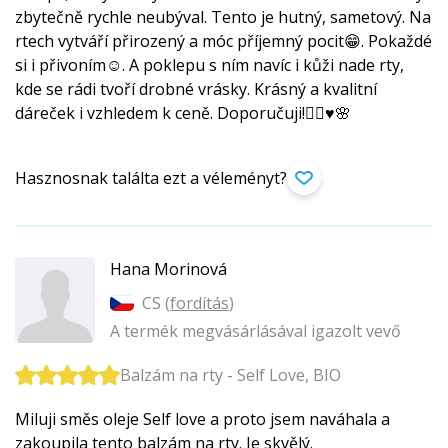
zbytečně rychle neubýval. Tento je hutný, sametový. Na
rtech vytváří přirozený a móc příjemný pocit😁. Pokaždé
si i přivoním☺️. A poklepu s ním navíc i kůži nade rty,
kde se rádi tvoří drobné vrásky. Krásný a kvalitní
dáreček i vzhledem k ceně. Doporučuji!🙋‍♀️♥️🌸
Hasznosnak találta ezt a véleményt?
Hana Morinová
CS (
fordítás
)
A termék megvásárlásával igazolt vevő
Balzám na rty - Self Love, BIO
Miluji směs oleje Self love a proto jsem naváhala a
zakoupila tento balzám na rty. Je skvělý.