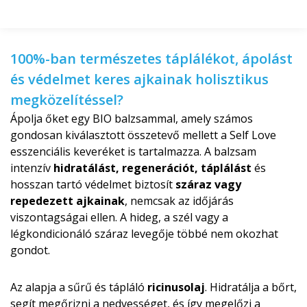
100%-ban természetes táplálékot, ápolást
és védelmet keres ajkainak holisztikus
megközelítéssel?
Ápolja őket egy BIO balzsammal, amely számos
gondosan kiválasztott összetevő mellett a Self Love
esszenciális keveréket is tartalmazza. A balzsam
intenzív
hidratálást, regenerációt, táplálást
és
hosszan tartó védelmet biztosít
száraz vagy
repedezett ajkainak
, nemcsak az időjárás
viszontagságai ellen. A hideg, a szél vagy a
légkondicionáló száraz levegője többé nem okozhat
gondot.
Az alapja a sűrű és tápláló
ricinusolaj
. Hidratálja a bőrt,
segít megőrizni a nedvességet, és így megelőzi a