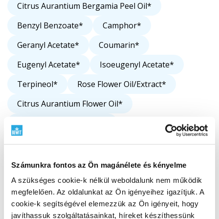
Citrus Aurantium Bergamia Peel Oil*
Benzyl Benzoate*
Camphor*
Geranyl Acetate*
Coumarin*
Eugenyl Acetate*
Isoeugenyl Acetate*
Terpineol*
Rose Flower Oil/Extract*
Citrus Aurantium Flower Oil*
Boswellia Sacra Resin Oil
Boswellia Carterii Gum Oil
Bursera Graveolens Wood Oil
Számunkra fontos az Ön magánélete és kényelme
A szükséges cookie-k nélkül weboldalunk nem működik
Citrus Aurantium Amara Flower Oil
megfelelően. Az oldalunkat az Ön igényeihez igazítjuk. A
Matricaria Recutita Flower Oil
cookie-k segítségével elemezzük az Ön igényeit, hogy
javíthassuk szolgáltatásainkat, híreket készíthessünk