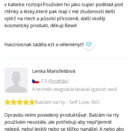
v kabelce roztopí.Použvám ho jako super podklad pod
rtěnky a lesky,které pak mají z mé zkušenosti delší
výdrž na rtech a působí přirozeně, další skvělý
kosmetický produkt, děkuji Bewit
Hasznosnak találta ezt a véleményt?
Lenka Mansfeldová
CS (
fordítás
)
A termék megvásárlásával igazolt vevő
Balzám na rty - Self Love, BIO
Opravdu velmi povedený produkt👍🌿. Balzám na rty
používám neustále, ale potřebuji aby nepříjemně
nelepil, nebyl lesklý nebo se těžko nanášel. A nebo aby