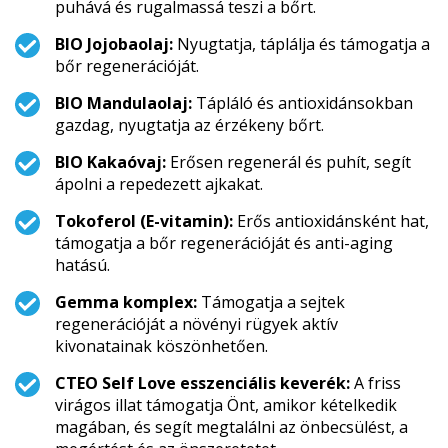
puhává és rugalmassá teszi a bőrt.
BIO Jojobaolaj:
Nyugtatja, táplálja és támogatja a
bőr regenerációját.
BIO Mandulaolaj:
Tápláló és antioxidánsokban
gazdag, nyugtatja az érzékeny bőrt.
BIO Kakaóvaj:
Erősen regenerál és puhít, segít
ápolni a repedezett ajkakat.
Tokoferol (E-vitamin):
Erős antioxidánsként hat,
támogatja a bőr regenerációját és anti-aging
hatású.
Gemma komplex:
Támogatja a sejtek
regenerációját a növényi rügyek aktív
kivonatainak köszönhetően.
CTEO Self Love esszenciális keverék:
A friss
virágos illat támogatja Önt, amikor kételkedik
magában, és segít megtalálni az önbecsülést, a