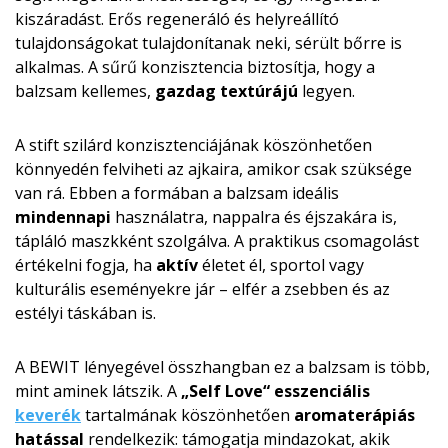
kiszáradást. Erős regeneráló és helyreállító
tulajdonságokat tulajdonítanak neki, sérült bőrre is
alkalmas. A sűrű konzisztencia biztosítja, hogy a
balzsam kellemes,
gazdag textúrájú
legyen.
A stift szilárd konzisztenciájának köszönhetően
könnyedén felviheti az ajkaira, amikor csak szüksége
van rá. Ebben a formában a balzsam ideális
mindennapi
használatra, nappalra és éjszakára is,
tápláló maszkként szolgálva. A praktikus csomagolást
értékelni fogja, ha
aktív
életet él, sportol vagy
kulturális eseményekre jár – elfér a zsebben és az
estélyi táskában is.
A BEWIT lényegével összhangban ez a balzsam is több,
mint aminek látszik. A
„Self Love“ esszenciális
keverék
tartalmának köszönhetően
aromaterápiás
hatással
rendelkezik: támogatja mindazokat, akik