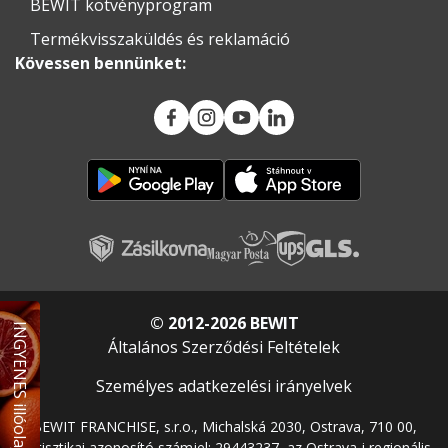
BEWIT kötvényprogram
Termékvisszaküldés és reklamáció
Kövessen bennünket:
© 2012-2026 BEWIT
INGYENES illóolaj
Általános Szerződési Feltételek
Személyes adatkezelési irányelvek
BEWIT FRANCHISE, s.r.o., Michalská 2030, Ostrava, 710 00,
statisztikai azonosító számjel: 29443237, az Ostrava-i regionális