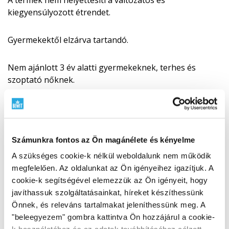
kiegyensúlyozott étrendet.
Gyermekektől elzárva tartandó.
Nem ajánlott 3 év alatti gyermekeknek, terhes és
szoptató nőknek.
Szárazon, hőtől és közvetlen napfénytől védve tárolja.
Használat előtt mindenképpen konzultáljon egy
Számunkra fontos az Ön magánélete és kényelme
tanúsítvánnyal rendelkező TCM terapeutával.
A szükséges cookie-k nélkül weboldalunk nem működik
megfelelően. Az oldalunkat az Ön igényeihez igazítjuk. A
Összetétele
cookie-k segítségével elemezzük az Ön igényeit, hogy
Bei xie
(
Dioscorea collettii var. hypoglauca tuber
–
javíthassuk szolgáltatásainkat, híreket készíthessünk
Dioscorea collettii var. hypoglauca, gumó)
Önnek, és releváns tartalmakat jeleníthessünk meg. A
"beleegyezem" gombra kattintva Ön hozzájárul a cookie-