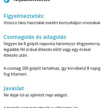
Figyelmeztetés:
Hosszú távú használat esetén konzultáljon orvosával.
Csomagolás és adagolás
Vegyen be 8 golyót naponta háromszor éhgyomorra,
legalább fél órával étkezés előtt vagy egy órával
étkezés után.
A csomag 200 golyót tartalmaz, így körülbelül 8 napig
fog kitartani.
Javaslat
Ne lépje túl az ajánlott napi adagot.
A termék nem helyettesíti a változatos és