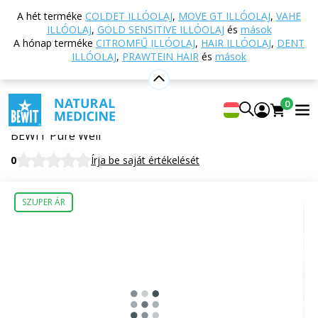
Vissza a főoldalra
Webáruház
Táplálkozás és
A hét terméke
COLDET ILLÓOLAJ
,
MOVE GT ILLÓOLAJ
,
VAHE
étrend-kiegészítők
TCM - Hagyományos kínai
ILLÓOLAJ
,
GOLD SENSITIVE ILLÓOLAJ
és
mások
orvoslás
103 - Varázslatos kutacska
A hónap terméke
CITROMFŰ ILLÓOLAJ
,
HAIR ILLÓOLAJ
,
DENT
ILLÓOLAJ
,
PRAWTEIN HAIR
és
mások
103 - Varázslatos kutacska
0
Étrend-kiegészítő
BEWIT Pure Well
0
Írja be saját értékelését
SZUPER ÁR