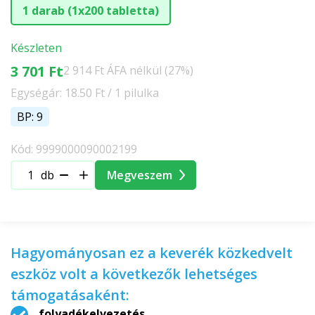
1 darab (1x200 tabletta)
Készleten
3 701 Ft
2 914 Ft ÁFA nélkül (27%)
Egységár: 18.50 Ft / 1 pilulka
BP: 9
Kód: 9999000090002199
db
Megveszem
Hagyományosan ez a keverék közkedvelt
eszköz volt a következők lehetséges
támogatásaként:
folyadékelvezetés