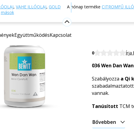
Webáruház
Táplálkozás és étrend-kiegészítők
TCM 
LÓOLAJ
,
VAHE ILLÓOLAJ
,
GOLD
A hónap terméke
CITROMFŰ ILLÓ
s
mások
036 - Bels
mények
Együttműködés
Kapcsolat
Étrend-kiegészítő
BEWIT Inner Comf
0
Írja
036 Wen Dan Wan
Szabályozza
a Qi 
szabadalmaztatott
vannak.
Tanúsított
TCM te
Bővebben