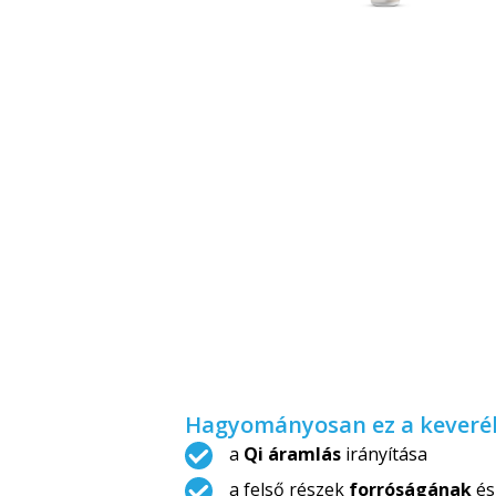
Hagyományosan ez a keverék
a
Qi áramlás
irányítása
a felső részek
forróságának
é