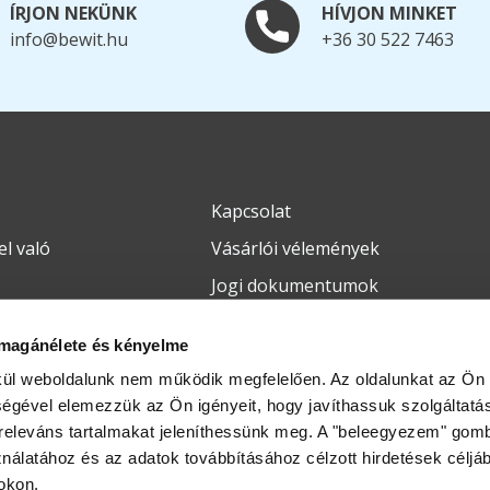
ÍRJON NEKÜNK
HÍVJON MINKET
info@bewit.hu
+36 30 522 7463
Kapcsolat
l való
Vásárlói vélemények
Jogi dokumentumok
BEWIT kötvényprogram
magánélete és kényelme
Termékvisszaküldés és reklamáci
kül weboldalunk nem működik megfelelően. Az oldalunkat az Ön
tségével elemezzük az Ön igényeit, hogy javíthassuk szolgáltatás
eleváns tartalmakat jeleníthessünk meg. A "beleegyezem" gomb
ználatához és az adatok továbbításához célzott hirdetések céljá
okon.