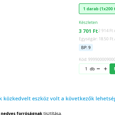
1 darab (1x200 
Készleten
3 701 Ft
2 914 Ft
Egységár: 18.50 Ft /
BP: 9
Kód: 99990000900
db
 közkedvelt eszköz volt a következők lehets
s
nedves forróságnak
tisztítása.