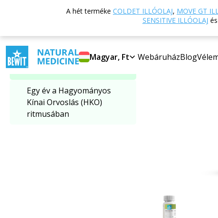
Vissza a főoldalra
A hét terméke
COLDET ILLÓOLAJ
,
MOVE GT IL
Kategória kiválasztása
SENSITIVE ILLÓOLAJ
é
SZUPER ÁR
TCM - Hagyományos kínai
Magyar, Ft
Webáruház
Blog
Véle
orvoslás
Egy év a Hagyományos
Kínai Orvoslás (HKO)
ritmusában