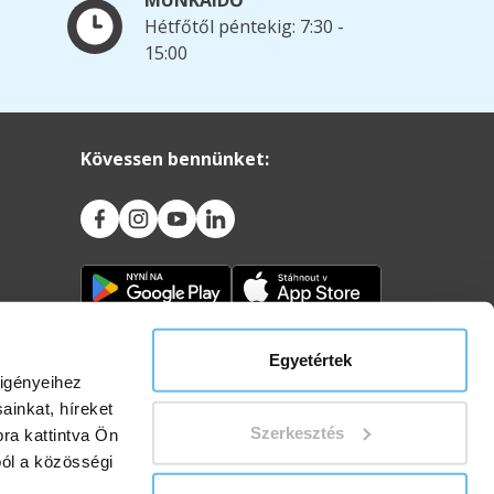
MUNKAIDŐ
Hétfőtől péntekig: 7:30 -
15:00
Kövessen bennünket:
Egyetértek
ó
 igényeihez
ainkat, híreket
Szerkesztés
ra kattintva Ön
ból a közösségi