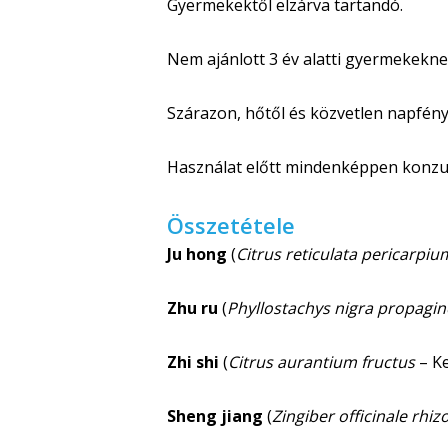
Gyermekektől elzárva tartandó.
Nem ajánlott 3 év alatti gyermekekne
Szárazon, hőtől és közvetlen napfényt
Használat előtt mindenképpen konzul
Összetétele
Ju hong
(
Citrus reticulata pericarpiu
Zhu ru
(
Phyllostachys nigra propagin
Zhi shi
(
Citrus aurantium fructus
– Ke
Sheng jiang
(
Zingiber officinale rhi