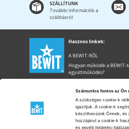
SZÁLLÍTUNK
További információk a
szállításról
Hasznos linkek:
A BEWIT-RŐL
Hogyan működik a BEWIT-te
együttműködés?
Karrier
Számunkra fontos az Ön 
Szállítás
INGYENES illóolaj
A szükséges cookie-k nél
igazítjuk. A cookie-k segí
készíthessünk Önnek, és r
hozzájárul a cookie-k has
és egyéb hirdetési hálózat