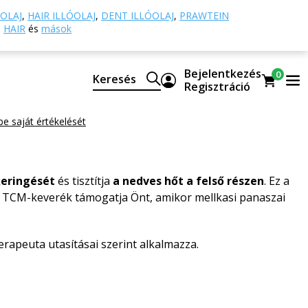
- Hagyományos kínai orvoslás
036 - Belső jólét
OLAJ
,
HAIR ILLÓOLAJ
,
DENT ILLÓOLAJ
,
PRAWTEIN
HAIR
és
mások
ő jólét
Bejelentkezés
0
Keresés
Regisztráció
ort
 be saját értékelését
keringését
és tisztítja
a nedves hőt a felső részen
. Ez a
 TCM-keverék támogatja Önt, amikor mellkasi panaszai
rapeuta utasításai szerint alkalmazza.