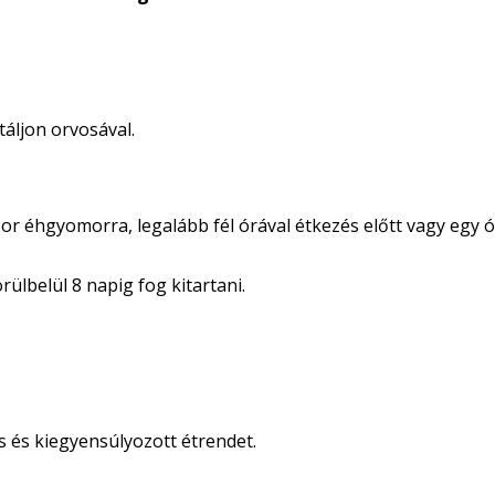
áljon orvosával.
 éhgyomorra, legalább fél órával étkezés előtt vagy egy ó
rülbelül 8 napig fog kitartani.
s és kiegyensúlyozott étrendet.