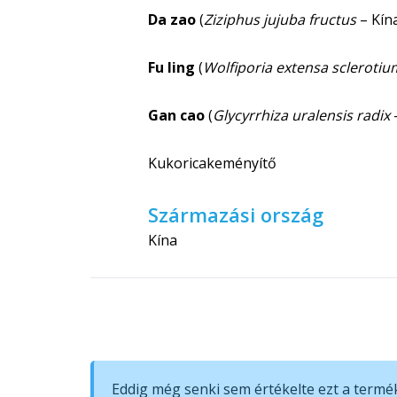
Da zao
(
Ziziphus jujuba fructus
– Kína
Fu ling
(
Wolfiporia extensa sclerotiu
Gan cao
(
Glycyrrhiza uralensis radix
Kukoricakeményítő
Származási ország
Kína
Eddig még senki sem értékelte ezt a terméke