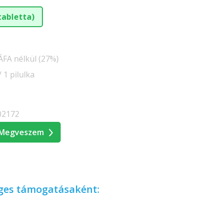
tabletta)
 ÁFA nélkül (27%)
 1 pilulka
02172
Megveszem
éges támogatásaként: