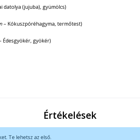
i datolya (jujuba), gyümölcs)
m
– Kókuszpóréhagyma, termőtest)
– Édesgyökér, gyökér)
Értékelések
t. Te lehetsz az első.