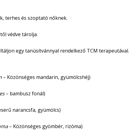
k, terhes és szoptató nőknek.
ől védve tárolja.
táljon egy tanúsítvánnyal rendelkező TCM terapeutával.
m
– Közönséges mandarin, gyümölcshéj)
es
– bambusz fonál)
serű narancsfa, gyümölcs)
zoma
– Közönséges gyömbér, rizóma)