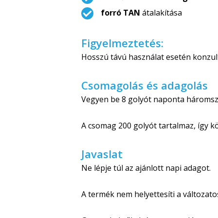
forró TAN
átalakítása
Figyelmeztetés:
Hosszú távú használat esetén konzult
Csomagolás és adagolás
Vegyen be 8 golyót naponta háromszor
A csomag 200 golyót tartalmaz, így kö
Javaslat
Ne lépje túl az ajánlott napi adagot.
A termék nem helyettesíti a változato