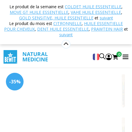
Accueil
Boutique en ligne
Nutrition et
Le produit de la semaine est
COLDET HUILE ESSENTIELLE
,
compléments alimentaires
Super-aliments
MOVE GT HUILE ESSENTIELLE
,
VAHE HUILE ESSENTIELLE
,
Semences
Graines de cumin noir
GOLD SENSITIVE, HUILE ESSENTIELLE
et
suivant
Le produit du mois est
CITRONNELLE
,
HUILE ESSENTIELLE
POUR CHEVEUX
,
DENT HUILE ESSENTIELLE
,
PRAWTEIN HAIR
et
suivant
Graines de cumin noir
BLACK CUMIN SEEDS
0
5
Voir 2 critiques
-35%