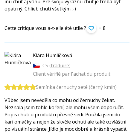
inú chuť aj vôňu. Pre svoju výraznú chuť je treba byť
opatrný. Chlieb chutí všetkým :-)
Cette critique vous a-t-elle été utile ?
+ 8
Klára Humlíčková
CS (
traduire
)
Client vérifié par l'achat du produit
Semínka černuchy seté (černý kmín)
Vůbec jsem nevěděla co mohu od černuchy čekat.
Neznala jsem tohle koření, ale mohu všem doporučit.
Popis chuti u produktu přesně sedí. Použila jsem do
kari omáčky a nejen že skvěle ochutí ale také ozvláštní
po vizuální stránce. Jídlo je moc dobré a krásně vypadá.