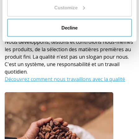
Nous contrôlons la qualité nous-mêmes
Customize
BEWIT n'est pas seulement une marque sur une
étiquette. Nous sommes un fabricant avec notre
propre développement, production, laboratoires,
Decline
entrepôts et expédition.
Nous développons, testons et contrôlons nous-mêmes
les produits, de la sélection des matières premières au
produit fini. La qualité n'est pas un slogan pour nous.
C'est un système, une responsabilité et un travail
quotidien.
Découvrez comment nous travaillons avec la qualité