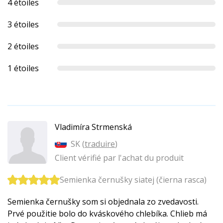
4 étoiles
3 étoiles
2 étoiles
1 étoiles
Vladimíra Strmenská
SK (
traduire
)
Client vérifié par l'achat du produit
Semienka černušky siatej (čierna rasca)
Semienka černušky som si objednala zo zvedavosti.
Prvé použitie bolo do kváskového chlebíka. Chlieb má