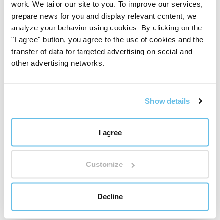
work. We tailor our site to you. To improve our services,
prepare news for you and display relevant content, we
Comino negro, o semillas de Nigella
analyze your behavior using cookies. By clicking on the
"I agree" button, you agree to the use of cookies and the
sativa
transfer of data for targeted advertising on social and
La harina de comino negro BIO se produce mediante el
other advertising networks.
molido suave de los residuos de las semillas de Nigella
sativa (
Nigella sativa
). Esta hierba anual proviene de la
región del suroeste de Asia y el Mediterráneo y durante
Show details
siglos ha tenido su lugar en la cocina tradicional y la
medicina popular.
I agree
Sus pequeñas semillas negras, también llamadas
comino negro, ya eran apreciadas por las civilizaciones
Customize
antiguas por su sabor distintivo y sus propiedades
beneficiosas para las personas. Tradicionalmente se
usaba, por ejemplo, para dolores de cabeza y
Decline
articulaciones, resfriados, hinchazón, para apoyar las
vías respiratorias y la digestión, y para problemas