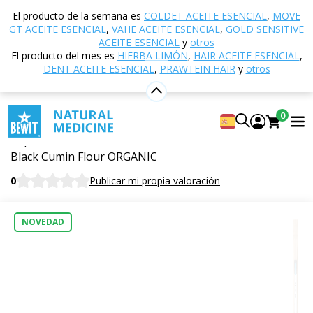
Inicio
Tienda electrónica
Nutrición y suplementos
El producto de la semana es
COLDET ACEITE ESENCIAL
,
MOVE
dietéticos
Alimentos
Harinas nutritivas
Harina
GT ACEITE ESENCIAL
,
VAHE ACEITE ESENCIAL
,
GOLD SENSITIVE
de comino negro – sin gluten, BIO
ACEITE ESENCIAL
y
otros
El producto del mes es
HIERBA LIMÓN
,
HAIR ACEITE ESENCIAL
,
DENT ACEITE ESENCIAL
,
PRAWTEIN HAIR
y
otros
Harina de comino negro – sin gluten,
0
BIO
Superalimento
Black Cumin Flour ORGANIC
0
Publicar mi propia valoración
NOVEDAD