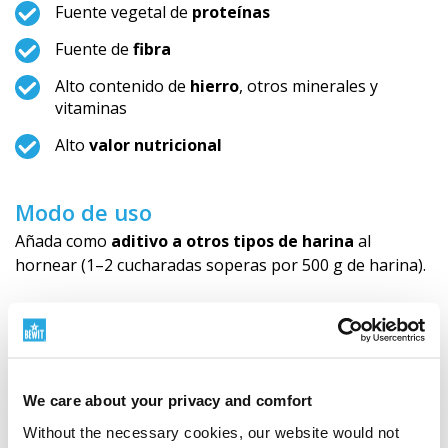
Fuente vegetal de
proteínas
Fuente de
fibra
Alto contenido de
hierro
, otros minerales y
vitaminas
Alto
valor nutricional
Modo de uso
Añada como
aditivo a otros tipos de harina
al
hornear (1–2 cucharadas soperas por 500 g de harina).
O use 1–2 cucharaditas
como condimento
en gachas,
sopas o cualquier otro plato frío o caliente favorito.
Recomendación: Debido a su sabor específico, use
en
We care about your privacy and comfort
pequeñas cantidades
. No es una alternativa a la
Without the necessary cookies, our website would not
harina clásica.