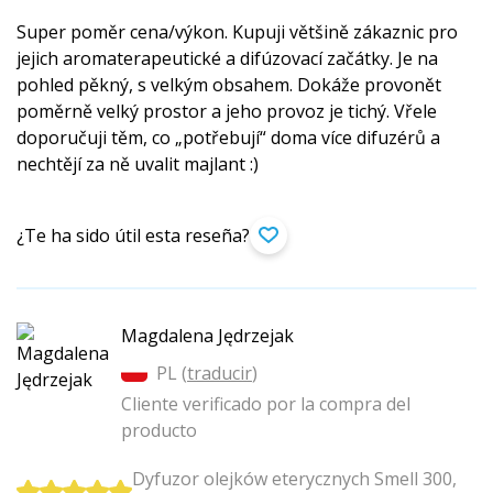
Super poměr cena/výkon. Kupuji většině zákaznic pro
jejich aromaterapeutické a difúzovací začátky. Je na
pohled pěkný, s velkým obsahem. Dokáže provonět
poměrně velký prostor a jeho provoz je tichý. Vřele
doporučuji těm, co „potřebují“ doma více difuzérů a
nechtějí za ně uvalit majlant :)
¿Te ha sido útil esta reseña?
Magdalena Jędrzejak
PL (
traducir
)
Cliente verificado por la compra del
producto
Dyfuzor olejków eterycznych Smell 300,