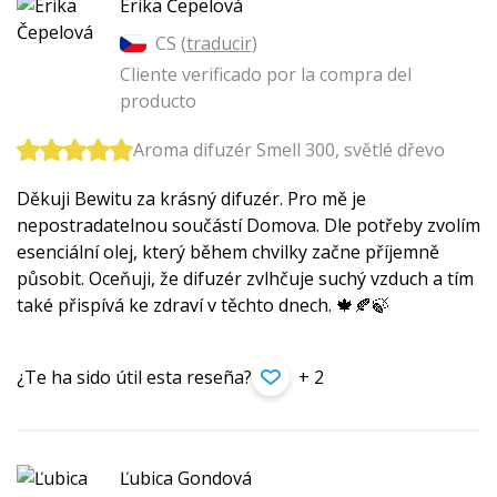
Erika Čepelová
CS (
traducir
)
Cliente verificado por la compra del
producto
Aroma difuzér Smell 300, světlé dřevo
Děkuji Bewitu za krásný difuzér. Pro mě je
nepostradatelnou součástí Domova. Dle potřeby zvolím
esenciální olej, který během chvilky začne příjemně
působit. Oceňuji, že difuzér zvlhčuje suchý vzduch a tím
také přispívá ke zdraví v těchto dnech. 🍁🍂🍃
¿Te ha sido útil esta reseña?
+ 2
Ľubica Gondová