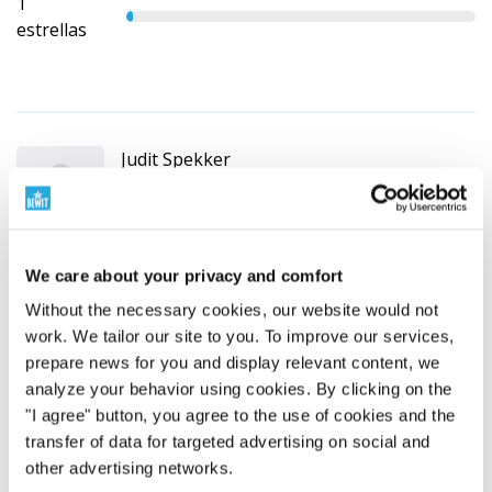
1
estrellas
Judit Spekker
HU (
traducir
)
Cliente verificado por la compra del
producto
We care about your privacy and comfort
Aromadiffúzor Smell 300, világos fa
Without the necessary cookies, our website would not
work. We tailor our site to you. To improve our services,
Ez az első aromadiffuzor amit megvasaroltam. Teljesen
prepare news for you and display relevant content, we
jól működik. Nagyon szépen világít. És nagyon jól
analyze your behavior using cookies. By clicking on the
működik jól érződik az illóolaj. Teljesen meg vagyok
"I agree" button, you agree to the use of cookies and the
elégedve.
transfer of data for targeted advertising on social and
other advertising networks.