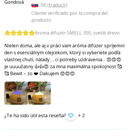
SK (
traducir
)
Cliente verificado por la compra del
producto
Aroma difuzér SMELL 300, svetlé drevo
Nielen doma, ale aj v práci vam aróma difúzer spríjemní
den s esenciálnym olejcekom, ktorý si vyberiete podľa
vlastnej chuti, nálady … ci potreby uzdravenia… 😍😍😍
je uuuužasny 👍👍😍 za mna maximálna spokojnost 🥰
🥰 Bewit – zo ❤️ Dakujem 😍😍😍
¿Te ha sido útil esta reseña?
+ 2