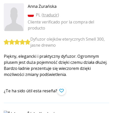
Anna Żurańska
PL (
traducir
)
Cliente verificado por la compra del
producto
Dyfuzor olejków eterycznych Smell 300,
jasne drewno
Piękny, elegancki i praktyczny dyfuzor. Ogromnym
plusem jest duża pojemność dzięki czemu działa dłużej.
Bardzo ładnie prezentuje się wieczorem dzięki
możliwości zmiany podświetlenia.
¿Te ha sido útil esta reseña?