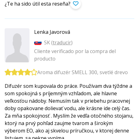
¿Te ha sido útil esta reseña?
Lenka Javorová
SK (
traducir
)
Cliente verificado por la compra del
producto
Aroma difuzér SMELL 300, svetlé drevo
Difuzér som kupovala do práce. Používam dva týždne a
som spokojná s príjemným vzhľadom, ale hlavne
veľkosťou nádoby. Nemusím tak v priebehu pracovnej
doby opakovane dolievať vodu, ale krásne ide celý čas.
Za mňa spokojnosť . Myslím že vedľa otočného stojanu,
ktorý na prvý pohľad zaujme tvarom a širokým
výberom EO, ako aj skvelou príručkou, v ktorej denne
listujem, sa pekne vyníma.