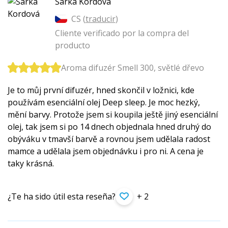
Šárka Kordová
CS (
traducir
)
Cliente verificado por la compra del
producto
Aroma difuzér Smell 300, světlé dřevo
Je to můj první difuzér, hned skončil v ložnici, kde
používám esenciální olej Deep sleep. Je moc hezký,
mění barvy. Protože jsem si koupila ještě jiný esenciální
olej, tak jsem si po 14 dnech objednala hned druhý do
obýváku v tmavší barvě a rovnou jsem udělala radost
mamce a udělala jsem objednávku i pro ni. A cena je
taky krásná.
¿Te ha sido útil esta reseña?
+ 2