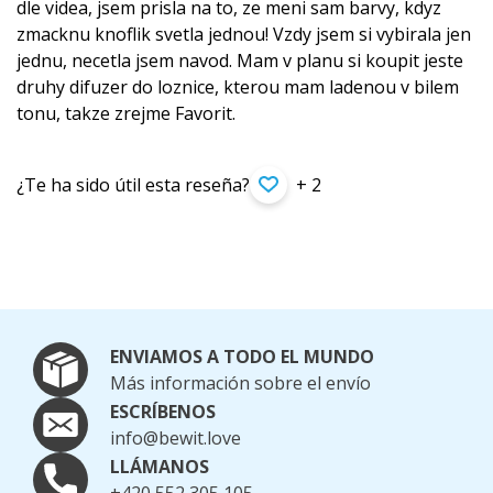
dle videa, jsem prisla na to, ze meni sam barvy, kdyz
zmacknu knoflik svetla jednou! Vzdy jsem si vybirala jen
jednu, necetla jsem navod. Mam v planu si koupit jeste
druhy difuzer do loznice, kterou mam ladenou v bilem
tonu, takze zrejme Favorit.
¿Te ha sido útil esta reseña?
+ 2
ENVIAMOS A TODO EL MUNDO
Más información sobre el envío
ESCRÍBENOS
info@bewit.love
LLÁMANOS
+420 552 305 105