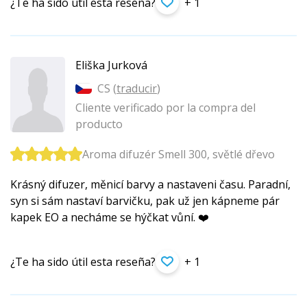
¿Te ha sido útil esta reseña?
+ 1
Eliška Jurková
CS (
traducir
)
Cliente verificado por la compra del
producto
Aroma difuzér Smell 300, světlé dřevo
Krásný difuzer, měnicí barvy a nastaveni času. Paradní,
syn si sám nastaví barvičku, pak už jen kápneme pár
kapek EO a necháme se hýčkat vůní. ❤️
¿Te ha sido útil esta reseña?
+ 1