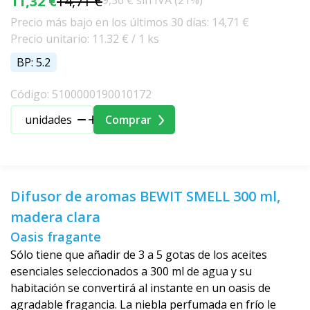
11,32 €
14,71 €
9,36 € sin IVA (21%)
Precio más bajo en los últimos 30 días: 14,71 €
Precio unitario: 11.32 € / 1 ks
BP: 5.2
Código: 5100000190010172
unidades
Comprar
Difusor de aromas BEWIT SMELL 300 ml,
madera clara
Oasis fragante
Sólo tiene que añadir de 3 a 5 gotas de los aceites
esenciales seleccionados a 300 ml de agua y su
habitación se convertirá al instante en un oasis de
agradable fragancia. La niebla perfumada en frío le