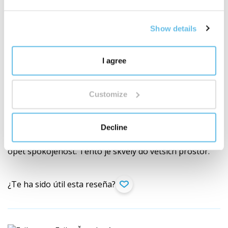
¿Te ha sido útil esta reseña?
Show details
Petra Lehká
I agree
CS (
traducir
)
Cliente verificado por la compra del
producto
Customize
Aroma difuzér Smell 300, světlé dřevo
Decline
Již několikáty difuzér, který jsme pořizovali do rodiny a
opět spokojenost. Tento je skvělý do větších prostor.
¿Te ha sido útil esta reseña?