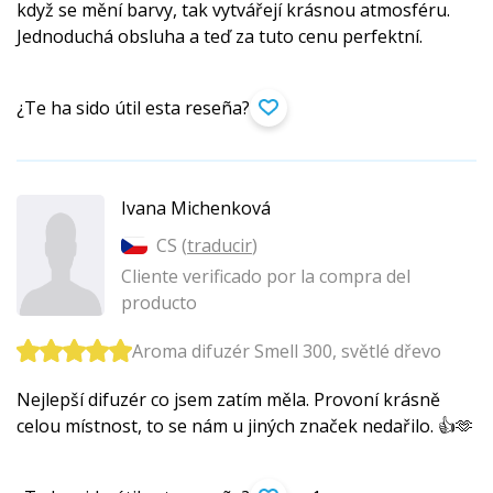
když se mění barvy, tak vytvářejí krásnou atmosféru.
Jednoduchá obsluha a teď za tuto cenu perfektní.
¿Te ha sido útil esta reseña?
Ivana Michenková
CS (
traducir
)
Cliente verificado por la compra del
producto
Aroma difuzér Smell 300, světlé dřevo
Nejlepší difuzér co jsem zatím měla. Provoní krásně
celou místnost, to se nám u jiných značek nedařilo. 👍🫶