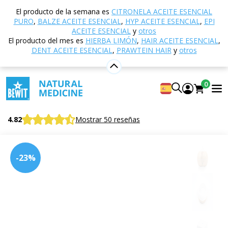
Inicio
Tienda electrónica
Aromaterapia
El producto de la semana es
CITRONELA ACEITE ESENCIAL
Difusores y difusores de aroma
Ultrasonido
PURO
,
BALZE ACEITE ESENCIAL
,
HYP ACEITE ESENCIAL
,
EPI
Difusor de aromas Olor 300, madera clara
ACEITE ESENCIAL
y
otros
El producto del mes es
HIERBA LIMÓN
,
HAIR ACEITE ESENCIAL
,
DENT ACEITE ESENCIAL
,
PRAWTEIN HAIR
y
otros
Difusor de aromas Olor 300, madera
0
clara
Difusor ultrasónico
4.82
Mostrar 50 reseñas
-23%