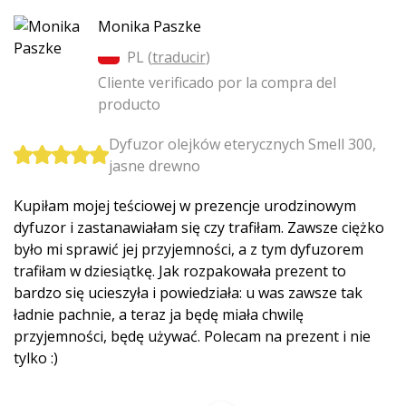
Monika Paszke
PL (
traducir
)
Cliente verificado por la compra del
producto
Dyfuzor olejków eterycznych Smell 300,
jasne drewno
Kupiłam mojej teściowej w prezencje urodzinowym
dyfuzor i zastanawiałam się czy trafiłam. Zawsze ciężko
było mi sprawić jej przyjemności, a z tym dyfuzorem
trafiłam w dziesiątkę. Jak rozpakowała prezent to
bardzo się ucieszyła i powiedziała: u was zawsze tak
ładnie pachnie, a teraz ja będę miała chwilę
przyjemności, będę używać. Polecam na prezent i nie
tylko :)