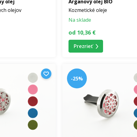
y olej
Arganový olej BIO
ych olejov
Kozmetické oleje
Na sklade
od 10,36 €
Prezrieť
-25%