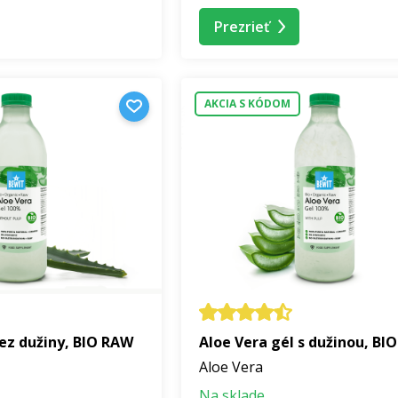
pojná vôňa zmesi
Nirvana
vám prinesie radosť a hlboký po
e vo vzťahoch. Pretože láska prechádza aj žalúdkom, dopra
Prezrieť
ešu orechov a RAW kakaových bôbov, ktorý poteší vaše chuťo
, vytvorené špeciálne pre ženy. Pretože starostlivosť o seba je
AKCIA S KÓDOM
lth Days – doprajte si máj plný starostli
alth Days prebieha
od 1. 5. do 31. 5. 2026
alebo
do vypredan
oprajte si starostlivosť, ktorú oceníte každý deň. Využite máj 
bez dužiny, BIO RAW
Aloe Vera gél s dužinou, BI
Aloe Vera
Na sklade