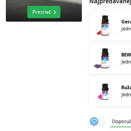
Najpredávanej
esenciálnych olejo
Prezrieť
Ger
Telo – ľahkosť 
Jedn
Doprajte svojej po
športovaní alebo d
maslom Lavender
BEW
BIO
a zmes
Insect
Jedn
pokožku po tetova
deň, vyskúšajte tie
Vlasy – sila a le
Ruža
Jedn
Slnko aj slaná vo
vďaka nimbovému, 
Hair
,
ktorú môžete
podporu rastu.
St
Doporu
pomocou zmesi su