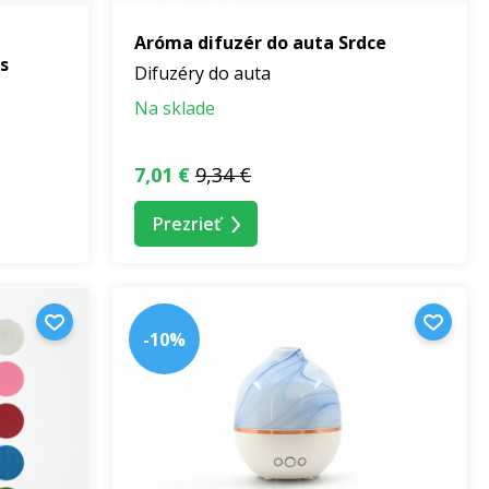
Aróma difuzér do auta Srdce
s
Difuzéry do auta
Na sklade
7,01 €
9,34 €
Prezrieť
-10%