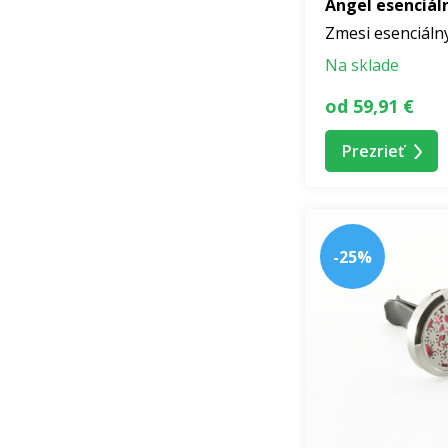
Angel esenciáln
Zmesi esenciáln
Na sklade
od 59,91 €
Prezrieť
-25%