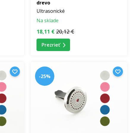
drevo
Ultrasonické
Na sklade
18,11 €
20,12 €
Prezrieť
-25%