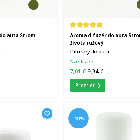
do auta Strom
Aroma difuzér do auta Str
života ružový
a
Difuzéry do auta
Na sklade
7,01 €
9,34 €
Prezrieť
-10%