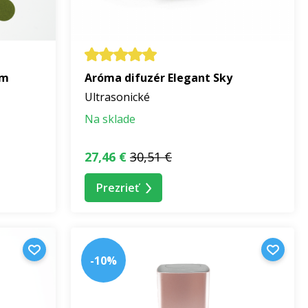
om
Aróma difuzér Elegant Sky
Ultrasonické
Na sklade
27,46 €
30,51 €
Prezrieť
-10%