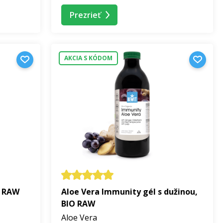
koj.
Partnership
otvorí priestor pre láskavé zdieľanie a
jte si spoločne
Bewitellu Cashew Classic BIO
, prírodný
Prezrieť
vé poháriky. V akcii nájdete tiež prírodné intímne
 ten najkrajší prejav lásky.
AKCIA S KÓDOM
vosti
ia zásob
. Vyberte si z viac ako 100 produktov BEWIT
so
pre seba, svoju krásu, vitalitu aj lásku.
O RAW
Aloe Vera Immunity gél s dužinou,
BIO RAW
Aloe Vera