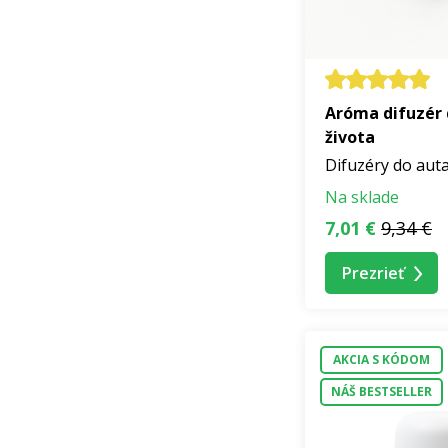
Aróma difuzér 
života
Difuzéry do aut
Na sklade
7,01 €
9,34 €
Prezrieť
AKCIA S KÓDOM
NÁŠ BESTSELLER