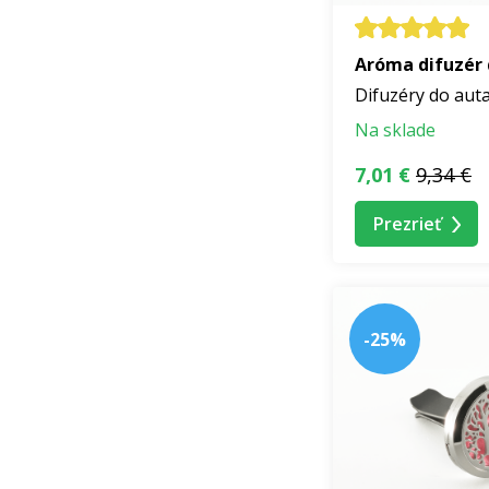
Aróma difuzér 
Difuzéry do aut
Na sklade
7,01 €
9,34 €
Prezrieť
-25%