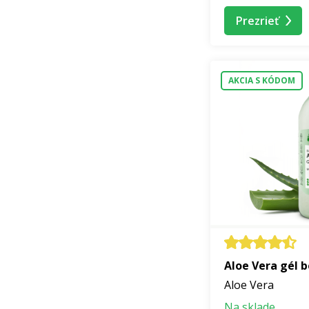
vnútornom mieri,
o
empatické načúvani
Prezrieť
orieškový krém z k
sérum
Intim Love
AKCIA S KÓDOM
Beauty & Hea
Akcia Beauty & He
zľavou až 50 %
a d
Aloe Vera gél 
Aloe Vera
Na sklade