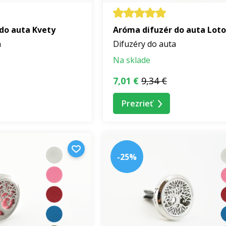
do auta Kvety
Aróma difuzér do auta Loto
a
Difuzéry do auta
Na sklade
7,01 €
9,34 €
Prezrieť
-25%