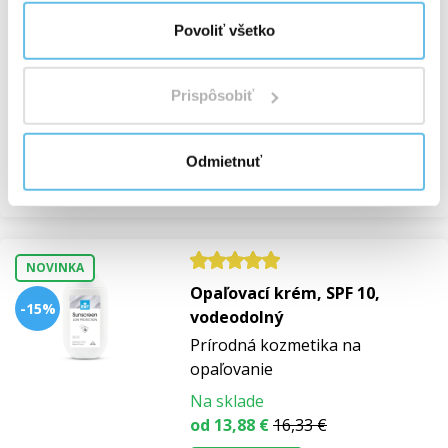
NOVINKA
Pokračovacia súprava na
Povoliť všetko
prírodné pranie
Pranie a sušenie
Prispôsobiť
Na sklade
32,12 €
Odmietnuť
Prezrieť
NOVINKA
Opaľovací krém, SPF 10,
-15%
vodeodolný
Prírodná kozmetika na
opaľovanie
Na sklade
od 13,88 €
16,33 €