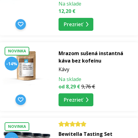
Na sklade
12,20 €
Prezrieť
NOVINKA
Mrazom sušená instantná
káva bez kofeínu
-14%
Kávy
Na sklade
od 8,29 €
9,76 €
Prezrieť
NOVINKA
Bewitella Tasting Set