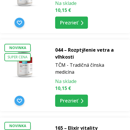
Na sklade
10,15 €
Prezrieť
NOVINKA
044 – Rozptýlenie vetra a
vlhkosti
SUPER CENA
TČM - Tradičná čínska
medicína
Na sklade
10,15 €
Prezrieť
NOVINKA
165 – Elixír vitality