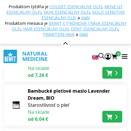
Domov
E-shop
Novinky
Produktom týždňa je
COLDET ESENCIÁLNY OLEJ
,
MOVE GT
ESENCIÁLNY OLEJ
,
VAHE ESENCIÁLNY OLEJ
,
GOLD SENSITIVE
Novinky
ESENCIÁLNY OLEJ
a
ďalší
Produktom mesiaca je
BEWIT CITRÓNOVÁ TRÁVA ESENCIÁLNY
OLEJ
,
HAIR ESENCIÁLNY OLEJ
,
DENT ESENCIÁLNY OLEJ
,
Najpredávanejšie
PRAWTEIN HAIR
a
ďalší
Bambucké pleťové maslo Quattro Rose
Renewal, BIO
0
Pleťové krémy
Na sklade
od 7,26 €
Bambucké pleťové maslo Lavender
Dream, BIO
Starostlivosť o pleť
Na sklade
od 6,04 €