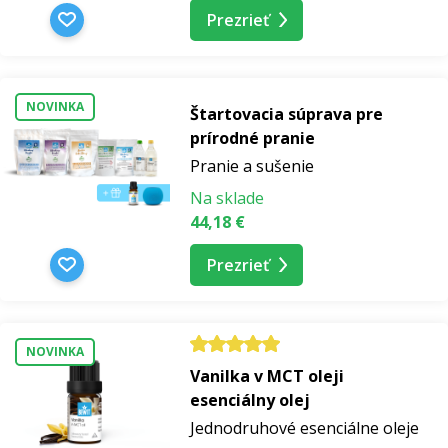
Prezrieť
NOVINKA
Štartovacia súprava pre
prírodné pranie
Pranie a sušenie
Na sklade
44,18 €
Prezrieť
NOVINKA
Vanilka v MCT oleji
esenciálny olej
Jednodruhové esenciálne oleje