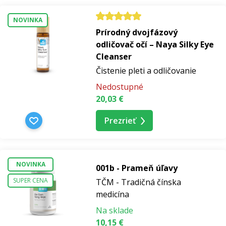
NOVINKA
Prírodný dvojfázový
odličovač očí – Naya Silky Eye
Cleanser
Čistenie pleti a odličovanie
Nedostupné
20,03 €
Prezrieť
NOVINKA
001b - Prameň úľavy
SUPER CENA
TČM - Tradičná čínska
medicína
Na sklade
10,15 €