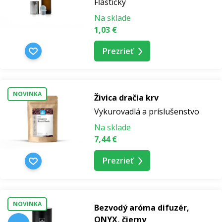
Fľaštičky
Na sklade
1,03 €
Prezrieť
NOVINKA
Živica dračia krv
Vykurovadlá a príslušenstvo
Na sklade
7,44 €
Prezrieť
NOVINKA
Bezvodý aróma difuzér,
ONYX, čierny