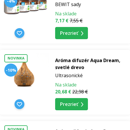
-4%
BEWIT sady
Na sklade
7,17 €
7,55 €
Prezrieť
NOVINKA
Aróma difuzér Aqua Dream,
svetlé drevo
-10%
Ultrasonické
Na sklade
20,68 €
22,98 €
Prezrieť
NOVINKA