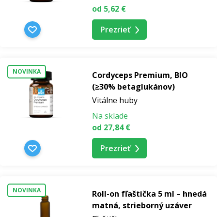
od 5,62 €
Prezrieť
NOVINKA
Cordyceps Premium, BIO
(≥30% betaglukánov)
Vitálne huby
Na sklade
od 27,84 €
Prezrieť
NOVINKA
Roll-on fľaštička 5 ml – hnedá
matná, strieborný uzáver