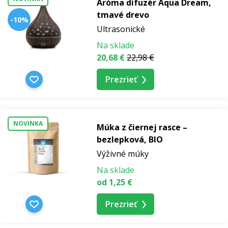
Aróma difuzér Aqua Dream,
tmavé drevo
-10%
Ultrasonické
Na sklade
20,68 €
22,98 €
Prezrieť
NOVINKA
Múka z čiernej rasce –
bezlepková, BIO
Výživné múky
Na sklade
od 1,25 €
Prezrieť