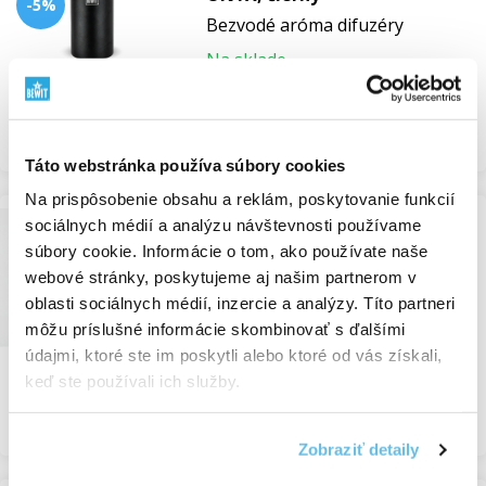
-5%
Bezvodé aróma difuzéry
Na sklade
36,28 €
38,19 €
Prezrieť
Táto webstránka používa súbory cookies
Na prispôsobenie obsahu a reklám, poskytovanie funkcií
sociálnych médií a analýzu návštevnosti používame
NOVINKA
Aróma difuzér Alveo, na
súbory cookie. Informácie o tom, ako používate naše
-10%
batérie
webové stránky, poskytujeme aj našim partnerom v
oblasti sociálnych médií, inzercie a analýzy. Títo partneri
USB
môžu príslušné informácie skombinovať s ďalšími
Na sklade
údajmi, ktoré ste im poskytli alebo ktoré od vás získali,
22,90 €
25,44 €
keď ste používali ich služby.
Prezrieť
Zobraziť detaily