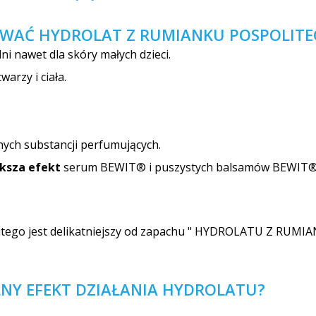
WAĆ HYDROLAT Z RUMIANKU POSPOLITE
ni nawet dla skóry małych dzieci.
arzy i ciała.
nych substancji perfumujących.
ksza efekt
serum BEWIT® i puszystych balsamów BEWIT®
litego jest delikatniejszy od zapachu " HYDROLATU Z RU
NY EFEKT DZIAŁANIA HYDROLATU?