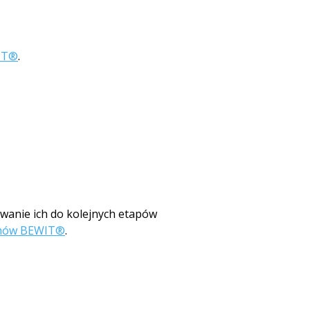
IT®
.
owanie ich do kolejnych etapów
amów BEWIT®
.