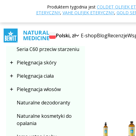
Strona główna
E
Produktem tygodnia jest
COLDET OLEJEK E
Wybierz kategorię
ETERYCZNY
,
VAHE OLEJEK ETERYCZNY
,
GOLD SEN
SUPER CENA
Hydrolaty kosmetyczne
Polski, zł
E-shop
Blog
Recenzje
Wsp
Seria C60 przeciw starzeniu
Pielęgnacja skóry
Pielęgnacja ciała
Pielęgnacja włosów
Naturalne dezodoranty
Naturalne kosmetyki do
opalania