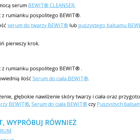
omocą serum
BEWIT® CLEANSER
.
at z rumianku pospolitego BEWIT®.
ość
serum do twarzy BEWIT®
lub
puszystego balsamu BEW
iń pierwszy krok.
at z rumianku pospolitego BEWIT® .
wiednią ilość
Serum do ciała BEWIT®
.
enie, głębokie nawilżenie skóry twarzy i ciała oraz przygot
arzy BEWIT®
,
Serum do ciała BEWIT®
czy
Puszystych bals
KT, WYPRÓBUJ RÓWNIEŻ
ERUM