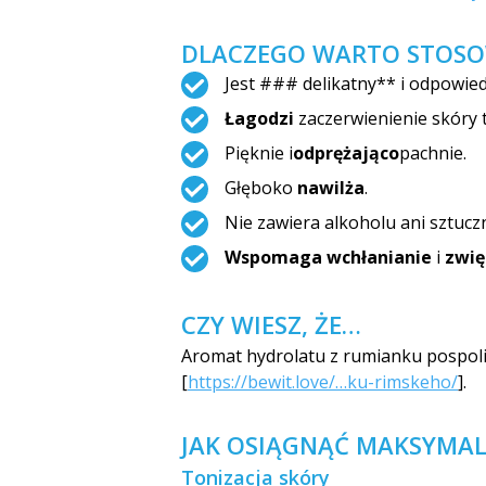
DLACZEGO WARTO STOSO
Jest ### delikatny** i odpowied
Łagodzi
zaczerwienienie skóry tw
Pięknie i
odprężająco
pachni­e.
Głęboko
nawilża
.
Nie zawiera alkoholu ani sztucz
Wspomaga wchłanianie
i
zwię
CZY WIESZ, ŻE…
Aromat hydrolatu z rumianku pospo
[
https://bewit.love/…ku-rimskeho/
].
JAK OSIĄGNĄĆ MAKSYMAL
Tonizacja skóry