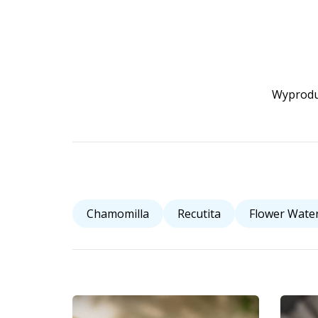
Wyproduk
Chamomilla
Recutita
Flower Wate