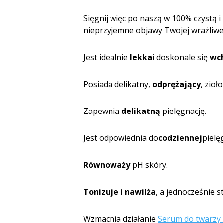
Sięgnij więc po naszą w 100% czystą 
nieprzyjemne objawy Twojej wrażliwej
Jest idealnie
lekka
i doskonale się
wch
Posiada delikatny,
odprężający
, zioł
Zapewnia
delikatną
pielęgnację.
Jest odpowiednia do
codziennej
pi­elę
Równoważy
pH skóry.
Tonizuje i nawilża
, a jednocześnie 
Wzmacnia działanie
Serum do twarz