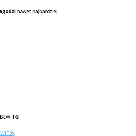
łagodzi
nawet najbardziej
h BEWIT®.
BEWIT®
.