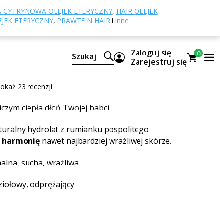
Hydrolat z rumianku pospolitego
 CYTRYNOWA OLEJEK ETERYCZNY
,
HAIR OLEJEK
EJEK ETERYCZNY
,
PRAWTEIN HAIR
i
inne
 z rumianku pospolitego
Zaloguj się
0
Szukaj
NY HYDROLAT
Zarejestruj się
momile hydrosol
okaż 23 recenzji
czym ciepła dłoń Twojej babci.
turalny hydrolat z rumianku pospolitego
i
harmonię
nawet najbardziej wrażliwej skórze.
alna, sucha, wrażliwa
 ziołowy, odprężający