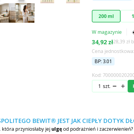
200 ml
1
W magazynie
34,92 zł
28,39 zł 
Cena jednostkowa: 
BP: 3.01
Kod: 70000002020
szt.
OLITEGO BEWIT® JEST JAK CIEPŁY DOTYK DŁ
 która przyniosłaby jej
ulgę
od podrażnień i zaczerwienień?