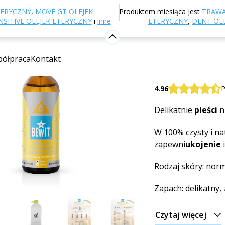
-shop
Naturalne kosmetyki
Hydrolaty kosmetyczne
TERYCZNY
,
MOVE GT OLEJEK
Produktem miesiąca jest
TRAWA
SITIVE OLEJEK ETERYCZNY
i
inne
ETERYCZNY
,
DENT OL
Hydrolat
ółpraca
Kontakt
W 100% NATURAL
BEWIT German cha
4.96
P
Delikatnie
pieści
ni
W 100% czysty i na
zapewni
ukojenie
Rodzaj skóry: norm
Zapach: delikatny,
Czytaj więcej