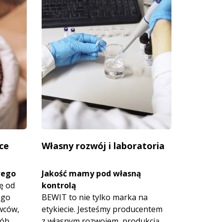
ce
Własny rozwój i laboratoria
wego
Jakość mamy pod własną
ę od
kontrolą
ego
BEWIT to nie tylko marka na
wców,
etykiecie. Jesteśmy producentem
sób
z własnym rozwojem, produkcją,