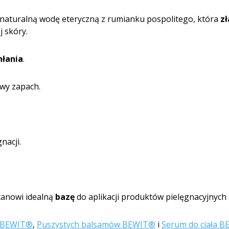
i naturalną wodę eteryczną z rumianku pospolitego, która
z
 skóry.
łania
.
owy zapach.
gnacji.
stanowi idealną
bazę
do aplikacji produktów pielęgnacyjnyc
y BEWIT®
,
Puszystych balsamów BEWIT®
i
Serum do ciała 