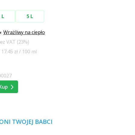
 L
5 L
☀️
Wrażliwy na ciepło
bez VAT (23%)
17.45 zł / 100 ml
00027
Kup
ONI TWOJEJ BABCI