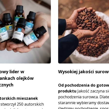
owy lider w
Wysokiej jakości surow
ankach olejków
cznych
Od pochodzenia do goto
produktu
Jakość zaczyna si
pochodzenia surowca. Dlat
torskich mieszanek
starannie wybieramy dosta
stworzył 250 autorskich
śledzimy pochodzenie, spo