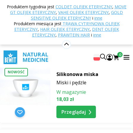
Strona główna
E-shop
Naturalne kosmetyki
Produktem tygodnia jest
COLDET OLEJEK ETERYCZNY
,
MOVE
Akcesoria kosmetyczne
Miski i pędzle
GT OLEJEK ETERYCZNY
,
VAHE OLEJEK ETERYCZNY
,
GOLD
SENSITIVE OLEJEK ETERYCZNY
i
inne
Miski i pędzle
Produktem miesiąca jest
TRAWA CYTRYNOWA OLEJEK
ETERYCZNY
,
HAIR OLEJEK ETERYCZNY
,
DENT OLEJEK
ETERYCZNY
,
PRAWTEIN HAIR
i
inne
Kolejność
0
NOWOŚĆ
Silikonowa miska
Miski i pędzle
W magazynie
18,03 zł
Przeglądaj