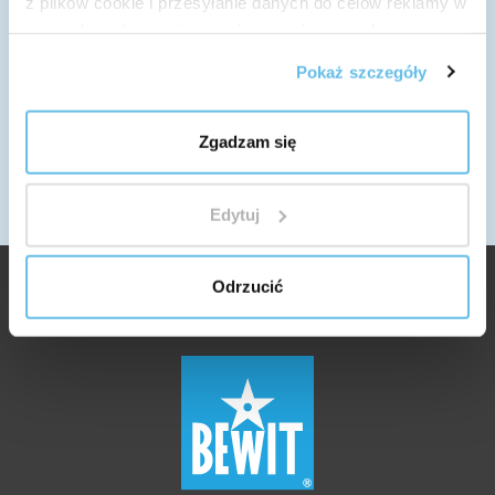
z plików cookie i przesyłanie danych do celów reklamy w
WYSYŁAMY NA CAŁY ŚWIAT
sieciach społecznościowych i innych sieciach
Więcej informacji o dostawie
reklamowych.
NAPISZ DO NAS
Pokaż szczegóły
info@bewit.pl
ZADZWOŃ DO NAS
+48 22 257 17 60
Zgadzam się
GODZINY PRACY
Poniedziałek - Piątek: 7:30 - 16:00
Edytuj
Odrzucić