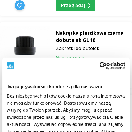
Przeglądaj
Nakrętka plastikowa czarna
do butelek GL 18
Zakrętki do butelek
W magazynie
od 1,19 zł
Przeglądaj
Twoja prywatność i komfort są dla nas ważne
Bez niezbędnych plików cookie nasza strona internetowa
nie mogłaby funkcjonować. Dostosowujemy naszą
Pipeta szklana do buteleczek
witrynę do Twoich potrzeb. Abyśmy mogli ulepszać
15 ml, długość 6,5 cm
świadczone przez nas usługi, przygotowywać dla Ciebie
aktualności i wyświetlać odpowiednie treści, analizujemy
Pipety i zakraplacze
Twoje zachowanie za pomocą plików cookie. Klikając