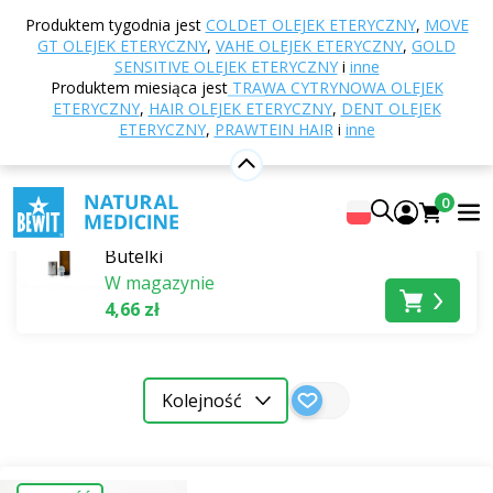
Strona główna
E-shop
Naturalne kosmetyki
Produktem tygodnia jest
COLDET OLEJEK ETERYCZNY
,
MOVE
Akcesoria kosmetyczne
Butelki i słoiki
GT OLEJEK ETERYCZNY
,
VAHE OLEJEK ETERYCZNY
,
GOLD
SENSITIVE OLEJEK ETERYCZNY
i
inne
Butelki i słoiki
Produktem miesiąca jest
TRAWA CYTRYNOWA OLEJEK
ETERYCZNY
,
HAIR OLEJEK ETERYCZNY
,
DENT OLEJEK
ETERYCZNY
,
PRAWTEIN HAIR
i
inne
Najlepiej sprzedające się
Butelka roll-on 5 ml – brązowa
0
matowa, srebrna nakrętka
Butelki
W magazynie
4,66 zł
Kolejność