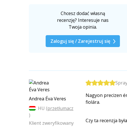
Chcesz dodać własną
recenzję? Interesuje nas
Twoja opinia.
Zaloguj się / Zarejestruj się
Spray
Nagyon precizen ér
Andrea Éva Veres
fiolára.
HU (
przetłumacz
)
Czy ta recenzja by
Klient zweryfikowany