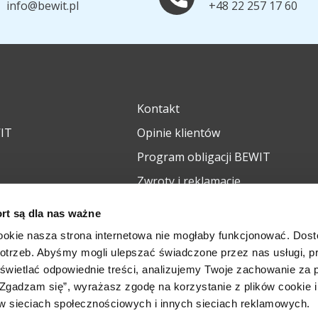
info@bewit.pl
+48 22 257 17 60
Kontakt
WIT
Opinie klientów
Program obligacji BEWIT
Zwroty i reklamacje
rt są dla nas ważne
ookie nasza strona internetowa nie mogłaby funkcjonować. Do
potrzeb. Abyśmy mogli ulepszać świadczone przez nas usługi, 
wyświetlać odpowiednie treści, analizujemy Twoje zachowanie za
 „Zgadzam się”, wyrażasz zgodę na korzystanie z plików cookie i
Ogólne warunki hand
w sieciach społecznościowych i innych sieciach reklamowych.