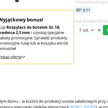
Cena jednostkowa: 4
BP: 0.11
Wyjątkowy bonus!
Kod: 60040018000
Kup
Rozpylacz do butelek GL 18,
szt.
średnica 2,5 mm
i uzyskaj specjalne
rabaty promocyjne. Sprawdź produkty
promocyjne tutaj lub w koszyku wśród
bonusów!
Pokaż ofertę
ałym domu – w kuchni do produkcji sosów sałatkowych przy 
a pomocą mieszanki olejków eterycznych
BEWIT SHOES
), w p