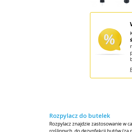
Rozpylacz do butelek
Rozpylacz znajdzie zastosowanie w c
roślinnych, do dezynfekcji butów (z