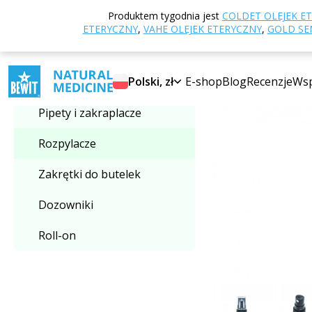
Strona główna
E
Produktem tygodnia jest
COLDET OLEJEK E
Wybierz kategorię
butelek GL 18, śre
ETERYCZNY
,
VAHE OLEJEK ETERYCZNY
,
GOLD SEN
Rozpylacze
Polski, zł
E-shop
Blog
Recenzje
Wsp
Pipety i zakraplacze
Rozpylacze
Zakrętki do butelek
Dozowniki
Roll-on