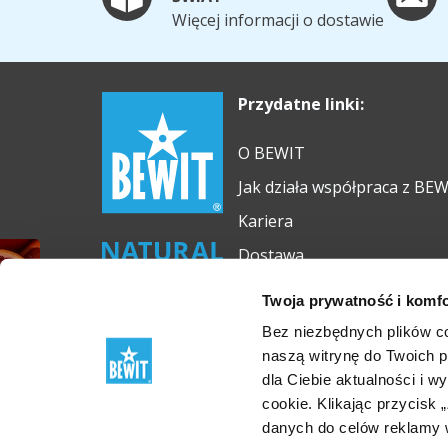
Więcej informacji o dostawie
Przydatne linki:
O BEWIT
Jak działa współpraca z BE
Kariera
Dostawa
Olejek eteryczny GRATIS
Twoja prywatność i komfo
Bez niezbędnych plików c
naszą witrynę do Twoich 
dla Ciebie aktualności i 
cookie. Klikając przycisk
© 2012-2026 BEWIT
danych do celów reklamy 