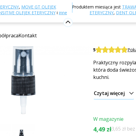
-shop
Inne produkty
Opakowania i akcesoria
Dozow
TERYCZNY
,
MOVE GT OLEJEK
Produktem miesiąca jest
TRAWA
dnica 2,5 mm
SITIVE OLEJEK ETERYCZNY
i
inne
ETERYCZNY
,
DENT OL
Rozpylacz
ółpraca
Kontakt
2,5 mm
5
Poka
Praktyczny rozpyla
która doda świeżoś
kuchni.
Czytaj więcej
W magazynie
4,49 zł
3,65 zł be