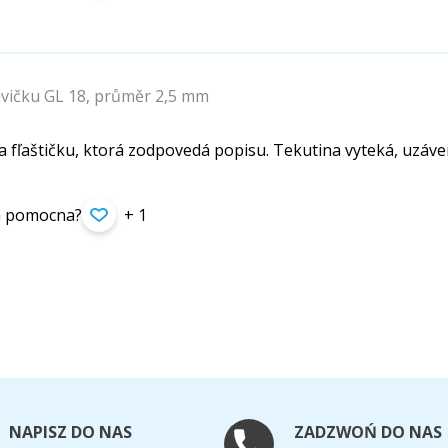
vičku GL 18, průměr 2,5 mm
 fľaštičku, ktorá zodpovedá popisu. Tekutina vyteká, uzáve
ła pomocna?
+ 1
NAPISZ DO NAS
ZADZWOŃ DO NAS