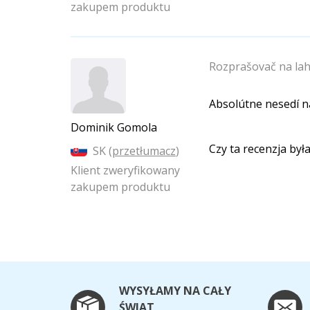
zakupem produktu
Rozprašovač na lah
Absolútne nesedí na
Dominik Gomola
Czy ta recenzja by
SK (
przetłumacz
)
Klient zweryfikowany
zakupem produktu
WYSYŁAMY NA CAŁY
ŚWIAT