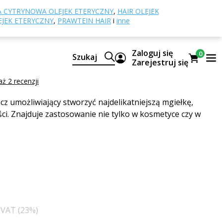
niki i zakrętki
Rozpylacze
Rozpylacz do
 CYTRYNOWA OLEJEK ETERYCZNY
,
HAIR OLEJEK
EJEK ETERYCZNY
,
PRAWTEIN HAIR
i
inne
 do butelek GL 18, średnica
Zaloguj się
0
Szukaj
Zarejestruj się
ż 2 recenzji
cz umożliwiający stworzyć najdelikatniejszą mgiełkę,
ci. Znajduje zastosowanie nie tylko w kosmetyce czy w
z VAT (23%)