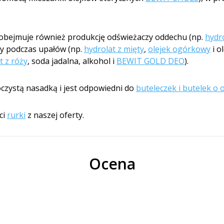
 obejmuje również produkcję odświeżaczy oddechu (np.
hydr
ry podczas upałów (np.
hydrolat z mięty
,
olejek ogórkowy
i o
t z róży
, soda jadalna, alkohol i
BEWIT GOLD DEO
).
czystą nasadką i jest odpowiedni do
buteleczek i butelek o 
ci
rurki
z naszej oferty.
Ocena