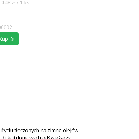
.48 zł / 1 ks
00002
Kup
użyciu tłoczonych na zimno olejów
rodukcji domowych odświeżaczy