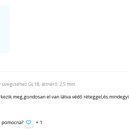
 üvegcséhez GL18, átmérő: 2,5 mm
kezik meg,gondosan el van látva védő réteggel,és mindegyi
ła pomocna?
+ 1