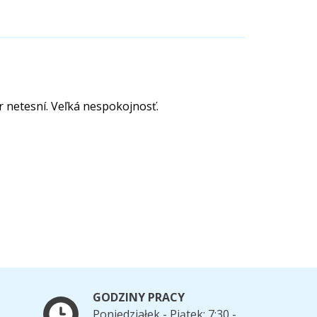
r netesní. Veľká nespokojnosť.
GODZINY PRACY
Poniedziałek - Piątek: 7:30 -