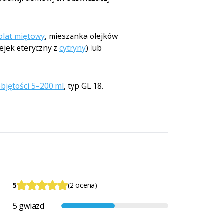
olat miętowy
, mieszanka olejków
lejek eteryczny z
cytryny
) lub
objętości 5–200 ml
, typ GL 18.
5
(2 ocena)
5 gwiazd