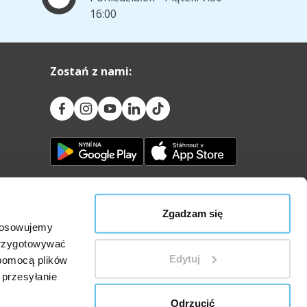
16:00
Zostań z nami:
Zgadzam się
stosowujemy
przygotowywać
Edytuj
 pomocą plików
 przesyłanie
lowe
Polityka przetwarzania danych osobowych
Odrzucić