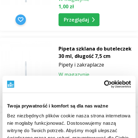
1,00 zł
Przeglądaj
Pipeta szklana do buteleczek
30 ml, długość 7,5 cm
Pipety i zakraplacze
W magazynie
1,16 zł
Przeglądaj
Twoja prywatność i komfort są dla nas ważne
Bez niezbędnych plików cookie nasza strona internetowa
nie mogłaby funkcjonować. Dostosowujemy naszą
Pipeta szklana do buteleczek
witrynę do Twoich potrzeb. Abyśmy mogli ulepszać
50 ml, długość 8,5 cm
świadczone przez nas usługi, przygotowywać dla Ciebie