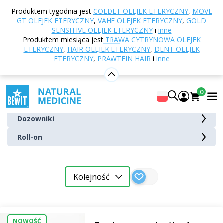
Strona główna
E-shop
Inne produkty
Produktem tygodnia jest
COLDET OLEJEK ETERYCZNY
,
MOVE
Opakowania i akcesoria
Dozowniki i zakrętki
GT OLEJEK ETERYCZNY
,
VAHE OLEJEK ETERYCZNY
,
GOLD
SENSITIVE OLEJEK ETERYCZNY
i
inne
Dozowniki i zakrętki
Produktem miesiąca jest
TRAWA CYTRYNOWA OLEJEK
ETERYCZNY
,
HAIR OLEJEK ETERYCZNY
,
DENT OLEJEK
ETERYCZNY
,
PRAWTEIN HAIR
i
inne
Pipety i zakraplacze
Rozpylacze
0
Zakrętki do butelek
Dozowniki
Roll-on
Pipety
i
Kolejność
zakraplacze
Rozpylacze
NOWOŚĆ