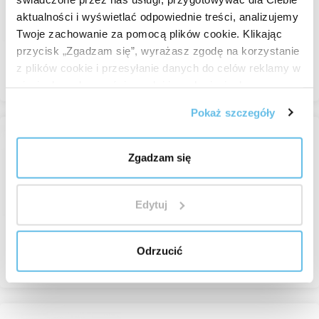
Pipety i zakraplacze
aktualności i wyświetlać odpowiednie treści, analizujemy
W magazynie
Twoje zachowanie za pomocą plików cookie. Klikając
1,16 zł
przycisk „Zgadzam się”, wyrażasz zgodę na korzystanie
z plików cookie i przesyłanie danych do celów reklamy w
Przeglądaj
sieciach społecznościowych i innych sieciach
reklamowych.
Pokaż szczegóły
Pipeta szklana do buteleczek
Zgadzam się
100 ml, długość 11 cm
Pipety i zakraplacze
Edytuj
W magazynie
1,16 zł
Odrzucić
Przeglądaj