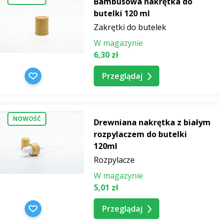
Bambusowa nakrętka do
Zakrętki
butelki 120 ml
do
Zakrętki do butelek
butelek
W magazynie
Dozowniki
6,30 zł
Roll-
Przeglądaj
on
NOWOŚĆ
Drewniana nakrętka z białym
rozpylaczem do butelki
120ml
Rozpylacze
W magazynie
5,01 zł
Przeglądaj