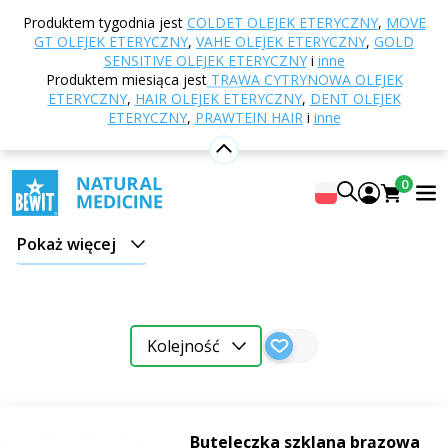
Strona główna
E-shop
Inne produkty
Produktem tygodnia jest
COLDET OLEJEK ETERYCZNY
,
MOVE
Opakowania i akcesoria
Dozowniki i zakrętki
GT OLEJEK ETERYCZNY
,
VAHE OLEJEK ETERYCZNY
,
GOLD
Pipety i zakraplacze
SENSITIVE OLEJEK ETERYCZNY
i
inne
Produktem miesiąca jest
TRAWA CYTRYNOWA OLEJEK
Pipety i zakraplacze
ETERYCZNY
,
HAIR OLEJEK ETERYCZNY
,
DENT OLEJEK
ETERYCZNY
,
PRAWTEIN HAIR
i
inne
Pipety i zakraplacze BEWIT
to niezbędne akcesoria
dla każdego, kto chce używać swoich
olejków
0
eterycznych, serum czy mieszanek
z maksymalną
precyzją i komfortem. Wykonane są z
wysokiej jakości
Pokaż więcej
szkła i trwałych materiałów
, co gwarantuje długą
żywotność i bezpieczne użytkowanie.
Dzięki przemyślanemu projektowi i precyzyjnemu
Kolejność
wykonaniu, pipety i zakraplacze BEWIT umożliwiają
łatwe dozowanie kropla po kropli
, bez marnowania
czy zanieczyszczania zawartości. Nadają się do użytku
domowego i profesjonalnego – na przykład w
Buteleczka szklana brązowa