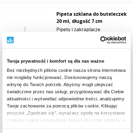
agresywnych chemikaliów. Po użyciu wyczyść pipetę i
przechowuj w suchym miejscu. Przechowywać poza
Pipeta szklana do buteleczek
zasięgiem dzieci. Podczas używania z olejkami
20 ml, długość 7 cm
eterycznymi należy dbać o prawidłowe czyszczenie, aby
Pipety i zakraplacze
uniknąć mieszania zapachów.
W magazynie
1,00 zł
Przeglądaj
Twoja prywatność i komfort są dla nas ważne
Bez niezbędnych plików cookie nasza strona internetowa
nie mogłaby funkcjonować. Dostosowujemy naszą
witrynę do Twoich potrzeb. Abyśmy mogli ulepszać
Pipeta szklana do buteleczek
świadczone przez nas usługi, przygotowywać dla Ciebie
30 ml, długość 7,5 cm
aktualności i wyświetlać odpowiednie treści, analizujemy
Pipety i zakraplacze
Twoje zachowanie za pomocą plików cookie. Klikając
W magazynie
przycisk „Zgadzam się”, wyrażasz zgodę na korzystanie
1,16 zł
z plików cookie i przesyłanie danych do celów reklamy w
sieciach społecznościowych i innych sieciach
Przeglądaj