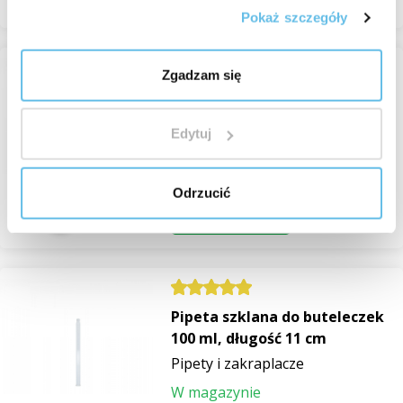
reklamowych.
Pokaż szczegóły
Zgadzam się
Pipeta szklana do buteleczek
50 ml, długość 8,5 cm
Pipety i zakraplacze
Edytuj
W magazynie
1,16 zł
Odrzucić
Przeglądaj
Pipeta szklana do buteleczek
100 ml, długość 11 cm
Pipety i zakraplacze
W magazynie