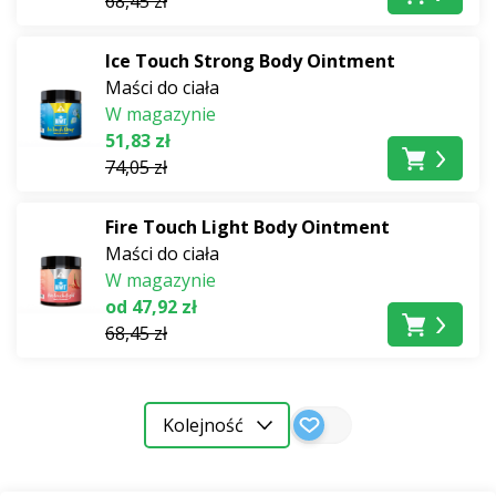
68,45 zł
Niezbędna część każdej
naturalny zestaw pierwszej
Ice Touch Strong Body Ointment
pomocy
.
Maści do ciała
W magazynie
51,83 zł
74,05 zł
Fire Touch Light Body Ointment
Maści do ciała
W magazynie
od 47,92 zł
68,45 zł
Kolejność