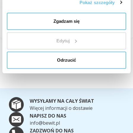
Pokaż szczegóły
W magazynie
51,83 zł
74,05 zł
Zgadzam się
Przeglądaj
Edytuj
Wyświetlono 1 do 4 z 4 rekordów
Odrzucić
WYSYŁAMY NA CAŁY ŚWIAT
Więcej informacji o dostawie
NAPISZ DO NAS
info@bewit.pl
ZADZWOŃ DO NAS