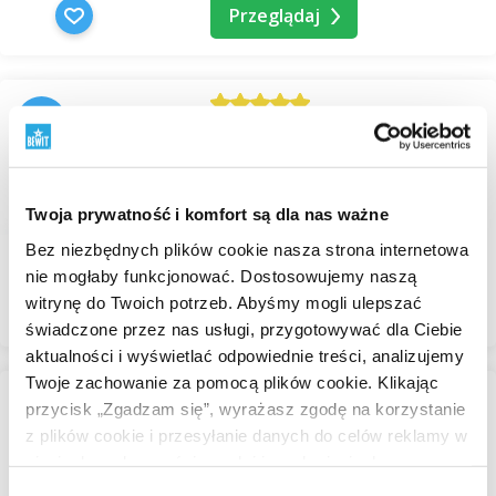
Przeglądaj
-75%
Ice Touch Light Body
Ointment
Maści do ciała
Twoja prywatność i komfort są dla nas ważne
W magazynie
Bez niezbędnych plików cookie nasza strona internetowa
17,11 zł
68,45 zł
nie mogłaby funkcjonować. Dostosowujemy naszą
witrynę do Twoich potrzeb. Abyśmy mogli ulepszać
Przeglądaj
świadczone przez nas usługi, przygotowywać dla Ciebie
aktualności i wyświetlać odpowiednie treści, analizujemy
Twoje zachowanie za pomocą plików cookie. Klikając
przycisk „Zgadzam się”, wyrażasz zgodę na korzystanie
-30%
Ice Touch Strong Body
z plików cookie i przesyłanie danych do celów reklamy w
Ointment
sieciach społecznościowych i innych sieciach
Maści do ciała
reklamowych.