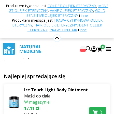
Strona główna
E-shop
Naturalne kosmetyki
Produktem tygodnia jest
COLDET OLEJEK ETERYCZNY
,
MOVE
Pielęgnacja ciała
Maści do ciała
GT OLEJEK ETERYCZNY
,
VAHE OLEJEK ETERYCZNY
,
GOLD
SENSITIVE OLEJEK ETERYCZNY
i
inne
Maści do ciała
Produktem miesiąca jest
TRAWA CYTRYNOWA OLEJEK
ETERYCZNY
,
HAIR OLEJEK ETERYCZNY
,
DENT OLEJEK
ETERYCZNY
,
PRAWTEIN HAIR
i
inne
Energetyzujące i chłodzące maści do ciała -
wszechstronni pomocnicy
0
Odkryj niezwykłe
działanie rewitalizujące
naszych w
Pokaż więcej
100% naturalnych maści, których moc tkwi w unikalnej
synergii składników aktywnych o
charakterze
rozgrzewającym
lub
chłodzącym
. Sprzyjają
Najlepiej sprzedające się
głębokiemu
odprężeniu
i
rozluźnieniu
napiętych i
sztywnych mięśni i stawów. I wiele więcej.
Ice Touch Light Body Ointment
Maści do ciała
Dzięki dopracowanej kompozycji silnie odświeżających
W magazynie
olejków eterycznych,
rozciągają nozdrza
i dodają sił
17,11 zł
nawet w stanach, gdy "nie czujesz się wyraźnie".