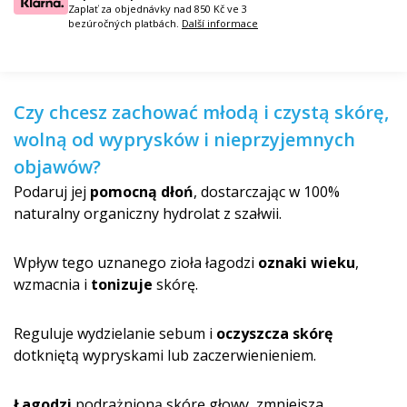
Zaplať za objednávky nad 850 Kč ve 3
bezúročných platbách.
Další informace
Czy chcesz zachować młodą i czystą skórę,
wolną od wyprysków i nieprzyjemnych
objawów?
Podaruj jej
pomocną dłoń
, dostarczając w 100%
naturalny organiczny hydrolat z szałwii.
Wpływ tego uznanego zioła łagodzi
oznaki wieku
,
wzmacnia i
tonizuje
skórę.
Reguluje wydzielanie sebum i
oczyszcza skórę
dotkniętą wypryskami lub zaczerwienieniem.
Łagodzi
podrażnioną skórę głowy, zmniejsza