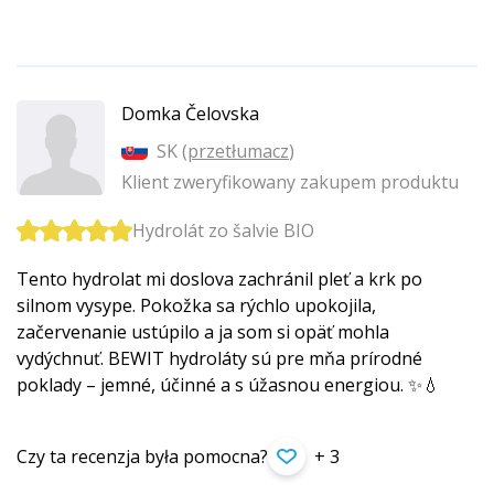
Domka Čelovska
SK (
przetłumacz
)
Klient zweryfikowany zakupem produktu
Hydrolát zo šalvie BIO
Tento hydrolat mi doslova zachránil pleť a krk po
silnom vysype. Pokožka sa rýchlo upokojila,
začervenanie ustúpilo a ja som si opäť mohla
vydýchnuť. BEWIT hydroláty sú pre mňa prírodné
poklady – jemné, účinné a s úžasnou energiou. ✨💧
Czy ta recenzja była pomocna?
+ 3