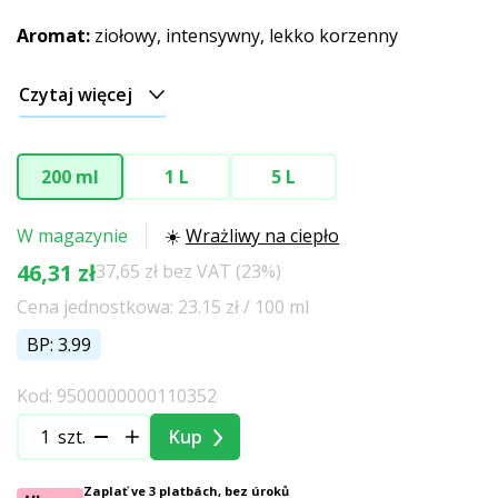
Aromat:
ziołowy, intensywny, lekko korzenny
Czytaj więcej
200 ml
1 L
5 L
W magazynie
☀️
Wrażliwy na ciepło
46,31 zł
37,65 zł bez VAT (23%)
Cena jednostkowa: 23.15 zł / 100 ml
BP: 3.99
Kod: 9500000000110352
szt.
Kup
Zaplať ve 3 platbách, bez úroků