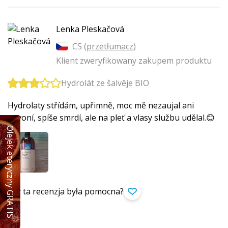
Lenka Pleskačová
CS (
przetłumacz
)
Klient zweryfikowany zakupem produktu
Hydrolát ze šalvěje BIO
Hydrolaty střídám, upřimně, moc mě nezaujal ani
nevoní, spíše smrdí, ale na pleť a vlasy službu udělal.😊
Olejek eteryczny GRATIS
Czy ta recenzja była pomocna?