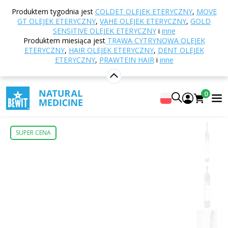
Strona główna
E-shop
Naturalne kosmetyki
Produktem tygodnia jest
COLDET OLEJEK ETERYCZNY
,
MOVE
Hydrolaty kosmetyczne
Hydrolat z szałwii BIO
GT OLEJEK ETERYCZNY
,
VAHE OLEJEK ETERYCZNY
,
GOLD
SENSITIVE OLEJEK ETERYCZNY
i
inne
Produktem miesiąca jest
TRAWA CYTRYNOWA OLEJEK
ETERYCZNY
,
HAIR OLEJEK ETERYCZNY
,
DENT OLEJEK
Hydrolat z szałwii BIO
ETERYCZNY
,
PRAWTEIN HAIR
i
inne
W 100% naturalny hydrolat
BEWIT Sage Essential Water ORGANIC
0
4
Pokaż 2 recenzji
SUPER CENA