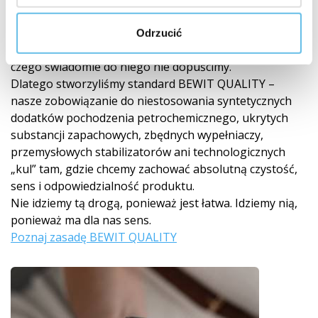
Gdy czystość znaczy wszystko
W BEWIT wierzymy, że o prawdziwej wartości produktu
Odrzucić
decyduje nie tylko to, co do niego dodamy, ale także to,
czego świadomie do niego nie dopuścimy.
Dlatego stworzyliśmy standard BEWIT QUALITY –
nasze zobowiązanie do niestosowania syntetycznych
dodatków pochodzenia petrochemicznego, ukrytych
substancji zapachowych, zbędnych wypełniaczy,
przemysłowych stabilizatorów ani technologicznych
„kul” tam, gdzie chcemy zachować absolutną czystość,
sens i odpowiedzialność produktu.
Nie idziemy tą drogą, ponieważ jest łatwa. Idziemy nią,
ponieważ ma dla nas sens.
Poznaj zasadę BEWIT QUALITY