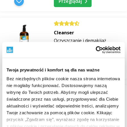
Przeglądaj
Cleanser
Oczyszczanie i demakijaż
W magazynie
od 189,91 zł
Przeglądaj
Twoja prywatność i komfort są dla nas ważne
Bez niezbędnych plików cookie nasza strona internetowa
nie mogłaby funkcjonować. Dostosowujemy naszą
witrynę do Twoich potrzeb. Abyśmy mogli ulepszać
świadczone przez nas usługi, przygotowywać dla Ciebie
Coffee King
aktualności i wyświetlać odpowiednie treści, analizujemy
Kawy
Twoje zachowanie za pomocą plików cookie. Klikając
W magazynie
przycisk „Zgadzam się”, wyrażasz zgodę na korzystanie
118,61 zł
z plików cookie i przesyłanie danych do celów reklamy w