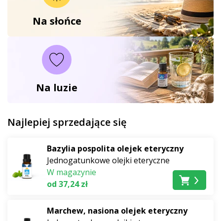
W podróży – zapewnij sobie komfort
Na słońce
także poza domem
Przygotuj się
na podróż
. Długa podróż samochodem,
piesza wycieczka, kemping nad wodą czy weekend na
działce. Niezależnie od tego, dokąd podróżujesz,
Na luzie
zawsze warto mieć pod ręką kilku niezawodnych
pomocników, którzy nie zajmą miejsca w plecaku, a
jednocześnie uprzyjemnią całą wycieczkę.
Najlepiej sprzedające się
Długie i krótkie podróże samochodem zamienią
Bazylia pospolita olejek eteryczny
dyfuzory samochodowe
w przyjemne doświadczenie.
Jednogatunkowe olejki eteryczne
Wystarczy dodać kilka kropli olejku eterycznego
W magazynie
zgodnie z aktualnym nastrojem lub potrzebą, a
od 37,24 zł
wnętrze samochodu w mgnieniu oka wypełni się
ulubionym zapachem. Pobudzający aromat wspiera
Marchew, nasiona olejek eteryczny
koncentrację podczas jazdy, natomiast kojące nuty