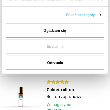
sieciach społecznościowych i innych sieciach
Przeglądaj
reklamowych.
Pokaż szczegóły
Coldet Light roll-on
Zgadzam się
Roll-on zapachowy
W magazynie
Edytuj
49,88 zł
Przeglądaj
Odrzucić
Coldet roll-on
Roll-on zapachowy
W magazynie