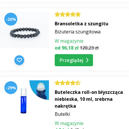
-20%
Bransoletka z szungitu
Biżuteria szungitowa
W magazynie
od 96,18 zł
120,23 zł
Przeglądaj
-29%
Buteleczka roll-on błyszcząca
niebieska, 10 ml, srebrna
nakrętka
Butelki
W magazynie