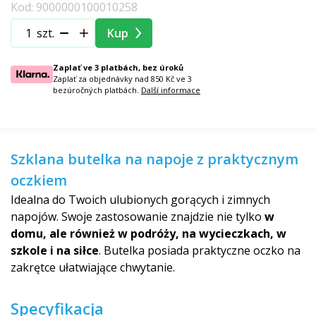
Kod: 9000000100010258
szt.
Kup
Zaplať ve 3 platbách, bez úroků
Zaplať za objednávky nad 850 Kč ve 3
bezúročných platbách.
Další informace
Szklana butelka na napoje z praktycznym
oczkiem
Idealna do Twoich ulubionych gorących i zimnych
napojów. Swoje zastosowanie znajdzie nie tylko
w
domu, ale również w podróży, na wycieczkach, w
szkole i na siłce
. Butelka posiada praktyczne oczko na
zakrętce ułatwiające chwytanie.
Specyfikacja