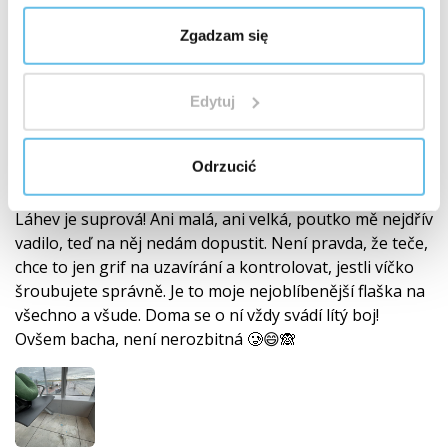
Zgadzam się
Eva Cvancarova
CS (
przetłumacz
)
Edytuj
Klient zweryfikowany zakupem produktu
Odrzucić
Láhev skleněná 0,5 l s LOGEM
Láhev je suprová! Ani malá, ani velká, poutko mě nejdřív
vadilo, teď na něj nedám dopustit. Není pravda, že teče,
chce to jen grif na uzavírání a kontrolovat, jestli víčko
šroubujete správně. Je to moje nejoblíbenější flaška na
všechno a všude. Doma se o ní vždy svádí lítý boj!
Ovšem bacha, není nerozbitná 🥲😄🙈