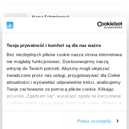
Hana Schmierová
CS (
przetłumacz
)
Klient zweryfikowany zakupem produktu
Twoja prywatność i komfort są dla nas ważne
Láhev skleněná 0,5 l s LOGEM
Bez niezbędnych plików cookie nasza strona internetowa
Objednala jsem si tuto láhev na pití a jsem velmi
nie mogłaby funkcjonować. Dostosowujemy naszą
spokojená. Na to, že je skleněná, je lehká, dobře se drží,
witrynę do Twoich potrzeb. Abyśmy mogli ulepszać
dobře se z ní pije, nosím si v ní pití do práce, rozhodně
świadczone przez nas usługi, przygotowywać dla Ciebie
lepší než ty plastové......
aktualności i wyświetlać odpowiednie treści, analizujemy
Twoje zachowanie za pomocą plików cookie. Klikając
przycisk „Zgadzam się”, wyrażasz zgodę na korzystanie
z plików cookie i przesyłanie danych do celów reklamy w
sieciach społecznościowych i innych sieciach
reklamowych.
Pokaż szczegóły
Czy ta recenzja była pomocna?
+ 3