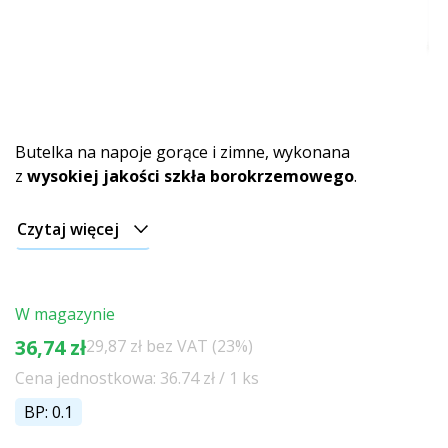
Butelka na napoje gorące i zimne, wykonana
z
wysokiej jakości szkła borokrzemowego
.
Czytaj więcej
W magazynie
36,74 zł
29,87 zł bez VAT (23%)
Cena jednostkowa: 36.74 zł / 1 ks
BP: 0.1