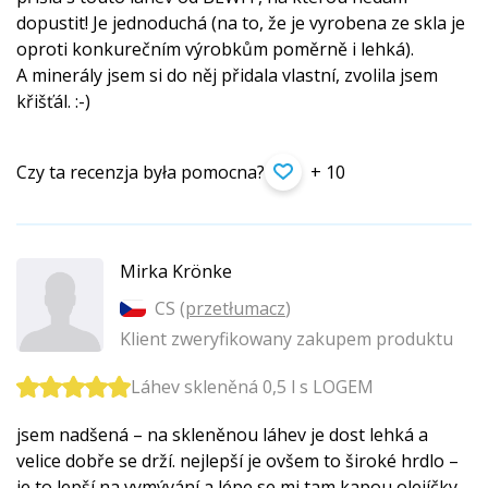
dopustit! Je jednoduchá (na to, že je vyrobena ze skla je
oproti konkurečním výrobkům poměrně i lehká).
A minerály jsem si do něj přidala vlastní, zvolila jsem
křišťál. :-)
Czy ta recenzja była pomocna?
+ 10
Mirka Krönke
CS (
przetłumacz
)
Klient zweryfikowany zakupem produktu
Láhev skleněná 0,5 l s LOGEM
jsem nadšená – na skleněnou láhev je dost lehká a
velice dobře se drží. nejlepší je ovšem to široké hrdlo –
je to lepší na vymývání a lépe se mi tam kapou olejíčky.