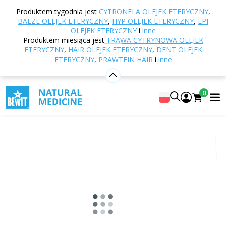
Strona główna
E-shop
Inne produkty
Produktem tygodnia jest
CYTRONELA OLEJEK ETERYCZNY
,
Opakowania i akcesoria
Inne pomoce
Butelka
BALZE OLEJEK ETERYCZNY
,
HYP OLEJEK ETERYCZNY
,
EPI
szklana 0,5 l z LOGO
OLEJEK ETERYCZNY
i
inne
Produktem miesiąca jest
TRAWA CYTRYNOWA OLEJEK
ETERYCZNY
,
HAIR OLEJEK ETERYCZNY
,
DENT OLEJEK
ETERYCZNY
,
PRAWTEIN HAIR
i
inne
Butelka szklana 0,5 l z LOGO
butelka szklana
0
5
Pokaż 5 recenzji