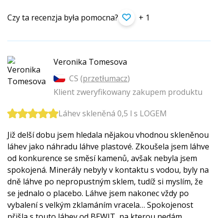
Czy ta recenzja była pomocna?
+ 1
Veronika Tomesova
CS (
przetłumacz
)
Klient zweryfikowany zakupem produktu
Láhev skleněná 0,5 l s LOGEM
Již delší dobu jsem hledala nějakou vhodnou skleněnou
láhev jako náhradu láhve plastové. Zkoušela jsem láhve
od konkurence se směsí kamenů, avšak nebyla jsem
spokojená. Minerály nebyly v kontaktu s vodou, byly na
dně láhve po nepropustným sklem, tudíž si myslím, že
se jednalo o placebo. Láhve jsem nakonec vždy po
vybalení s velkým zklamáním vracela… Spokojenost
přišla s touto láhev od BEWIT, na kterou nedám