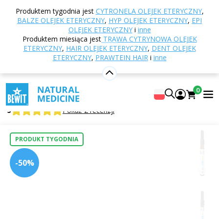
Strona główna
E-shop
Aromaterapia
Olejki
Produktem tygodnia jest
CYTRONELA OLEJEK ETERYCZNY
,
eteryczne
Mieszanki olejków eterycznych
Balze
BALZE OLEJEK ETERYCZNY
,
HYP OLEJEK ETERYCZNY
,
EPI
olejek eteryczny
OLEJEK ETERYCZNY
i
inne
Produktem miesiąca jest
TRAWA CYTRYNOWA OLEJEK
ETERYCZNY
,
HAIR OLEJEK ETERYCZNY
,
DENT OLEJEK
ETERYCZNY
,
PRAWTEIN HAIR
i
inne
Balze olejek eteryczny
100% czysta i naturalna mieszanka olejków eterycznych
0
CTEO®
5
Pokaż 2 recenzji
PRODUKT TYGODNIA
-50%
Odpowiednie
do