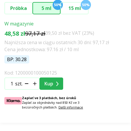
50%
50%
Próbka
5 ml
15 ml
W magazynie
48,58 zł
97,17 zł
39,50 zł bez VAT (23%)
Najniższa cena w ciągu ostatnich 30 dni: 97,17 zł
Cena jednostkowa: 97.16 zł / 10 ml
BP: 30.28
Kod: 1200000100050125
szt.
Kup
Zaplať ve 3 platbách, bez úroků
Zaplať za objednávky nad 850 Kč ve 3
bezúročných platbách.
Další informace