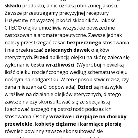
składu
produktu, a nie oznaką obniżonej jakości.
Zawsze przestrzegamy precyzyjnej receptury
i używamy najwyższej jakości składników. Jakość
CTEO® olejku umożliwia wszystkie powszechne
zastosowania aromaterapeutyczne. Zawsze jednak
należy przestrzegać zasad
bezpiecznego
stosowania
i nie przekraczać
zalecanych dawek
olejków
eterycznych.
Przed
aplikacją olejku na skórę zaleca się
wykonanie
testu wrażliwości
. (Wypróbuj niewielką
ilość olejku rozcieńczonego według schematu w oleju
nośnym na nadgarstku. W ten sposób stwierdzisz, czy
dana mieszanka Ci odpowiada).
Dzieci
są niezwykle
wrażliwe na działanie olejków eterycznych, dlatego
zawsze należy skonsultować się ze specjalistą
i zachować szczególną ostrożność podczas ich
stosowania. Osoby
wrażliwe
i
cierpiące na choroby
przewlekłe, kobiety ciężarne i karmiące piersią
również powinny zawsze skonsultować się