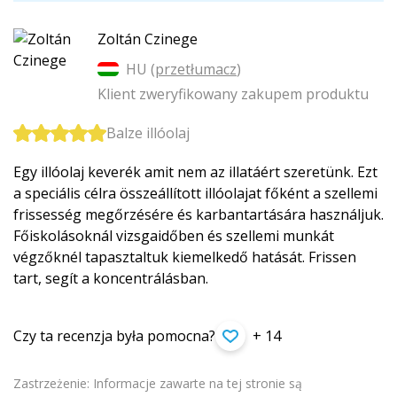
Zoltán Czinege
HU (
przetłumacz
)
Klient zweryfikowany zakupem produktu
Balze illóolaj
Egy illóolaj keverék amit nem az illatáért szeretünk. Ezt
a speciális célra összeállított illóolajat főként a szellemi
frissesség megőrzésére és karbantartására használjuk.
Főiskolásoknál vizsgaidőben és szellemi munkát
végzőknél tapasztaltuk kiemelkedő hatását. Frissen
tart, segít a koncentrálásban.
Czy ta recenzja była pomocna?
+ 14
Zastrzeżenie: Informacje zawarte na tej stronie są