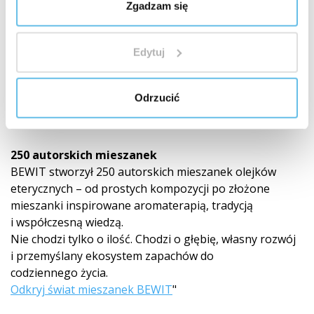
Zgadzam się
Edytuj
Światowy lider w mieszankach olejków
Odrzucić
eterycznych
250 autorskich mieszanek
BEWIT stworzył 250 autorskich mieszanek olejków
eterycznych – od prostych kompozycji po złożone
mieszanki inspirowane aromaterapią, tradycją
i współczesną wiedzą.
Nie chodzi tylko o ilość. Chodzi o głębię, własny rozwój
i przemyślany ekosystem zapachów do
codziennego życia.
Odkryj świat mieszanek BEWIT
"