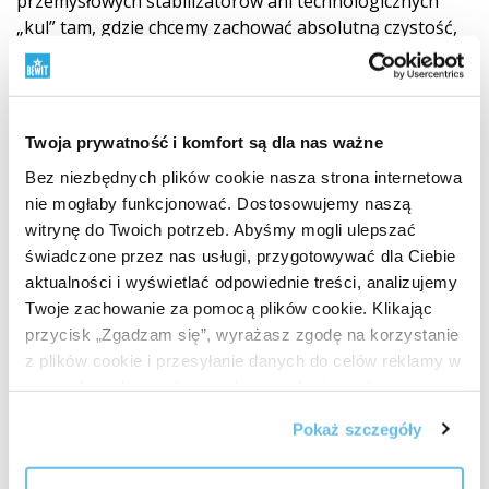
przemysłowych stabilizatorów ani technologicznych
„kul” tam, gdzie chcemy zachować absolutną czystość,
sens i odpowiedzialność produktu.
Nie idziemy tą drogą, ponieważ jest łatwa. Idziemy nią,
ponieważ ma dla nas sens.
Poznaj zasadę BEWIT QUALITY
Twoja prywatność i komfort są dla nas ważne
Bez niezbędnych plików cookie nasza strona internetowa
nie mogłaby funkcjonować. Dostosowujemy naszą
witrynę do Twoich potrzeb. Abyśmy mogli ulepszać
świadczone przez nas usługi, przygotowywać dla Ciebie
aktualności i wyświetlać odpowiednie treści, analizujemy
Twoje zachowanie za pomocą plików cookie. Klikając
przycisk „Zgadzam się”, wyrażasz zgodę na korzystanie
z plików cookie i przesyłanie danych do celów reklamy w
sieciach społecznościowych i innych sieciach
reklamowych.
Pokaż szczegóły