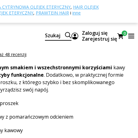
Coffee King
 CYTRYNOWA OLEJEK ETERYCZNY
,
HAIR OLEJEK
EJEK ETERYCZNY
,
PRAWTEIN HAIR
i
inne
ng
Zaloguj się
0
Szukaj
Zarejestruj się
g
ż 48 recenzji
nym smakiem i wszechstronnymi korzyściami
kawy
zyby funkcjonalne
. Dodatkowo, w praktycznej formie
roszku, z którego szybko i bez skomplikowanego
yrządzisz swój napój.
proszek
wy z pomarańczowym odcieniem
ny kawowy