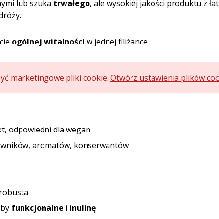
nymi lub szuka
trwałego
, ale wysokiej jakości produktu z ł
dróży.
cie
ogólnej witalności
w jednej filiżance.
zyć marketingowe pliki cookie.
Otwórz ustawienia plików co
t, odpowiedni dla wegan
arwników, aromatów, konserwantów
robusta
yby
funkcjonalne
i
inulinę