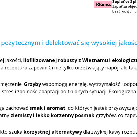
Zaplať ve 3 p
Zaplať za obje
bezúročných p
 pożytecznym i delektować się wysokiej jakoś
j jakości,
liofilizowanej robusty z Wietnamu i ekologic
lna receptura zapewni Ci nie tylko orzeźwiający napój, ale ta
zmęczenie.
Grzyby
wspomogą energię, wytrzymałość i odpor
stres i zdolność adaptacji do trudnych sytuacji. Ekologiczn
ga zachować
smak i aromat
, do których jesteś przyzwycz
katny
ziemisty i lekko korzenny posmak
grzybów, co zape
 kto szuka
korzystnej alternatywy
dla zwykłej kawy rozpusz