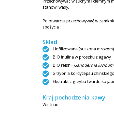
Przechowywać w suchym i ciemnym mie
stanowi wady.
Po otwarciu przechowywać w zamknię
spożycia.
Skład
Liofilizowana (suszona mrozem
BIO inulina w proszku z agawy
BIO reishi (
Ganoderma lucidum
Grzybnia kordycepsu chińskiego
Ekstrakt z grzyba twardnika japo
Kraj pochodzenia kawy
Wietnam