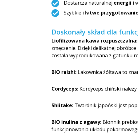
Dostarcza naturalnej
energii
i 
Szybkie i
łatwe przygotowani
Doskonały skład dla funk
Liofilizowana kawa rozpuszczalna:
zmęczenie. Dzięki delikatnej obróbce 
została wyprodukowana z gatunku ro
BIO reishi:
Lakownica żółtawa to znan
Cordyceps:
Kordyceps chiński należy
Shiitake:
Twardnik japoński jest popul
BIO inulina z agawy:
Błonnik prebiot
funkcjonowania układu pokarmoweg