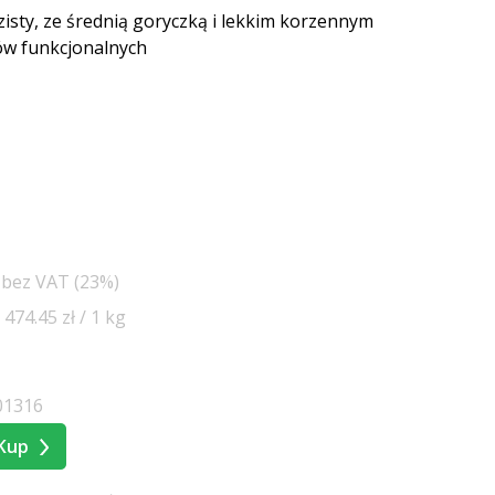
zisty, ze średnią goryczką i lekkim korzennym
w funkcjonalnych
ł bez VAT (23%)
474.45 zł / 1 kg
01316
Kup