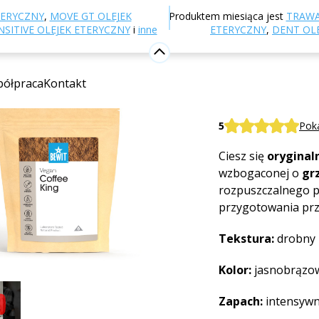
-shop
Odżywianie i suplementy diety
Kawy
Kawy
TERYCZNY
,
MOVE GT OLEJEK
Produktem miesiąca jest
TRAWA
SITIVE OLEJEK ETERYCZNY
i
inne
ETERYCZNY
,
DENT OL
Coffee Ki
ółpraca
Kontakt
Superfood
BEWIT Coffee Kin
5
Poka
Ciesz się
oryginal
wzbogaconej o
gr
rozpuszczalnego p
przygotowania prz
Tekstura:
drobny 
Kolor:
jasnobrązo
Zapach:
intensyw