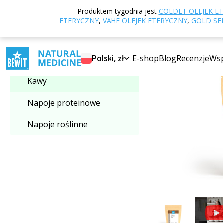
Strona główna
E
Produktem tygodnia jest
COLDET OLEJEK E
Wybierz kategorię
ETERYCZNY
,
VAHE OLEJEK ETERYCZNY
,
GOLD SEN
Kawy
Polski, zł
E-shop
Blog
Recenzje
Wsp
Kawy
Napoje proteinowe
Napoje roślinne