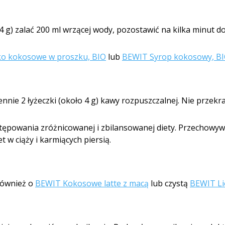
4 g) zalać 200 ml wrzącej wody, pozostawić na kilka minut d
o kokosowe w proszku, BIO
lub
BEWIT Syrop kokosowy, B
nnie 2 łyżeczki (około 4 g) kawy rozpuszczalnej. Nie przekra
tępowania zróżnicowanej i zbilansowanej diety. Przechowywa
t w ciąży i karmiących piersią.
również o
BEWIT Kokosowe latte z macą
lub czystą
BEWIT Li
e