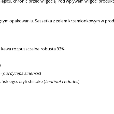
jscu, chronić przed wilgocią. Pod wpływem wilgoci produkt
tym opakowaniu. Saszetka z żelem krzemionkowym w produk
) kawa rozpuszczalna robusta 93%
)
 (
Cordyceps sinensis
)
ńskiego, czyli shiitake (
Lentinula edodes
)