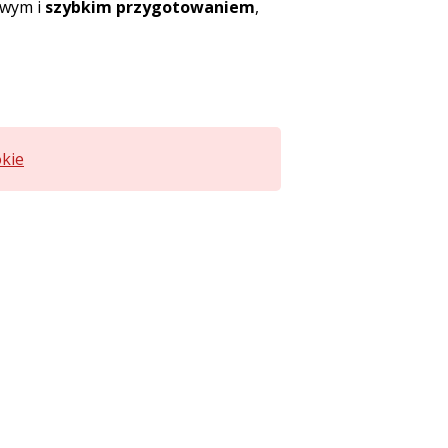
atwym i
szybkim przygotowaniem
,
okie