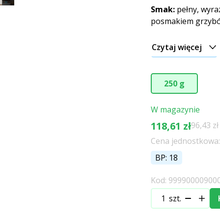
Smak:
pełny, wyra
posmakiem grzybó
Czytaj więcej
250 g
W magazynie
118,61 zł
96,43 z
Cena jednostkowa: 
BP: 18
Kod: 99990000900
szt.