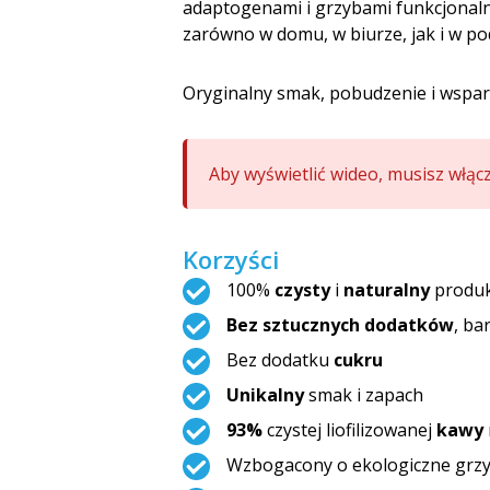
adaptogenami i grzybami funkcjonal
zarówno w domu, w biurze, jak i w po
Oryginalny smak, pobudzenie i wspar
Aby wyświetlić wideo, musisz włąc
Korzyści
100%
czysty
i
naturalny
produk
Bez sztucznych dodatków
, b
Bez dodatku
cukru
Unikalny
smak i zapach
93%
czystej liofilizowanej
kawy
Wzbogacony o ekologiczne grz