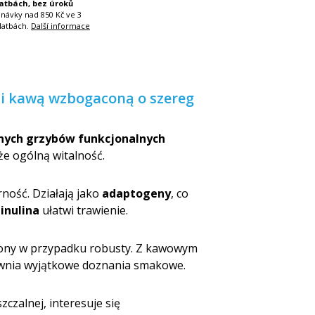
latbách, bez úroků
dnávky nad 850 Kč ve 3
latbách.
Další informace
ci kawą wzbogaconą o szereg
znych grzybów funkcjonalnych
kże ogólną witalność.
ność. Działają jako
adaptogeny
, co
a
inulina
ułatwi trawienie.
ajony w przypadku robusty. Z kawowym
wnia wyjątkowe doznania smakowe.
czalnej, interesuje się