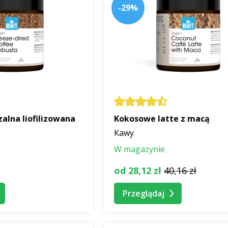
-29%
alna liofilizowana
Kokosowe latte z macą
Kawy
W magazynie
od 28,12 zł
40,16 zł
Przeglądaj