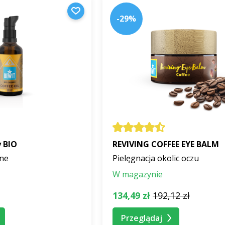
-29%
 BIO
REVIVING COFFEE EYE BALM
zne
Pielęgnacja okolic oczu
W magazynie
134,49 zł
192,12 zł
Przeglądaj