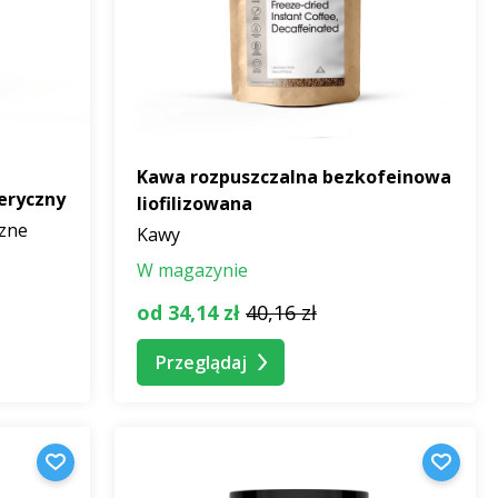
Kawa rozpuszczalna bezkofeinowa
eryczny
liofilizowana
czne
Kawy
W magazynie
od 34,14 zł
40,16 zł
Przeglądaj