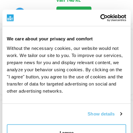
van 146 Kč
Bekijken
We care about your privacy and comfort
Geranium Bourbon
Without the necessary cookies, our website would not
Enkelvoudige essentiële oliën
work. We tailor our site to you. To improve our services,
prepare news for you and display relevant content, we
Op voorraad
analyze your behavior using cookies. By clicking on the
van 243 Kč
"I agree" button, you agree to the use of cookies and the
Bekijken
transfer of data for targeted advertising on social and
other advertising networks.
Show details
Geur
Enkelvoudige essentiële oliën
I agree