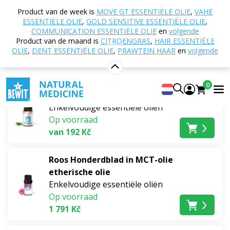
Home
E-shop
Aromatherapie
Etherische oliën
Product van de week is
MOVE GT ESSENTIËLE OLIE
,
VAHE
Enkelvoudige essentiële oliën
Floraal
ESSENTIËLE OLIE
,
GOLD SENSITIVE ESSENTIËLE OLIE
,
COMMUNICATION ESSENTIËLE OLIE
en
volgende
Floraal
Product van de maand is
CITROENGRAS
,
HAIR ESSENTIËLE
OLIE
,
DENT ESSENTIËLE OLIE
,
PRAWTEIN HAAR
en
volgende
Bestsellers
0
Palmarosa
Enkelvoudige essentiële oliën
Op voorraad
van 192 Kč
Roos Honderdblad in MCT-olie
etherische olie
Enkelvoudige essentiële oliën
Op voorraad
1 791 Kč