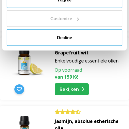
Op voorraad
van 136 Kč
Customize
Bekijken
Decline
Grapefruit wit
Enkelvoudige essentiële oliën
Op voorraad
van 159 Kč
Bekijken
Jasmijn, absolue etherische
olie