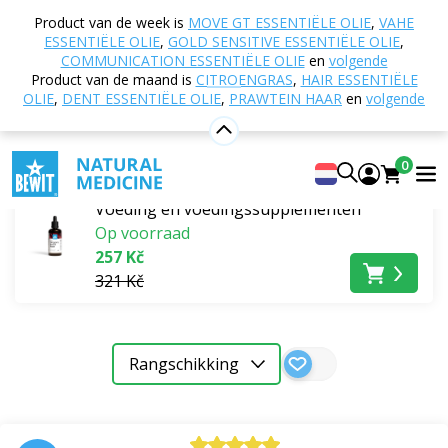
Home
E-shop
Voeding en voedingssupplementen
Product van de week is
MOVE GT ESSENTIËLE OLIE
,
VAHE
Voedingssupplementen
Drakenbloed
ESSENTIËLE OLIE
,
GOLD SENSITIVE ESSENTIËLE OLIE
,
COMMUNICATION ESSENTIËLE OLIE
en
volgende
Drakenbloed
Product van de maand is
CITROENGRAS
,
HAIR ESSENTIËLE
OLIE
,
DENT ESSENTIËLE OLIE
,
PRAWTEIN HAAR
en
volgende
Bestsellers
0
Drakenbloed, druppels RAW
Voeding en voedingssupplementen
Op voorraad
257 Kč
321 Kč
Rangschikking