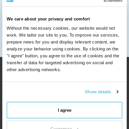
Meer informatie over verzendopties
SCHRIJF ONS
info@bewit.love
We care about your privacy and comfort
BEL ONS
Without the necessary cookies, our website would not
+420 552 305 105
work. We tailor our site to you. To improve our services,
WERKTIJDEN
prepare news for you and display relevant content, we
Maandag t/m vrijdag: 7:30 - 15:00
analyze your behavior using cookies. By clicking on the
"I agree" button, you agree to the use of cookies and the
transfer of data for targeted advertising on social and
other advertising networks.
Show details
I agree
Customize