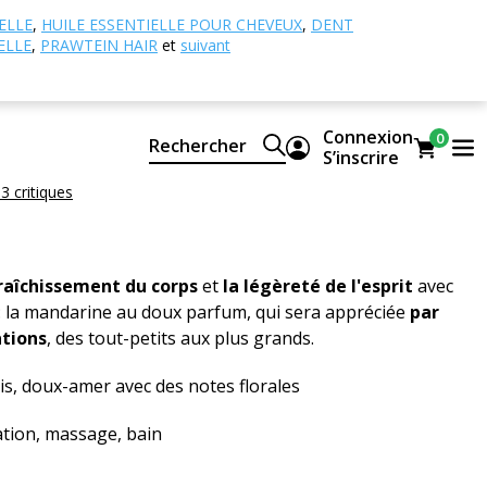
 essentielles simples
Jaune mandarine
ELLE
,
HUILE ESSENTIELLE POUR CHEVEUX
,
DENT
ELLE
,
PRAWTEIN HAIR
et
suivant
ndarine
CTEO® 100% pure et naturelle
Connexion
0
Rechercher
ellow
S’inscrire
 3 critiques
fraîchissement du corps
et
la légèreté de l'esprit
avec
: la mandarine au doux parfum, qui sera appréciée
par
ations
, des tout-petits aux plus grands.
s, doux-amer avec des notes florales
ation, massage, bain