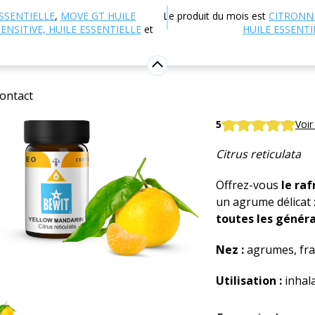
 en ligne
Aromathérapie
Huiles essentielles
Huiles
SSENTIELLE
,
MOVE GT HUILE
Le produit du mois est
CITRONN
ENSITIVE, HUILE ESSENTIELLE
et
HUILE ESSENTI
Jaune ma
Huile essentielle 
ontact
BEWIT Mandarin Y
5
Voir
Citrus reticulata
Offrez-vous
le ra
un agrume délicat 
toutes les génér
Nez :
agrumes, frai
Utilisation :
inhal