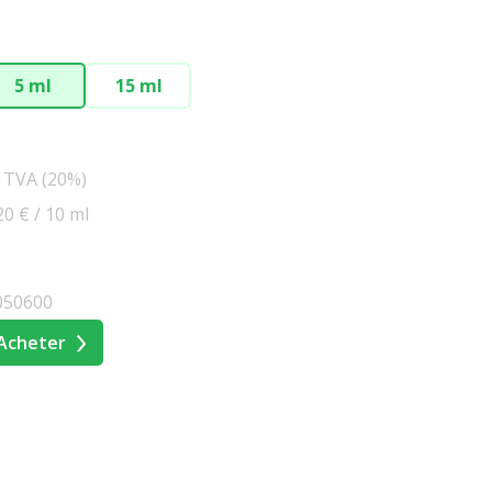
5 ml
15 ml
s TVA (20%)
20 € / 10 ml
050600
Acheter