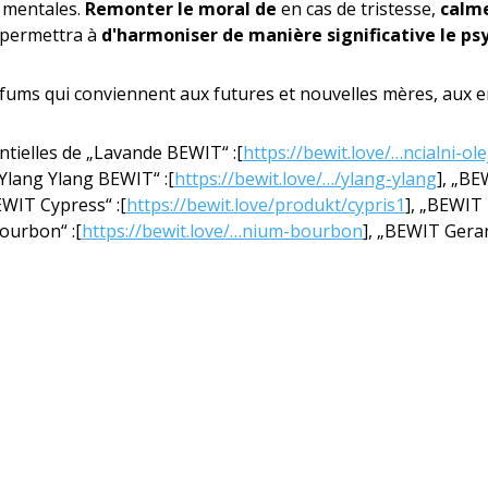
 mentales.
Remonter le moral de
en cas de tristesse,
calm
l permettra à
d'harmoniser de manière significative le p
 parfums qui conviennent aux futures et nouvelles mères, aux
entielles de „Lavande BEWIT“ :[
https://bewit.love/…ncialni-ole
„Ylang Ylang BEWIT“ :[
https://bewit.love/…/ylang-ylang
], „BE
EWIT Cypress“ :[
https://bewit.love/produkt/cypris1
], „BEWIT
ourbon“ :[
https://bewit.love/…nium-bourbon
], „BEWIT Gera