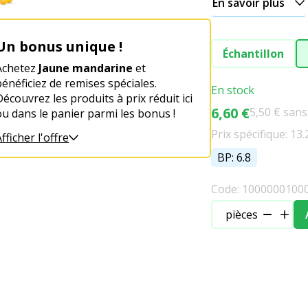
En savoir plus
Un bonus unique !
Échantillon
Achetez
Jaune mandarine
et
bénéficiez de remises spéciales.
En stock
Découvrez les produits à prix réduit ici
6,60 €
5,50 € san
ou dans le panier parmi les bonus !
Prix spécifique: 13.
fficher l'offre
BP: 6.8
Code: 1000000100
pièces