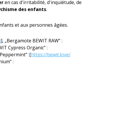
er
en cas d'irritabilité, d'inquiétude, de
sychisme des enfants
.
 enfants et aux personnes âgées.
j
], „Bergamote BEWIT RAW“ :
WIT Cypress Organic“ :
 Peppermint“ :[
https://bewit.love/
nium“ :