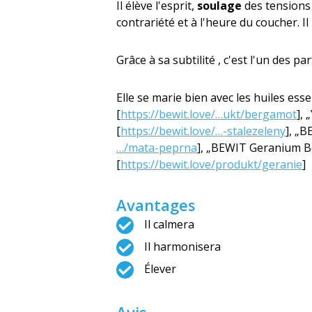
Il élève l'esprit,
soulage
des tensions
contrariété et à l'heure du coucher. I
Grâce à sa subtilité , c'est l'un des
Elle se marie bien avec les huiles ess
[
https://bewit.love/…ukt/bergamot
], 
[
https://bewit.love/…-stalezeleny
], „B
…/mata-peprna
], „BEWIT Geranium B
[
https://bewit.love/produkt/geranie
]
Avantages
Il calmera
Il harmonisera
Élever