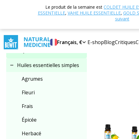
Accueil
Boutique
Le produit de la semaine est
COLDET HUILE E
Sélectionner une
ESSENTIELLE
,
VAHE HUILE ESSENTIELLE
,
GOLD S
catégorie
suivant
Français, €
E-shop
Blog
Critiques
C
Huiles essentielles
simples
Huiles essentielles simples
Agrumes
Fleuri
Frais
Épicée
Herbacé