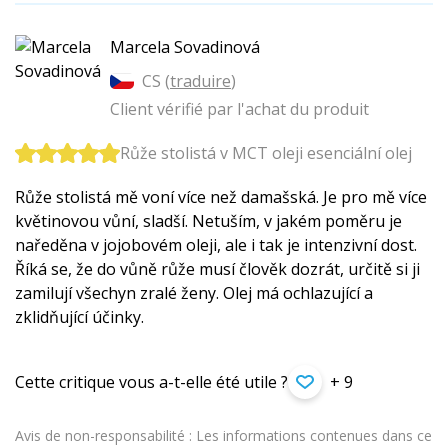
Marcela Sovadinová
CS (
traduire
)
Client vérifié par l'achat du produit
Růže stolistá v MCT oleji esenciální olej
Růže stolistá mě voní více než damašská. Je pro mě více
květinovou vůní, sladší. Netuším, v jakém poměru je
naředěna v jojobovém oleji, ale i tak je intenzivní dost.
Říká se, že do vůně růže musí člověk dozrát, určitě si ji
zamilují všechyn zralé ženy. Olej má ochlazující a
zklidňující účinky.
Cette critique vous a-t-elle été utile ?
+ 9
Avis de non-responsabilité : Les informations contenues dans ce