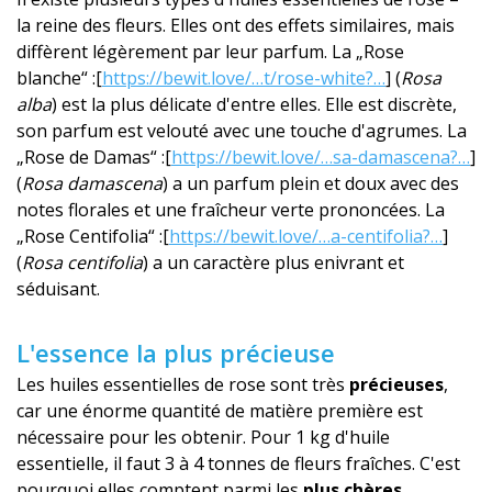
la reine des fleurs. Elles ont des effets similaires, mais
diffèrent légèrement par leur parfum. La „Rose
blanche“ :[
https://bewit.love/…t/rose-white?…
] (
Rosa
alba
) est la plus délicate d'entre elles. Elle est discrète,
son parfum est velouté avec une touche d'agrumes. La
„Rose de Damas“ :[
https://bewit.love/…sa-damascena?…
]
(
Rosa damascena
) a un parfum plein et doux avec des
notes florales et une fraîcheur verte prononcées. La
„Rose Centifolia“ :[
https://bewit.love/…a-centifolia?…
]
(
Rosa centifolia
) a un caractère plus enivrant et
séduisant.
L'essence la plus précieuse
Les huiles essentielles de rose sont très
précieuses
,
car une énorme quantité de matière première est
nécessaire pour les obtenir. Pour 1 kg d'huile
essentielle, il faut 3 à 4 tonnes de fleurs fraîches. C'est
pourquoi elles comptent parmi les
plus chères