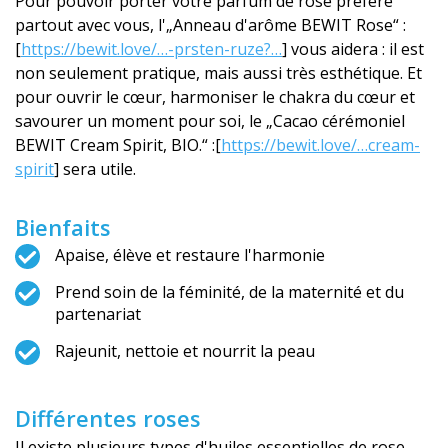
Pour pouvoir porter votre parfum de rose préféré
partout avec vous, l'„Anneau d'arôme BEWIT Rose“ :
[
https://bewit.love/…-prsten-ruze?…
] vous aidera : il est
non seulement pratique, mais aussi très esthétique. Et
pour ouvrir le cœur, harmoniser le chakra du cœur et
savourer un moment pour soi, le „Cacao cérémoniel
BEWIT Cream Spirit, BIO.“ :[
https://bewit.love/…cream-
spirit
] sera utile.
Bienfaits
Apaise, élève et restaure l'harmonie
Prend soin de la féminité, de la maternité et du
partenariat
Rajeunit, nettoie et nourrit la peau
Différentes roses
Il existe plusieurs types d'huiles essentielles de rose –