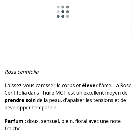
Épicée
Herbacé
Résineux
Mentholé
Fruité
Rosa centifolia
Boisé
Laissez-vous caresser le corps et
élever
l'âme. La Rose
Sucrée
Centifolia dans l'huile MCT est un excellent moyen de
prendre soin
de la peau, d'apaiser les tensions et de
Musqué
développer l'empathie.
Terreux
Parfum :
doux, sensuel, plein, floral avec une note
fraîche
Aphrodisiaque