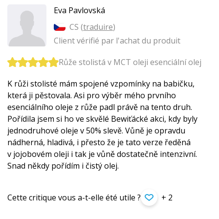
Eva Pavlovská
CS (
traduire
)
Client vérifié par l'achat du produit
Růže stolistá v MCT oleji esenciální olej
K růži stolisté mám spojené vzpomínky na babičku,
která ji pěstovala. Asi pro výběr mého prvního
esenciálního oleje z růže padl právě na tento druh.
Pořídila jsem si ho ve skvělé Bewiťácké akci, kdy byly
jednodruhové oleje v 50% slevě. Vůně je opravdu
nádherná, hladivá, i přesto že je tato verze ředěná
v jojobovém oleji i tak je vůně dostatečně intenzivní.
Snad někdy pořídím i čistý olej.
Cette critique vous a-t-elle été utile ?
+ 2