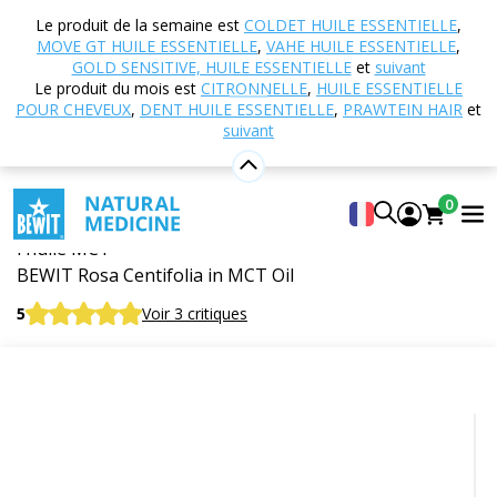
Accueil
Boutique en ligne
Aromathérapie
Le produit de la semaine est
COLDET HUILE ESSENTIELLE
,
Huiles essentielles
Huiles essentielles simples
MOVE GT HUILE ESSENTIELLE
,
VAHE HUILE ESSENTIELLE
,
Huile essentielle de Rose Centifolia dans l'huile MCT
GOLD SENSITIVE, HUILE ESSENTIELLE
et
suivant
Le produit du mois est
CITRONNELLE
,
HUILE ESSENTIELLE
POUR CHEVEUX
,
DENT HUILE ESSENTIELLE
,
PRAWTEIN HAIR
et
suivant
Huile essentielle de Rose Centifolia
dans l'huile MCT
0
Huile essentielle 100% pure et naturelle CTEO® dans
l'huile MCT
BEWIT Rosa Centifolia in MCT Oil
5
Voir 3 critiques
Agrumes
Fleuri
Frais