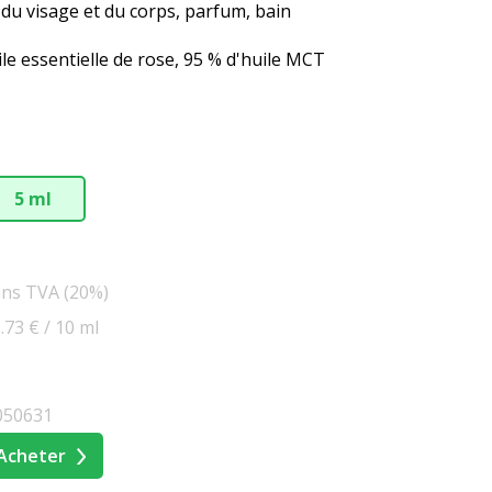
du visage et du corps, parfum, bain
le essentielle de rose, 95 % d'huile MCT
5 ml
ans TVA (20%)
.73 € / 10 ml
050631
Acheter