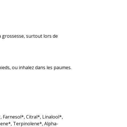
a grossesse, surtout lors de
pieds, ou inhalez dans les paumes.
, Farnesol*, Citral*, Linalool*,
nene*, Terpinolene*, Alpha-