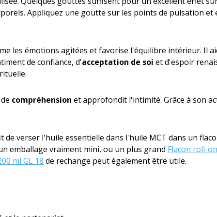
tilisée. Quelques gouttes suffisent pour un excellent effet su
corporels. Appliquez une goutte sur les points de pulsation 
lme les émotions agitées et favorise l'équilibre intérieur. Il a
ntiment de confiance, d'
acceptation de soi
et d'espoir renais
ituelle.
e de
compréhension
et approfondit l'intimité. Grâce à son ac
it de verser l'huile essentielle dans l'huile MCT dans un flac
n emballage vraiment mini, ou un plus grand
Flacon roll-o
200 ml GL 18
de rechange peut également être utile.