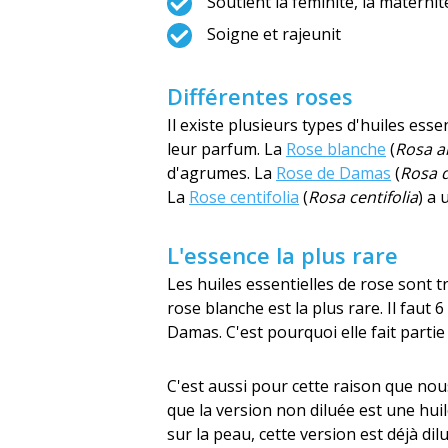
Soutient la féminité, la maternit
Soigne et rajeunit
Différentes roses
Il existe plusieurs types d'huiles esse
leur parfum. La
Rose blanche
(
Rosa a
d'agrumes. La
Rose de Damas
(
Rosa 
La
Rose centifolia
(
Rosa centifolia
) a 
L'essence la plus rare
Les huiles essentielles de rose sont t
rose blanche est la plus rare. Il faut 
Damas. C'est pourquoi elle fait parti
C'est aussi pour cette raison que n
que la version non diluée est une hui
sur la peau, cette version est déjà di