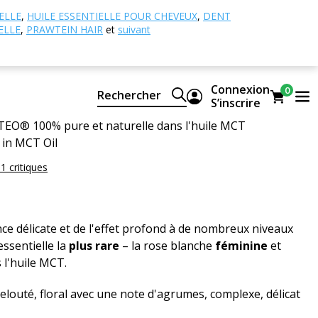
 essentielles simples
Huile essentielle de Rose
ELLE
,
HUILE ESSENTIELLE POUR CHEVEUX
,
DENT
ELLE
,
PRAWTEIN HAIR
et
suivant
entielle de Rose blanche dans
CT
Connexion
0
Rechercher
S’inscrire
CTEO® 100% pure et naturelle dans l'huile MCT
in MCT Oil
 1 critiques
nce délicate et de l'effet profond à de nombreux niveaux
essentielle la
plus rare
– la rose blanche
féminine
et
 l'huile MCT.
elouté, floral avec une note d'agrumes, complexe, délicat