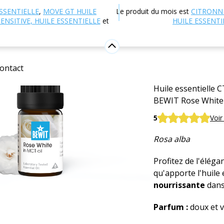
 en ligne
Aromathérapie
Huiles essentielles
Huiles
SSENTIELLE
,
MOVE GT HUILE
Le produit du mois est
CITRONN
le MCT
ENSITIVE, HUILE ESSENTIELLE
et
HUILE ESSENTI
Huile ess
l'huile M
ontact
Huile essentielle 
BEWIT Rose White 
5
Voir
Rosa alba
Profitez de l'éléga
qu'apporte l'huile 
nourrissante
dans
Parfum :
doux et v