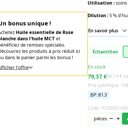
Utilisation :
soins 
Dilution :
5 % d'hui
Un bonus unique !
En savoir plus
Achetez
Huile essentielle de Rose
blanche dans l'huile MCT
et
bénéficiez de remises spéciales.
Découvrez les produits à prix réduit ici
Échantillon
ou dans le panier parmi les bonus !
En stock
fficher l'offre
79,37 €
66,14 € s
Prix spécifique: 158
BP: 81.3
Code: 1020000100
pièces