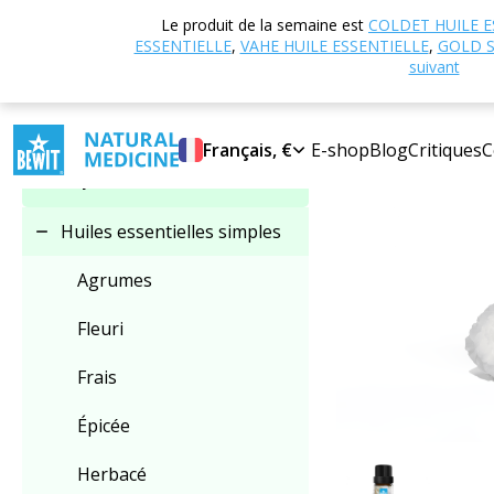
Accueil
Boutique
Le produit de la semaine est
COLDET HUILE E
Sélectionner une
blanche dans l'hui
ESSENTIELLE
,
VAHE HUILE ESSENTIELLE
,
GOLD S
catégorie
suivant
Français, €
E-shop
Blog
Critiques
C
Huiles essentielles
simples
Huiles essentielles simples
Agrumes
Fleuri
Frais
Épicée
Herbacé