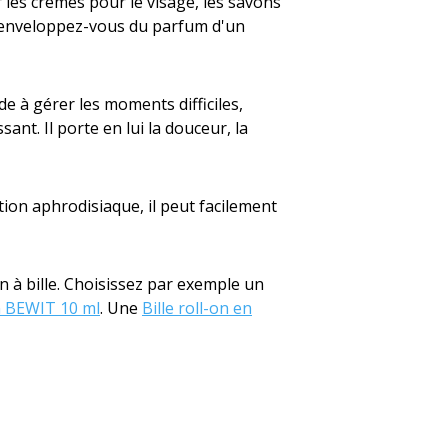
r les crèmes pour le visage, les savons
et enveloppez-vous du parfum d'un
ide à gérer les moments difficiles,
sant. Il porte en lui la douceur, la
tion aphrodisiaque, il peut facilement
on à bille. Choisissez par exemple un
n BEWIT 10 ml
. Une
Bille roll-on en