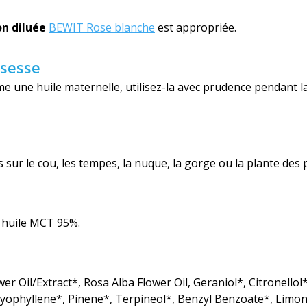
n diluée
BEWIT Rose blanche
est appropriée.
ssesse
e une huile maternelle, utilisez-la avec prudence pendant l
sur le cou, les tempes, la nuque, la gorge ou la plante des 
, huile MCT 95%.
er Oil/Extract*, Rosa Alba Flower Oil, Geraniol*, Citronellol*
ryophyllene*, Pinene*, Terpineol*, Benzyl Benzoate*, Limo