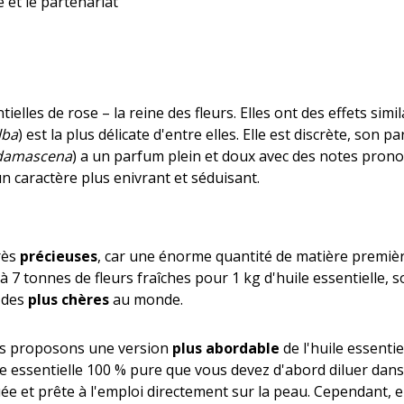
é et le partenariat
ntielles de rose – la reine des fleurs. Elles ont des effets sim
lba
) est la plus délicate d'entre elles. Elle est discrète, son
damascena
) a un parfum plein et doux avec des notes pronon
un caractère plus enivrant et séduisant.
rès
précieuses
, car une énorme quantité de matière premièr
6 à 7 tonnes de fleurs fraîches pour 1 kg d'huile essentielle, 
e des
plus chères
au monde.
ous proposons une version
plus abordable
de l'huile essenti
le essentielle 100 % pure que vous devez d'abord diluer dan
luée et prête à l'emploi directement sur la peau. Cependant, e