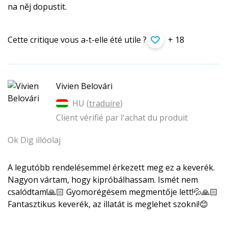
na něj dopustit.
Cette critique vous a-t-elle été utile ?
+ 18
Vivien Belovári
HU (
traduire
)
Client vérifié par l'achat du produit
Ok Dig illóolaj
A legutóbb rendelésemmel érkezett meg ez a keverék.
Nagyon vártam, hogy kipróbálhassam. Ismét nem
csalódtam!🙏🏻 Gyomorégésem megmentője lett!💦🙏🏻
Fantasztikus keverék, az illatát is meglehet szokni!😊