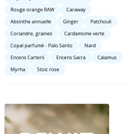
Rouge orange RAW
Caraway
Absinthe annuelle
Ginger
Patchouli
Coriandre, graines
Cardamome verte
Copal parfumé - Palo Santo
Nard
Encens Carterii
Encens Sacra
Calamus
Myrha
Stoic rose