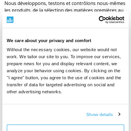
Nous développons, testons et contrôlons nous-mêmes
les produits, de la sélection des matières premières au
produit fini. La qualité n'est pas un slogan pour nous.
C'est un système, une responsabilité et un travail
quotidien.
Découvrez comment nous travaillons avec la qualité
We care about your privacy and comfort
Without the necessary cookies, our website would not
work. We tailor our site to you. To improve our services,
prepare news for you and display relevant content, we
analyze your behavior using cookies. By clicking on the
"I agree" button, you agree to the use of cookies and the
transfer of data for targeted advertising on social and
other advertising networks.
Show details