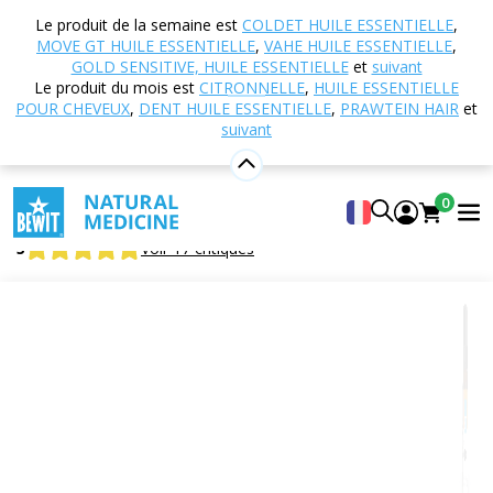
Accueil
Boutique en ligne
Aromathérapie
Le produit de la semaine est
COLDET HUILE ESSENTIELLE
,
Huiles essentielles
Mélanges d'huiles essentielles
MOVE GT HUILE ESSENTIELLE
,
VAHE HUILE ESSENTIELLE
,
Ok Dig huile essentielle
GOLD SENSITIVE, HUILE ESSENTIELLE
et
suivant
Le produit du mois est
CITRONNELLE
,
HUILE ESSENTIELLE
POUR CHEVEUX
,
DENT HUILE ESSENTIELLE
,
PRAWTEIN HAIR
et
suivant
Ok Dig huile essentielle
Mélange d'huiles essentielles 100% pures et naturelles
0
CTEO®
5
Voir 17 critiques
Adapté