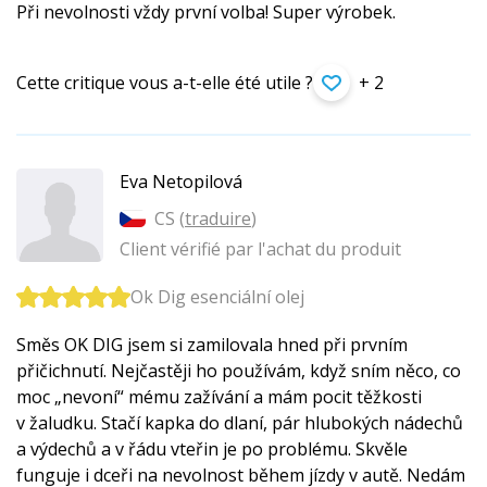
Při nevolnosti vždy první volba! Super výrobek.
Cette critique vous a-t-elle été utile ?
+ 2
Eva Netopilová
CS (
traduire
)
Client vérifié par l'achat du produit
Ok Dig esenciální olej
Směs OK DIG jsem si zamilovala hned při prvním
přičichnutí. Nejčastěji ho používám, když sním něco, co
moc „nevoní“ mému zažívání a mám pocit těžkosti
v žaludku. Stačí kapka do dlaní, pár hlubokých nádechů
a výdechů a v řádu vteřin je po problému. Skvěle
funguje i dceři na nevolnost během jízdy v autě. Nedám