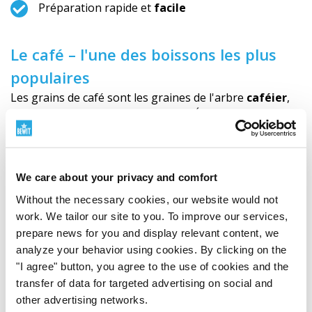
Préparation rapide et
facile
Le café – l'une des boissons les plus
populaires
Les grains de café sont les graines de l'arbre
caféier
,
originaire de la région de l'actuelle Éthiopie. Il est
aujourd'hui répandu dans toute la zone tropicale.
Pour la production de café, deux espèces sont le plus
We care about your privacy and comfort
souvent utilisées : le
caféier d'Arabie
(
Coffea arabica
),
Without the necessary cookies, our website would not
dont provient le café Arabica, et le
caféier robuste
work. We tailor our site to you. To improve our services,
(
Coffea canephora
ou
Coffea robusta
), dont provient le
prepare news for you and display relevant content, we
café Robusta.
analyze your behavior using cookies. By clicking on the
"I agree" button, you agree to the use of cookies and the
Selon les enquêtes, le café est la deuxième boisson la
transfer of data for targeted advertising on social and
plus consommée au monde, juste après l'eau.
other advertising networks.