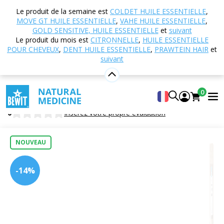
Accueil
Boutique en ligne
Nutrition et
Le produit de la semaine est
COLDET HUILE ESSENTIELLE
,
compléments alimentaires
Cafés
Cafés
Café
MOVE GT HUILE ESSENTIELLE
,
VAHE HUILE ESSENTIELLE
,
instantané lyophilisé décaféiné
GOLD SENSITIVE, HUILE ESSENTIELLE
et
suivant
Le produit du mois est
CITRONNELLE
,
HUILE ESSENTIELLE
POUR CHEVEUX
,
DENT HUILE ESSENTIELLE
,
PRAWTEIN HAIR
et
suivant
Café instantané lyophilisé décaféiné
Denrée alimentaire
0
Freeze-dried Instant Coffee Decaffeinated
0
Insérez votre propre évaluation
NOUVEAU
-14%