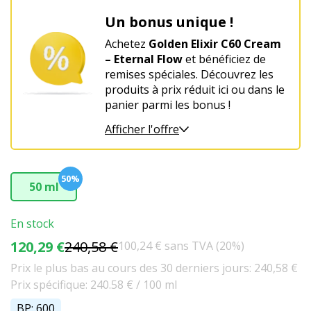
Un bonus unique !
Achetez
Golden Elixir C60 Cream
– Eternal Flow
et bénéficiez de
remises spéciales. Découvrez les
produits à prix réduit ici ou dans le
panier parmi les bonus !
Afficher l'offre
50%
50 ml
En stock
120,29 €
240,58 €
100,24 € sans TVA (20%)
Prix le plus bas au cours des 30 derniers jours: 240,58 €
Prix spécifique: 240.58 € / 100 ml
BP: 600