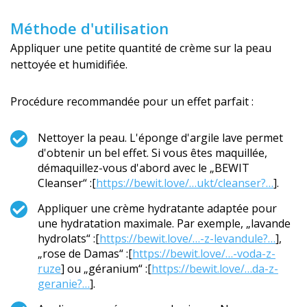
Méthode d'utilisation
Appliquer une petite quantité de crème sur la peau
nettoyée et humidifiée.
Procédure recommandée pour un effet parfait :
Nettoyer la peau. L'éponge d'argile lave permet
d'obtenir un bel effet. Si vous êtes maquillée,
démaquillez-vous d'abord avec le „BEWIT
Cleanser“ :[
https://bewit.love/…ukt/cleanser?…
].
Appliquer une crème hydratante adaptée pour
une hydratation maximale. Par exemple, „lavande
hydrolats“ :[
https://bewit.love/…-z-levandule?…
],
„rose de Damas“ :[
https://bewit.love/…-voda-z-
ruze
] ou „géranium“ :[
https://bewit.love/…da-z-
geranie?…
].