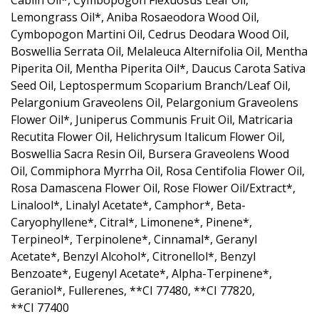
Cablin Oil*, Cymbopogon Flexuosus Leaf Oil,
Lemongrass Oil*, Aniba Rosaeodora Wood Oil,
Cymbopogon Martini Oil, Cedrus Deodara Wood Oil,
Boswellia Serrata Oil, Melaleuca Alternifolia Oil, Mentha
Piperita Oil, Mentha Piperita Oil*, Daucus Carota Sativa
Seed Oil, Leptospermum Scoparium Branch/Leaf Oil,
Pelargonium Graveolens Oil, Pelargonium Graveolens
Flower Oil*, Juniperus Communis Fruit Oil, Matricaria
Recutita Flower Oil, Helichrysum Italicum Flower Oil,
Boswellia Sacra Resin Oil, Bursera Graveolens Wood
Oil, Commiphora Myrrha Oil, Rosa Centifolia Flower Oil,
Rosa Damascena Flower Oil, Rose Flower Oil/Extract*,
Linalool*, Linalyl Acetate*, Camphor*, Beta-
Caryophyllene*, Citral*, Limonene*, Pinene*,
Terpineol*, Terpinolene*, Cinnamal*, Geranyl
Acetate*, Benzyl Alcohol*, Citronellol*, Benzyl
Benzoate*, Eugenyl Acetate*, Alpha-Terpinene*,
Geraniol*, Fullerenes, **CI 77480, **CI 77820,
**CI 77400