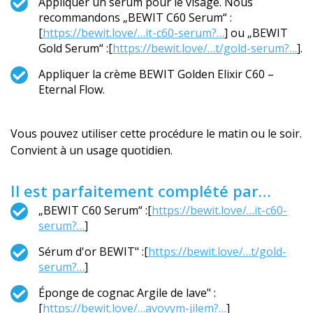
Appliquer un sérum pour le visage. Nous
recommandons „BEWIT C60 Serum“ :
[
https://bewit.love/…it-c60-serum?…
] ou „BEWIT
Gold Serum“ :[
https://bewit.love/…t/gold-serum?…
].
Appliquer la crème BEWIT Golden Elixir C60 –
Eternal Flow.
Vous pouvez utiliser cette procédure le matin ou le soir.
Convient à un usage quotidien.
Il est parfaitement complété par…
„BEWIT C60 Serum“ :[
https://bewit.love/…it-c60-
serum?…
]
Sérum d'or BEWIT" :[
https://bewit.love/…t/gold-
serum?…
]
Éponge de cognac Argile de lave" :
[
https://bewit.love/…avovym-jilem?…
]