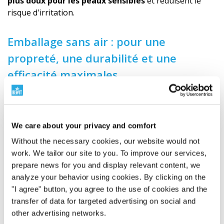
plus doux pour les peaux sensibles
et réduisent le
risque d'irritation.
Emballage sans air : pour une
propreté, une durabilité et une
efficacité maximales
Pour cette crème, nous avons choisi un emballage
airless en plastique durable avec une pompe pour
plusieurs raisons :
We care about your privacy and comfort
Plus grande stabilité et plus grande durabilité
Without the necessary cookies, our website would not
:
En évitant le contact avec l'air, le risque
work. We tailor our site to you. To improve our services,
d'oxydation et de développement de micro-
prepare news for you and display relevant content, we
organismes est réduit. La qualité de la crème est
analyze your behavior using cookies. By clicking on the
ainsi maintenue plus longtemps.
"I agree" button, you agree to the use of cookies and the
Utiliser jusqu'à la dernière goutte de contenu :
transfer of data for targeted advertising on social and
La technologie Airless permet d'utiliser la crème
other advertising networks.