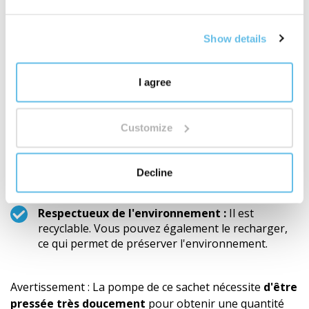
presque sans résidus, contrairement aux
emballages conventionnels, où une partie du
contenu est inaccessible.
Show details
Utilisation hygiéniquement propre :
La pompe
empêche la saleté d'obstruer la peau des mains.
I agree
Cela minimise la possibilité de contamination de
la crème.
Pratique pour la maison et les voyages :
Customize
L'emballage est léger, durable et portable. Il
résiste aux manipulations quotidiennes les plus
exigeantes et peut être rangé sans problème
Decline
dans n'importe quel bagage.
Respectueux de l'environnement :
Il est
recyclable. Vous pouvez également le recharger,
ce qui permet de préserver l'environnement.
Avertissement : La pompe de ce sachet nécessite
d'être
pressée très doucement
pour obtenir une quantité