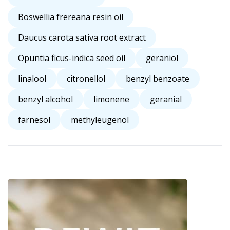
Boswellia frereana resin oil
Daucus carota sativa root extract
Opuntia ficus-indica seed oil
geraniol
linalool
citronellol
benzyl benzoate
benzyl alcohol
limonene
geranial
farnesol
methyleugenol