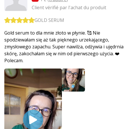
Client vérifié par l'achat du produit
GOLD SERUM
Gold serum to dla mnie złoto w płynie. 🥰 Nie
spodziewałam się aż tak pięknego urzekającego,
zmysłowego zapachu. Super nawilża, odżywia i ujędrnia
skórę, zakochałam się w nim od pierwszego użycia. ❤️
Polecam.