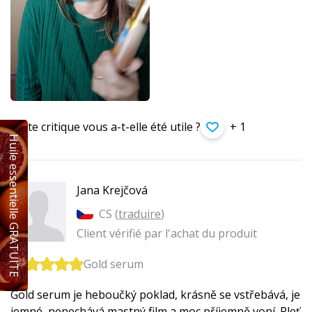
Cette critique vous a-t-elle été utile ?
+ 1
Huile essentielle GRATUITE
Jana Krejčová
CS (
traduire
)
Client vérifié par l'achat du produit
Gold serum
Gold serum je heboučký poklad, krásně se vstřebává, je
jemné, nenechává mastný film a moc příjemně voní. Pleť