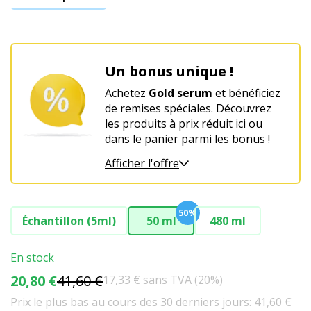
Un bonus unique !
Achetez
Gold serum
et bénéficiez
de remises spéciales. Découvrez
les produits à prix réduit ici ou
dans le panier parmi les bonus !
Afficher l'offre
50%
Échantillon (5ml)
50 ml
480 ml
En stock
20,80 €
41,60 €
17,33 € sans TVA (20%)
Prix le plus bas au cours des 30 derniers jours: 41,60 €