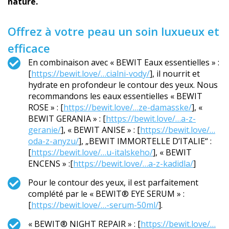
nature.
Offrez à votre peau un soin luxueux et
efficace
En combinaison avec « BEWIT Eaux essentielles » :
[
https://bewit.love/…cialni-vody/
], il nourrit et
hydrate en profondeur le contour des yeux. Nous
recommandons les eaux essentielles « BEWIT
ROSE » : [
https://bewit.love/…ze-damasske/
], «
BEWIT GERANIA » : [
https://bewit.love/…a-z-
geranie/
], « BEWIT ANISE » : [
https://bewit.love/…
oda-z-anyzu/
], „BEWIT IMMORTELLE D’ITALIE“ :
[
https://bewit.love/…u-italskeho/
], « BEWIT
ENCENS » :[
https://bewit.love/…a-z-kadidla/
]
Pour le contour des yeux, il est parfaitement
complété par le « BEWIT® EYE SERUM » :
[
https://bewit.love/…-serum-50ml/
].
« BEWIT® NIGHT REPAIR » : [
https://bewit.love/…