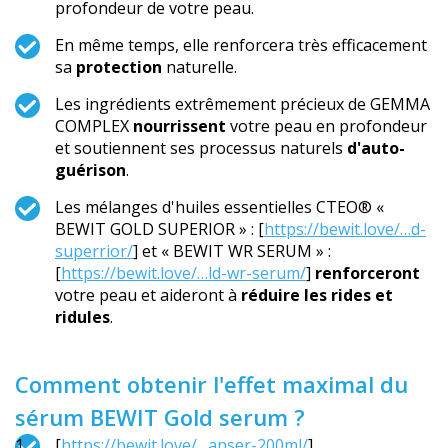
profondeur de votre peau.
En même temps, elle renforcera très efficacement
sa
protection
naturelle.
Les ingrédients extrêmement précieux de GEMMA
COMPLEX
nourrissent
votre peau en profondeur
et soutiennent ses processus naturels
d'auto-
guérison
.
Les mélanges d'huiles essentielles CTEO® «
BEWIT GOLD SUPERIOR » : [
https://bewit.love/…d-
superrior/
] et « BEWIT WR SERUM » :
[
https://bewit.love/…ld-wr-serum/
]
renforceront
votre peau et aideront à
réduire les rides et
ridules
.
Comment obtenir l'effet maximal du
sérum BEWIT Gold serum ?
[
https://bewit.love/…anser-200ml/
]