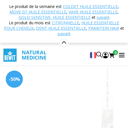
Accueil
Boutique en ligne
Cosmétique naturelle
Le produit de la semaine est
COLDET HUILE ESSENTIELLE
,
Soins de la peau
Sérums nourrissants pour la peau
MOVE GT HUILE ESSENTIELLE
,
VAHE HUILE ESSENTIELLE
,
Gold serum
GOLD SENSITIVE, HUILE ESSENTIELLE
et
suivant
Le produit du mois est
CITRONNELLE
,
HUILE ESSENTIELLE
POUR CHEVEUX
,
DENT HUILE ESSENTIELLE
,
PRAWTEIN HAIR
et
suivant
Gold serum
Sérum revitalisant à l’or
0
5
Voir 98 critiques
-50%