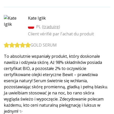
Kate Iglik
PL (
traduire
)
Client vérifié par l'achat du produit
GOLD SERUM
To absolutnie wspaniały produkt, który doskonale
nawilża i odżywia skórę. Aż 98% składników posiada
certyfikat BIO, a pozostałe 2% to oczywiście
certyfikowane olejki eteryczne Bewit – prawdziwa
esencja natury! Serum świetnie się wchłania,
pozostawiając skórę promienną, gładką i pełną blasku.
Ja uwielbiam stosować je na noc, bo rano skóra
wygląda świeżo i wypoczęcie. Zdecydowanie polecam
każdemu, kto ceni naturalną pielęgnację i luksus w
jednym! ✨