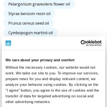
Pelargonium graveolens flower oil
Styrax benzoin resin oil
Prunus cereus seed oil
Cymbopogon martinii oil
Cananga odorata flower oil
Olea europaea fruit oil
We care about your privacy and comfort
Prunus amygdalus dulcis oil
Without the necessary cookies, our website would not
Boswellia serrata oil
Cedrus deodara wood oil
work. We tailor our site to you. To improve our services,
prepare news for you and display relevant content, we
Daucus carota sativa seed oil
analyze your behavior using cookies. By clicking on the
Pogostemon cablin leaf oil
"I agree" button, you agree to the use of cookies and the
transfer of data for targeted advertising on social and
Citrus limon peel oil
other advertising networks.