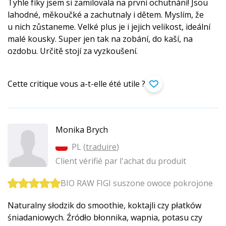
Tyhle fíky jsem si zamilovala na první ochutnání! Jsou
lahodné, měkoučké a zachutnaly i dětem. Myslím, že
u nich zůstaneme. Velké plus je i jejich velikost, ideální
malé kousky. Super jen tak na zobání, do kaší, na
ozdobu. Určitě stojí za vyzkoušení.
Cette critique vous a-t-elle été utile ?
Monika Brych
PL (
traduire
)
Client vérifié par l'achat du produit
BIO RAW FIGI suszone owoce pokrojone
Naturalny słodzik do smoothie, koktajli czy płatków
śniadaniowych. Źródło błonnika, wapnia, potasu czy