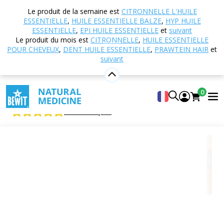
Accueil
Boutique en ligne
Nutrition et
Le produit de la semaine est
CITRONNELLE L'HUILE
compléments alimentaires
Super-aliments
ESSENTIELLE
,
HUILE ESSENTIELLE BALZE
,
HYP HUILE
Сушени плодове
Figues séchées, en tranches, BIO
ESSENTIELLE
,
EPI HUILE ESSENTIELLE
et
suivant
Le produit du mois est
CITRONNELLE
,
HUILE ESSENTIELLE
RAW
POUR CHEVEUX
,
DENT HUILE ESSENTIELLE
,
PRAWTEIN HAIR
et
suivant
Figues séchées, en tranches, BIO
0
RAW
5
Voir 5 critiques