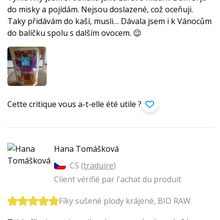
do misky a pojídám. Nejsou doslazené, což oceňuji.
Taky přidávám do kaší, musli… Dávala jsem i k Vánocům
do balíčku spolu s dalším ovocem. 😉
Cette critique vous a-t-elle été utile ?
Hana Tomášková
CS (
traduire
)
Client vérifié par l'achat du produit
Fíky sušené plody krájené, BIO RAW