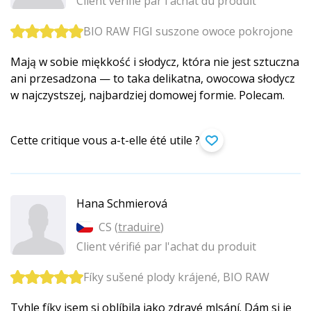
Client vérifié par l'achat du produit
BIO RAW FIGI suszone owoce pokrojone
Mają w sobie miękkość i słodycz, która nie jest sztuczna
ani przesadzona — to taka delikatna, owocowa słodycz
w najczystszej, najbardziej domowej formie. Polecam.
Cette critique vous a-t-elle été utile ?
Hana Schmierová
CS (
traduire
)
Client vérifié par l'achat du produit
Fíky sušené plody krájené, BIO RAW
Tyhle fíky jsem si oblíbila jako zdravé mlsání. Dám si je