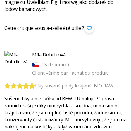
magnezu. Uwielbiam Figi i morwę jako dodatek do
lodów bananowych.
Cette critique vous a-t-elle été utile ?
Míla Dobríková
CS (
traduire
)
Client vérifié par l'achat du produit
Fíky sušené plody krájené, BIO RAW
Sušené fíky a meruňky od BEWITU miluji. Příprava
ranních kaší je díky nim rychlá a snadná, nemusím nic
krájet a vím, že jsou úplně čistě přírodní, žádné síření,
konzervanty či stabilizáory. Moc mi vyhovuje, že jsou už
nakrájené na kostičky a když vařím ráno zdravou