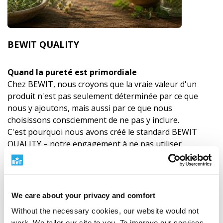
BEWIT QUALITY
Quand la pureté est primordiale
Chez BEWIT, nous croyons que la vraie valeur d'un
produit n'est pas seulement déterminée par ce que
nous y ajoutons, mais aussi par ce que nous
choisissons consciemment de ne pas y inclure.
C'est pourquoi nous avons créé le standard BEWIT
QUALITY – notre engagement à ne pas utiliser
d'additifs synthétiques d'origine pétrochimique, de
parfums cachés, de charges inutiles, de stabilisants
industriels ou d'aides technologiques là où nous
voulons préserver la pureté absolue, le sens et la
We care about your privacy and comfort
responsabilité du produit.
Without the necessary cookies, our website would not
Nous ne suivons pas cette voie parce qu'elle est facile.
work. We tailor our site to you. To improve our services,