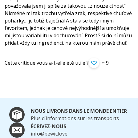
považovala jsem ji spíše za takovou „z nouze ctnost“.
Nicméně mi tak trochu vytřela zrak, respektive chuťové
pohárky… je totiž báječná! A stala se tedy i mým
favoritem, jednak je cenově nejvýhodnější a umožňuje
mi jistou variabilitu v dochucování. Prostě si do ní můžu
přidat vždy tu ingredienci, na kterou mám právě chuť.
Cette critique vous a-t-elle été utile ?
+ 9
NOUS LIVRONS DANS LE MONDE ENTIER
Plus d'informations sur les transports
ÉCRIVEZ-NOUS
info@bewit.love