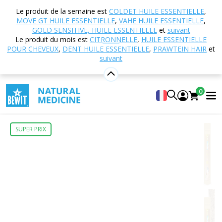
Accueil
Boutique en ligne
Nutrition et
Le produit de la semaine est
COLDET HUILE ESSENTIELLE
,
compléments alimentaires
Cafés
Boissons
MOVE GT HUILE ESSENTIELLE
,
VAHE HUILE ESSENTIELLE
,
protéinées
Boisson protéinée avec stévia, BIO
GOLD SENSITIVE, HUILE ESSENTIELLE
et
suivant
Le produit du mois est
CITRONNELLE
,
HUILE ESSENTIELLE
POUR CHEVEUX
,
DENT HUILE ESSENTIELLE
,
PRAWTEIN HAIR
et
suivant
Boisson protéinée avec stévia, BIO
Complément alimentaire
0
5
Voir 2 critiques
SUPER PRIX