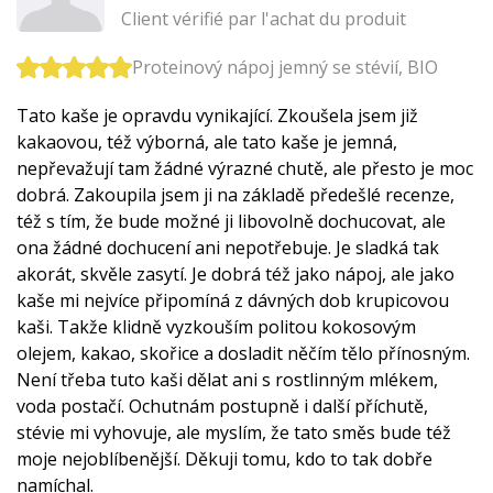
Client vérifié par l'achat du produit
Proteinový nápoj jemný se stévií, BIO
Tato kaše je opravdu vynikající. Zkoušela jsem již
kakaovou, též výborná, ale tato kaše je jemná,
nepřevažují tam žádné výrazné chutě, ale přesto je moc
dobrá. Zakoupila jsem ji na základě předešlé recenze,
též s tím, že bude možné ji libovolně dochucovat, ale
ona žádné dochucení ani nepotřebuje. Je sladká tak
akorát, skvěle zasytí. Je dobrá též jako nápoj, ale jako
kaše mi nejvíce připomíná z dávných dob krupicovou
kaši. Takže klidně vyzkouším politou kokosovým
olejem, kakao, skořice a dosladit něčím tělo přínosným.
Není třeba tuto kaši dělat ani s rostlinným mlékem,
voda postačí. Ochutnám postupně i další příchutě,
stévie mi vyhovuje, ale myslím, že tato směs bude též
moje nejoblíbenější. Děkuji tomu, kdo to tak dobře
namíchal.