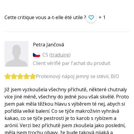
Cette critique vous a-t-elle été utile ?
+ 1
Petra Jančová
CS (
traduire
)
Client vérifié par l'achat du produit
Proteinový nápoj jemný se stévií, BIO
Již jsem vyzkoušela všechny příchutě, některé chutnaly
více jiné méně, všechny do jedné jsou však skvělé. Proto
jsem pak měla těžkou hlavu s výběrem té nej, abych si
pořídila velké balení. Co se týče makroživin vyhrává
kakao, co se týče pestrosti je to karob s rybízem a
arónií. Verzi bez příchutě jsem zkoušela jako poslední,
měla jsem trochu obavy, že bude taková nijaká a