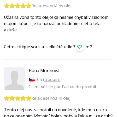
Relax esenciálny olej
Úžasná vôňa tohto olejceka nesmie chýbať v žiadnom
mojom kúpeli. Je to naozaj pohladenie celého tela
a duše.
Cette critique vous a-t-elle été utile ?
+ 2
Hana Morinová
CS (
traduire
)
Client vérifié par l'achat du produit
Relax esenciální olej
Tento olej nás zachránil na dovolené, kde mou dceru
po celodenním lyžování bolely nohy a řekla mi, že druhý