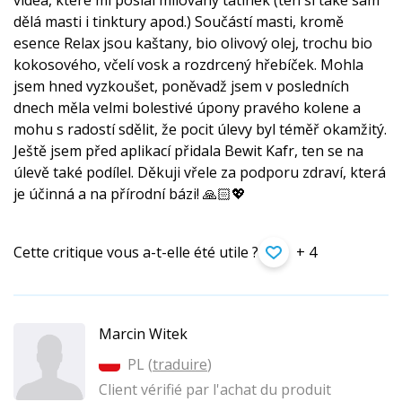
videa, které mi poslal milovaný tatínek (ten si také sám
dělá masti i tinktury apod.) Součástí masti, kromě
esence Relax jsou kaštany, bio olivový olej, trochu bio
kokosového, včelí vosk a rozdrcený hřebíček. Mohla
jsem hned vyzkoušet, poněvadž jsem v posledních
dnech měla velmi bolestivé úpony pravého kolene a
mohu s radostí sdělit, že pocit úlevy byl téměř okamžitý.
Ještě jsem před aplikací přidala Bewit Kafr, ten se na
úlevě také podílel. Děkuji vřele za podporu zdraví, která
je účinná a na přírodní bázi! 🙏🏻💖
Cette critique vous a-t-elle été utile ?
+ 4
Marcin Witek
PL (
traduire
)
Client vérifié par l'achat du produit