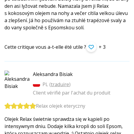
den asi lyžovat nebude. Namazala jsem ji Relax
s kokosovým olejem na nohy a večer cítila velkou úlevu
a zlepšení. Já ho používám na ztuhlé trapézové svaly a
do vany společně s Epsomskou solí.
Cette critique vous a-t-elle été utile ?
+ 3
Aleksandra Bisiak
PL (
traduire
)
Client vérifié par l'achat du produit
Relax olejek eteryczny
Olejek Relax świetnie sprawdza się w kąpieli po
intensywnym dniu. Dodaje kilka kropli do soli Epsom,
którą rozpuszczam w wodzie. :) Ostatnio olejek relax