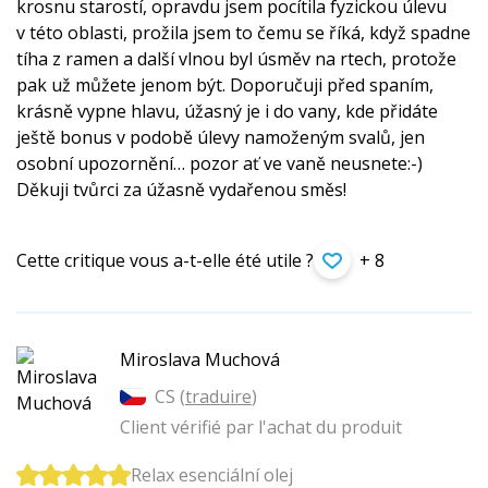
krosnu starostí, opravdu jsem pocítila fyzickou úlevu
v této oblasti, prožila jsem to čemu se říká, když spadne
tíha z ramen a další vlnou byl úsměv na rtech, protože
pak už můžete jenom být. Doporučuji před spaním,
krásně vypne hlavu, úžasný je i do vany, kde přidáte
ještě bonus v podobě úlevy namoženým svalů, jen
osobní upozornění… pozor ať ve vaně neusnete:-)
Děkuji tvůrci za úžasně vydařenou směs!
Cette critique vous a-t-elle été utile ?
+ 8
Miroslava Muchová
CS (
traduire
)
Client vérifié par l'achat du produit
Relax esenciální olej