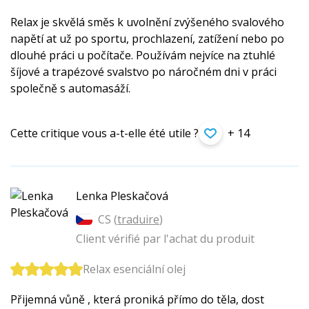
Relax je skvělá směs k uvolnění zvýšeného svalového
napětí at už po sportu, prochlazení, zatížení nebo po
dlouhé práci u počítače. Používám nejvíce na ztuhlé
šíjové a trapézové svalstvo po náročném dni v práci
společně s automasáží.
Cette critique vous a-t-elle été utile ?
+ 14
Lenka Pleskačová
CS (
traduire
)
Client vérifié par l'achat du produit
Relax esenciální olej
Přijemná vůně , která proniká přímo do těla, dost