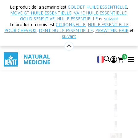
Accueil
Boutique en ligne
Aromathérapie
Le produit de la semaine est
COLDET HUILE ESSENTIELLE
,
Huiles essentielles
Mélanges d'huiles essentielles
MOVE GT HUILE ESSENTIELLE
,
VAHE HUILE ESSENTIELLE
,
Relax huile essentielle
GOLD SENSITIVE, HUILE ESSENTIELLE
et
suivant
Le produit du mois est
CITRONNELLE
,
HUILE ESSENTIELLE
POUR CHEVEUX
,
DENT HUILE ESSENTIELLE
,
PRAWTEIN HAIR
et
suivant
Relax huile essentielle
Mélange 100% naturel d'huiles essentielles CTEO®
0
5
Voir 48 critiques
Adapté