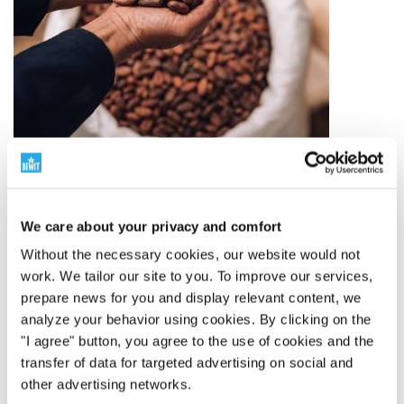
Ingrédients de qualité
We care about your privacy and comfort
De l'origine au produit fini
La qualité commence à
Without the necessary cookies, our website would not
l'origine de la matière première. C'est pourquoi nous
work. We tailor our site to you. To improve our services,
sélectionnons soigneusement nos fournisseurs, nous
prepare news for you and display relevant content, we
suivons l'origine, la méthode de traitement et le sens
analyze your behavior using cookies. By clicking on the
de chaque ingrédient. Nous travaillons avec des
"I agree" button, you agree to the use of cookies and the
matières premières biologiques, une approche RAW,
transfer of data for targeted advertising on social and
des sources végétales et des matières premières
other advertising networks.