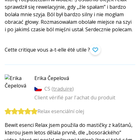
sprawdził się rewelacyjnie, gdy „źle spałam” i bardzo
bolała mnie szyja. Ból był bardzo silny i nie mogłam
obracać głowy. Rozmasowałam obolałe miejsce na szyi
i po jakimś czasie ból mięśni ustał. Serdecznie polecam.
Cette critique vous a-t-elle été utile ?
Erika Čepelová
CS (
traduire
)
Client vérifié par l'achat du produit
Relax esenciální olej
Bewit esenci Relax jsem použila do mastičky z kaštanů,
kterou jsem letos dělala prvně, dle „bosoráckého“