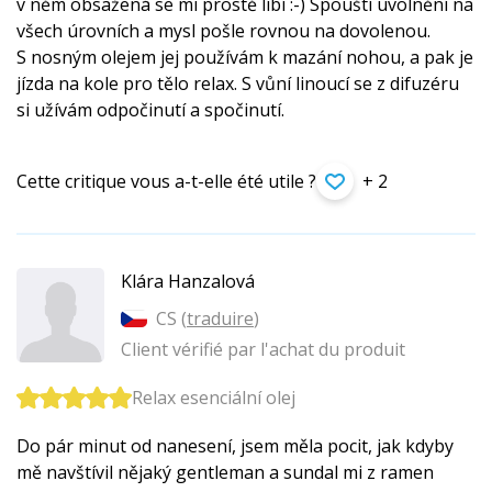
v něm obsažená se mi prostě líbí :-) Spouští uvolnění na
všech úrovních a mysl pošle rovnou na dovolenou.
S nosným olejem jej používám k mazání nohou, a pak je
jízda na kole pro tělo relax. S vůní linoucí se z difuzéru
si užívám odpočinutí a spočinutí.
Cette critique vous a-t-elle été utile ?
+ 2
Klára Hanzalová
CS (
traduire
)
Client vérifié par l'achat du produit
Relax esenciální olej
Do pár minut od nanesení, jsem měla pocit, jak kdyby
mě navštívil nějaký gentleman a sundal mi z ramen