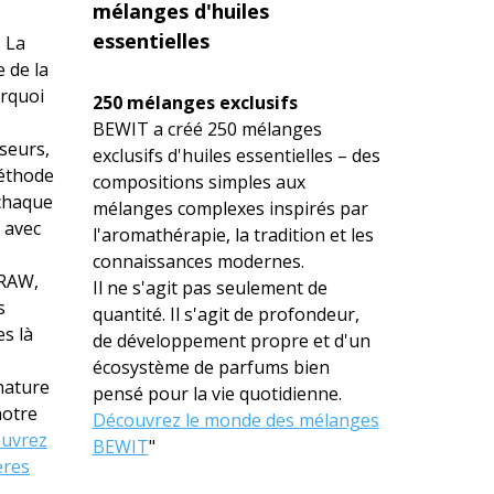
mélanges d'huiles
essentielles
i
La
 de la
urquoi
250 mélanges exclusifs
BEWIT a créé 250 mélanges
seurs,
exclusifs d'huiles essentielles – des
méthode
compositions simples aux
 chaque
mélanges complexes inspirés par
 avec
l'aromathérapie, la tradition et les
connaissances modernes.
 RAW,
Il ne s'agit pas seulement de
s
quantité. Il s'agit de profondeur,
s là
de développement propre et d'un
écosystème de parfums bien
nature
pensé pour la vie quotidienne.
notre
Découvrez le monde des mélanges
uvrez
BEWIT
"
ères