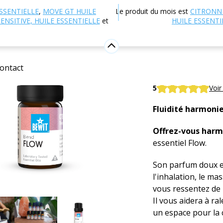
 en ligne
Aromathérapie
Huiles essentielles
Mélang
SSENTIELLE
,
MOVE GT HUILE
Le produit du mois est
CITRONN
ENSITIVE, HUILE ESSENTIELLE
et
HUILE ESSENTI
Flow huil
Mélange d'huiles 
ontact
Flow
5
Voir
Fluidité harmoni
Offrez-vous harmo
essentiel Flow.
Son parfum doux et
l'inhalation, le ma
vous ressentez de l
Il vous aidera à ra
un espace pour la c