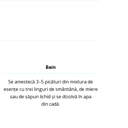
Bain
Se amestecă 3–5 picături din mixtura de
esențe cu trei linguri de smântână, de miere
sau de săpun lichid și se dizolvă în apa
din cadă.