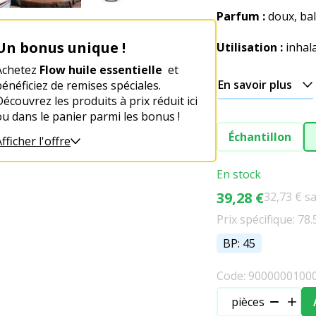
Parfum :
doux, bal
Un bonus unique !
Utilisation :
inhal
Achetez
Flow huile essentielle
et
En savoir plus
bénéficiez de remises spéciales.
Découvrez les produits à prix réduit ici
ou dans le panier parmi les bonus !
Échantillon
fficher l'offre
En stock
39,28 €
32,73 € s
Prix spécifique: 78.
BP: 45
Code: 9000000100
pièces