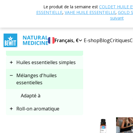
Accueil
Boutique
Le produit de la semaine est
COLDET HUILE E
Sélectionner une
ESSENTIELLE
,
VAHE HUILE ESSENTIELLE
,
GOLD S
catégorie
suivant
Français, €
E-shop
Blog
Critiques
C
Mélanges d'huiles
essentielles
Huiles essentielles simples
Mélanges d'huiles
essentielles
Adapté à
Roll-on aromatique