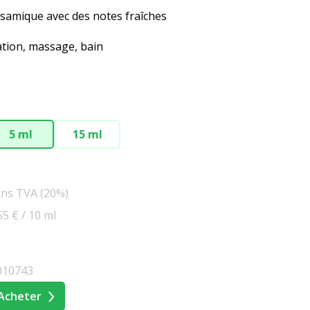
samique avec des notes fraîches
ation, massage, bain
5 ml
15 ml
ans TVA (20%)
55 € / 10 ml
010743
Acheter