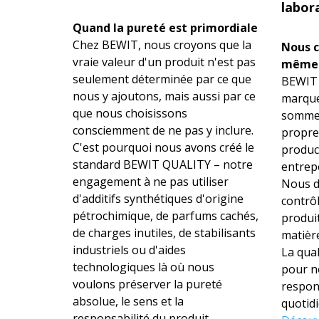
labor
Quand la pureté est primordiale
Chez BEWIT, nous croyons que la
Nous c
vraie valeur d'un produit n'est pas
même
seulement déterminée par ce que
BEWIT 
nous y ajoutons, mais aussi par ce
marque
que nous choisissons
sommes
consciemment de ne pas y inclure.
propre
C'est pourquoi nous avons créé le
product
standard BEWIT QUALITY – notre
entrepô
engagement à ne pas utiliser
Nous d
d'additifs synthétiques d'origine
contrô
pétrochimique, de parfums cachés,
produit
de charges inutiles, de stabilisants
matière
industriels ou d'aides
La qual
technologiques là où nous
pour n
voulons préserver la pureté
respons
absolue, le sens et la
quotidi
responsabilité du produit.