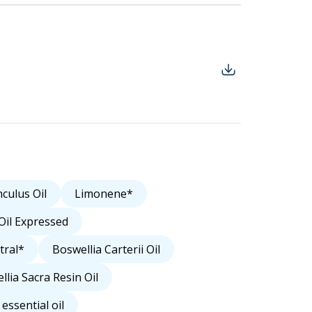
culus Oil
Limonene*
Oil Expressed
tral*
Boswellia Carterii Oil
llia Sacra Resin Oil
essential oil