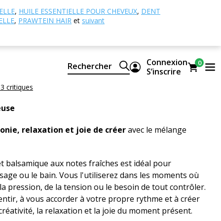
es d'huiles essentielles
Flow huile essentielle
ELLE
,
HUILE ESSENTIELLE POUR CHEVEUX
,
DENT
ELLE
,
PRAWTEIN HAIR
et
suivant
e essentielle
essentielles CTEO® 100% pures et naturelles
Connexion
0
Rechercher
S’inscrire
 3 critiques
euse
nie, relaxation et joie de créer
avec le mélange
 balsamique aux notes fraîches est idéal pour
ssage ou le bain. Vous l'utiliserez dans les moments où
a pression, de la tension ou le besoin de tout contrôler.
lentir, à vous accorder à votre propre rythme et à créer
réativité, la relaxation et la joie du moment présent.