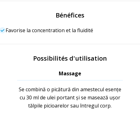
Bénéfices
Favorise la concentration et la fluidité
Possibilités d'utilisation
Massage
Se combină o picătură din amestecul esențe
cu 30 ml de ulei portant și se masează ușor
tălpile picioarelor sau întregul corp.