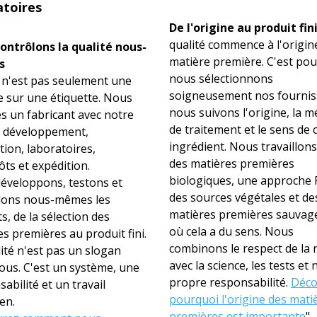
atoires
De l'origine au produit fin
qualité commence à l'origine
ontrôlons la qualité nous-
matière première. C'est po
s
nous sélectionnons
n'est pas seulement une
soigneusement nos fournis
 sur une étiquette. Nous
nous suivons l'origine, la 
 un fabricant avec notre
de traitement et le sens de
 développement,
ingrédient. Nous travaillons
ion, laboratoires,
des matières premières
ts et expédition.
biologiques, une approche
éveloppons, testons et
des sources végétales et de
lons nous-mêmes les
matières premières sauvage
s, de la sélection des
où cela a du sens. Nous
s premières au produit fini.
combinons le respect de la 
ité n'est pas un slogan
avec la science, les tests et 
ous. C'est un système, une
propre responsabilité.
Déco
abilité et un travail
pourquoi l'origine des mati
en.
premières est importante
"