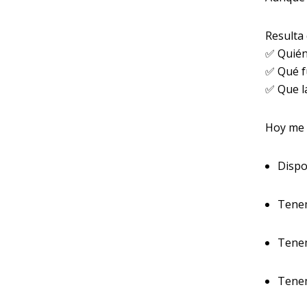
Resulta 
✅ Quién
✅ Qué f
✅ Que la
Hoy me 
Disp
Tene
Tene
Tene