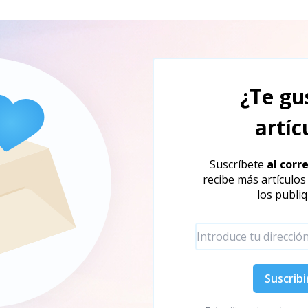
¿Te gu
artíc
Suscríbete
al corr
recibe más artículo
los publi
Suscribi