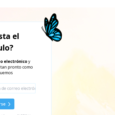
sta el
ulo?
eo electrónico
y
s tan pronto como
quemos
rse