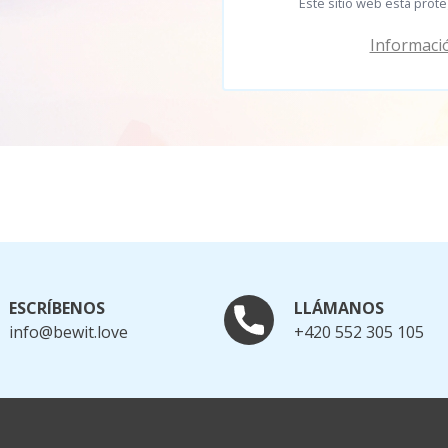
Este sitio web está prot
Informació
ESCRÍBENOS
LLÁMANOS
info@bewit.love
+420 552 305 105