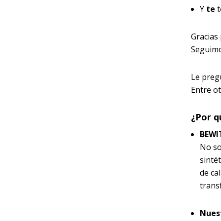
Y
te
t
Gracias 
Seguimo
Le pregu
Entre ot
¿Por q
BEWI
No so
sinté
de ca
trans
Nuest