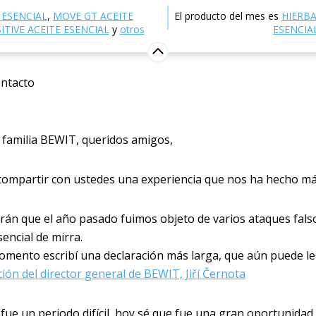
Blog
News
Cuando trataron de detenernos... y dimos
 ESENCIAL
,
MOVE GT ACEITE
El producto del mes es
HIERB
TIVE ACEITE ESENCIAL
y
otros
ESENCIA
do trataron de detenernos... 
os un paso adelante
ntacto
 2025
 familia BEWIT, queridos amigos,
compartir con ustedes una experiencia que nos ha hecho má
rán que el año pasado fuimos objeto de varios ataques falso
sencial de mirra.
omento escribí una declaración más larga, que aún puede le
ión del director general de BEWIT, Jiří Černota
ue un periodo difícil, hoy sé que fue una gran oportunidad 