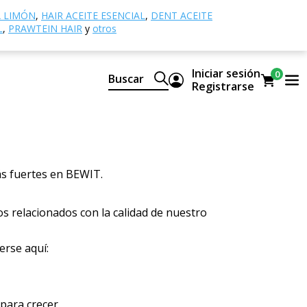
 un paso adelante
A LIMÓN
,
HAIR ACEITE ESENCIAL
,
DENT ACEITE
L
,
PRAWTEIN HAIR
y
otros
y
4
Iniciar sesión
0
Buscar
Registrarse
s fuertes en BEWIT.
s relacionados con la calidad de nuestro
erse aquí:
para crecer.