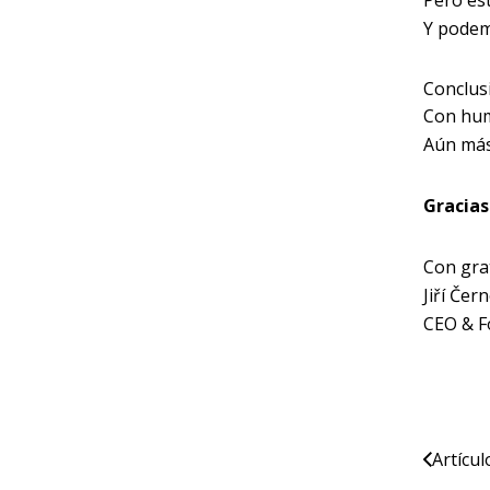
Pero es
Y podem
Conclus
Con hum
Aún más
Gracias
Con grat
Jiří Čer
CEO & 
Artícul