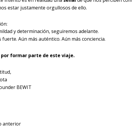
te intento es en realidad una
señal
de que nos perciben co
os estar justamente orgullosos de ello.
ión:
ildad y determinación, seguiremos adelante.
 fuerte. Aún más auténtico. Aún más conciencia.
 por formar parte de este viaje.
itud,
nota
Founder BEWIT
o anterior