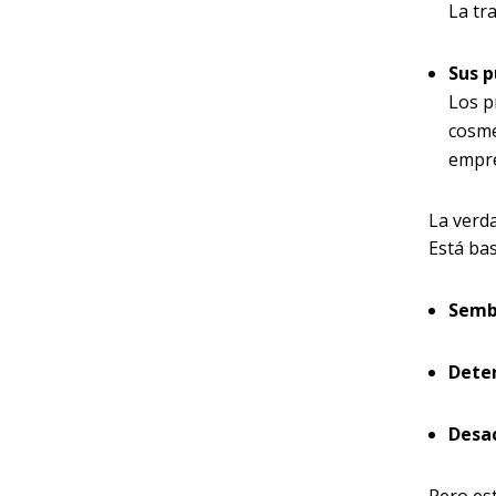
La tr
Sus p
Los p
cosmé
empre
La verda
Está bas
Semb
Deten
Desa