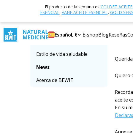
Inicio
El producto de la semana es
COLDET ACEITE
Seleccionar categoría
ESENCIAL
,
VAHE ACEITE ESENCIAL
,
GOLD SENSI
Cuan
Aceites esenciales
dim
Español, €
E-shop
Blog
Reseñas
Co
Suplementos dietéticos
20. 4.
Estilo de vida saludable
Querida
News
Quiero 
Acerca de BEWIT
Recorda
aceite e
En su m
Declarac
Aunque f