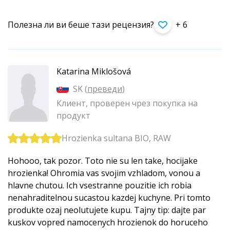
Полезна ли ви беше тази рецензия?
+ 6
Katarina Miklošová
SK (
преведи
)
Клиент, проверен чрез покупка на
продукт
Hrozienka sultana BIO, RAW
Hohooo, tak pozor. Toto nie su len take, hocijake
hrozienka! Ohromia vas svojim vzhladom, vonou a
hlavne chutou. Ich vsestranne pouzitie ich robia
nenahraditelnou sucastou kazdej kuchyne. Pri tomto
produkte ozaj neolutujete kupu. Tajny tip: dajte par
kuskov vopred namocenych hrozienok do horuceho