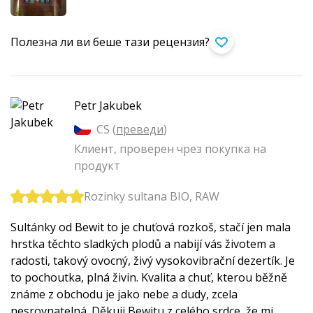
Полезна ли ви беше тази рецензия?
Petr Jakubek
CS (
преведи
)
Клиент, проверен чрез покупка на
продукт
Rozinky sultana BIO, RAW
Sultánky od Bewit to je chuťová rozkoš, stačí jen mala
hrstka těchto sladkých plodů a nabijí vás životem a
radosti, takový ovocný, živý vysokovibrační dezertík. Je
to pochoutka, plná živin. Kvalita a chuť, kterou běžně
známe z obchodu je jako nebe a dudy, zcela
nesrovnatelná. Děkuji Bewitu z celého srdce, že mi