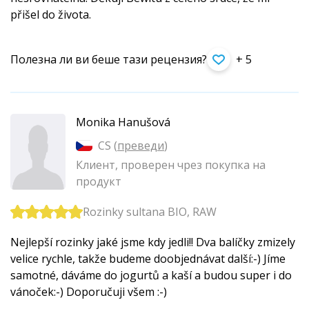
přišel do života.
Полезна ли ви беше тази рецензия?
+ 5
Monika Hanušová
CS (
преведи
)
Клиент, проверен чрез покупка на
продукт
Rozinky sultana BIO, RAW
Nejlepší rozinky jaké jsme kdy jedli!! Dva balíčky zmizely
velice rychle, takže budeme doobjednávat další:-) Jíme
samotné, dáváme do jogurtů a kaší a budou super i do
vánoček:-) Doporučuji všem :-)