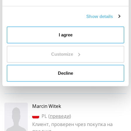
Uwielbiam rodzynki – dodaję do ciast, deserów, jem
same jako słodką przekąskę. Rodzynki Bewit są
Show details
doskonałe, nie zawierają sztucznych dodatków,
konserwantów i chemii – świetnie smakują w każdej
I agree
postaci!
Customize
Decline
Полезна ли ви беше тази рецензия?
+ 1
Marcin Witek
PL (
преведи
)
Клиент, проверен чрез покупка на