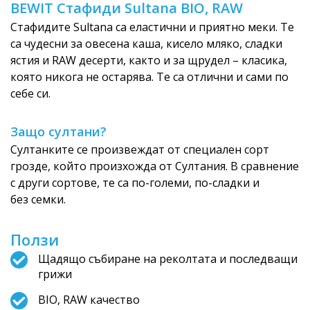
BEWIT Стафиди Sultana BIO, RAW
Стафидите Sultana са еластични и приятно меки. Те
са чудесни за овесена каша, кисело мляко, сладки
ястия и RAW десерти, както и за щрудел – класика,
която никога не остарява. Те са отлични и сами по
себе си.
Защо султани?
Султанките се произвеждат от специален сорт
грозде, който произхожда от Султания. В сравнение
с други сортове, те са по-големи, по-сладки и
без семки.
Ползи
Щадящо събиране на реколтата и последващи
грижи
BIO, RAW качество