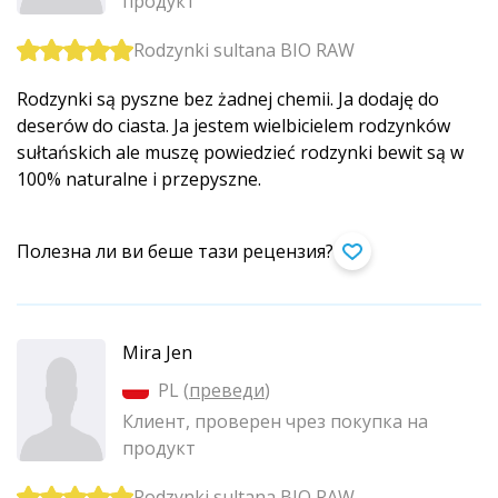
продукт
Rodzynki sultana BIO RAW
Rodzynki są pyszne bez żadnej chemii. Ja dodaję do
deserów do ciasta. Ja jestem wielbicielem rodzynków
sułtańskich ale muszę powiedzieć rodzynki bewit są w
100% naturalne i przepyszne.
Полезна ли ви беше тази рецензия?
Mira Jen
PL (
преведи
)
Клиент, проверен чрез покупка на
продукт
Rodzynki sultana BIO RAW