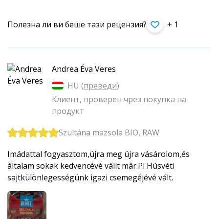
Полезна ли ви беше тази рецензия?
+ 1
Andrea Éva Veres
HU (
преведи
)
Клиент, проверен чрез покупка на
продукт
Szultána mazsola BIO, RAW
Imádattal fogyasztom,újra meg újra vásárolom,és
általam sokak kedvencévé vállt már.Pl Húsvéti
sajtkülönleges­ségünk igazi csemegéjévé vált.