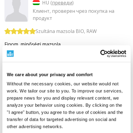
HU (
преведи
)
Клиент, проверен чрез покупка на
продукт
Szultána mazsola BIO, RAW
Finom, minőségi mazsola.
Полезна ли ви беше тази рецензия?
We care about your privacy and comfort
Without the necessary cookies, our website would not
Alicja Mendel
work. We tailor our site to you. To improve our services,
prepare news for you and display relevant content, we
PL (
преведи
)
analyze your behavior using cookies. By clicking on the
Клиент, проверен чрез покупка на
"I agree" button, you agree to the use of cookies and the
продукт
transfer of data for targeted advertising on social and
other advertising networks.
Rodzynki sultana BIO RAW