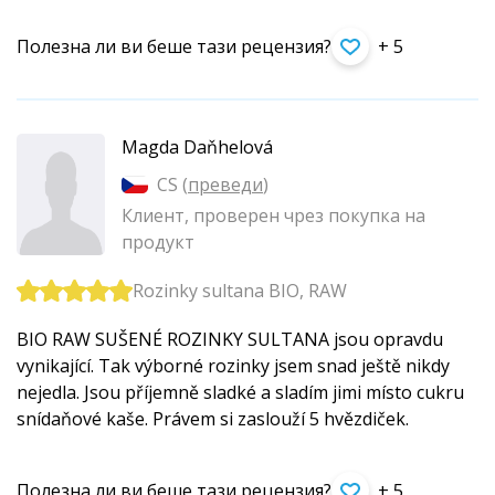
Полезна ли ви беше тази рецензия?
+ 5
Magda Daňhelová
CS (
преведи
)
Клиент, проверен чрез покупка на
продукт
Rozinky sultana BIO, RAW
BIO RAW SUŠENÉ ROZINKY SULTANA jsou opravdu
vynikající. Tak výborné rozinky jsem snad ještě nikdy
nejedla. Jsou příjemně sladké a sladím jimi místo cukru
snídaňové kaše. Právem si zaslouží 5 hvězdiček.
Полезна ли ви беше тази рецензия?
+ 5