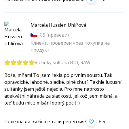
Marcela Hussien Uhlířová
CS (
преведи
)
Клиент, проверен чрез покупка на
продукт
Rozinky sultana BIO, RAW
Bože, mňam! To jsem řekla po prvním soustu. Tak
opravdické, lahodné, sladké, plné chutí. Takhle luxusní
sultánky jsem ještě nejedla. Pro mne naprosto
adekvátní náhrada za sladkosti, jelikož jsem mlsná, a
teď budu mít z mlsání dobrý pocit :)
Полезна ли ви беше тази рецензия?
+ 5