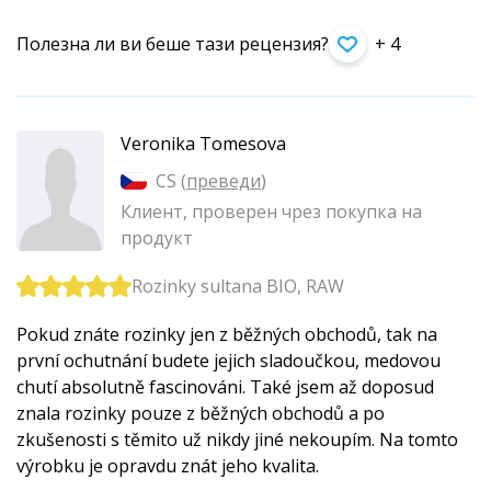
Полезна ли ви беше тази рецензия?
+ 4
Veronika Tomesova
CS (
преведи
)
Клиент, проверен чрез покупка на
продукт
Rozinky sultana BIO, RAW
Pokud znáte rozinky jen z běžných obchodů, tak na
první ochutnání budete jejich sladoučkou, medovou
chutí absolutně fascinováni. Také jsem až doposud
znala rozinky pouze z běžných obchodů a po
zkušenosti s těmito už nikdy jiné nekoupím. Na tomto
výrobku je opravdu znát jeho kvalita.