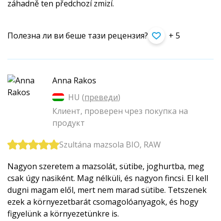
záhadně ten předchozí zmizí.
Полезна ли ви беше тази рецензия?
+ 5
Anna Rakos
HU (
преведи
)
Клиент, проверен чрез покупка на
продукт
Szultána mazsola BIO, RAW
Nagyon szeretem a mazsolát, sütibe, joghurtba, meg
csak úgy nasiként. Mag nélküli, és nagyon fincsi. El kell
dugni magam elől, mert nem marad sütibe. Tetszenek
ezek a környezetbarát csomagolóanyagok, és hogy
figyelünk a környezetünkre is.