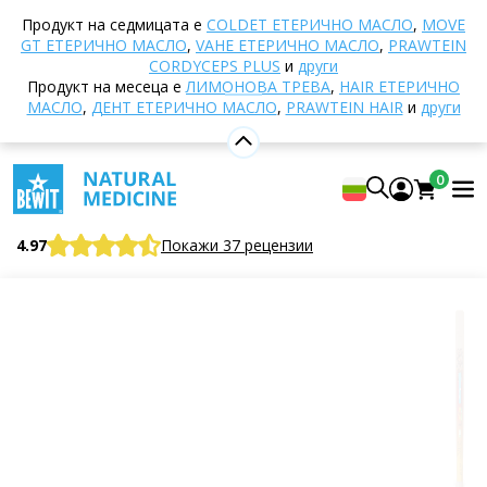
Начало
E-shop
Хранене и хранителни добавки
Продукт на седмицата е
COLDET EТЕРИЧНО МАСЛО
,
MOVE
Суперхрани
Αποξηραμένα φρούτα
Стафиди
GT ЕТЕРИЧНО МАСЛО
,
VAHE ЕТЕРИЧНО МАСЛО
,
PRAWTEIN
султана BIO, RAW
CORDYCEPS PLUS
и
други
Продукт на месеца е
ЛИМОНОВА ТРЕВА
,
HAIR ЕТЕРИЧНО
МАСЛО
,
ДЕНТ ЕТЕРИЧНО МАСЛО
,
PRAWTEIN HAIR
и
други
Стафиди султана BIO, RAW
0
Суперхрана
BEWIT Sultana Raisins ORGANIC, RAW
4.97
Покажи 37 рецензии