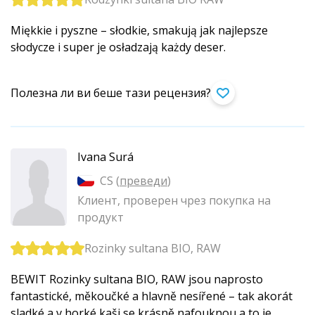
Miękkie i pyszne – słodkie, smakują jak najlepsze
słodycze i super je osładzają każdy deser.
Полезна ли ви беше тази рецензия?
Ivana Surá
CS (
преведи
)
Клиент, проверен чрез покупка на
продукт
Rozinky sultana BIO, RAW
BEWIT Rozinky sultana BIO, RAW jsou naprosto
fantastické, měkoučké a hlavně nesířené – tak akorát
sladké a v horké kaši se krásně nafouknou a to je