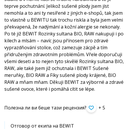
teprve pochutnání. Jelikož sušené plody jsem jíst
nemohla a to ani ty nesířené z jiných e-shopů, tak jsem
to vlastně u BEWITU tak trochu riskla a byla jsem velmi
překvapená, že nadýmání a kožní alergie se nekonaly.
Po té již BEWIT Rozinky sultana BIO, RAW nakupuji i po
kilech a mlsám – navíc jsou přínosem pro zdravé
vyprazdňování stolice, což zamezuje zácpě a tím
přidruženým zdravotním problémům. Vřele doporučuji
všemi deseti a to nejen tyto skvělé Rozinky sultana BIO,
RAW, ale také jsem již ochutnala i BEWIT Sušené
meruňky, BIO RAW a Fíky sušené plody krájené, BIO
RAW a mňam mňam. Děkuji BEWIT za výborné a zdravé
sušené ovoce, které i pomáhá cítit se lépe.
Полезна ли ви беше тази рецензия?
+ 5
Отговор от екипа на BEWIT