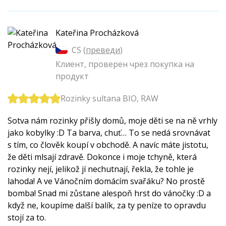
Kateřina Procházková
CS (
преведи
)
Клиент, проверен чрез покупка на
продукт
Rozinky sultana BIO, RAW
Sotva nám rozinky přišly domů, moje děti se na ně vrhly
jako kobylky :D Ta barva, chuť… To se nedá srovnávat
s tím, co člověk koupí v obchodě. A navíc máte jistotu,
že děti mlsají zdravě. Dokonce i moje tchyně, která
rozinky nejí, jelikož jí nechutnají, řekla, že tohle je
lahoda! A ve Vánočním domácím svařáku? No prostě
bomba! Snad mi zůstane alespoň hrst do vánočky :D a
když ne, koupíme další balík, za ty peníze to opravdu
stojí za to.