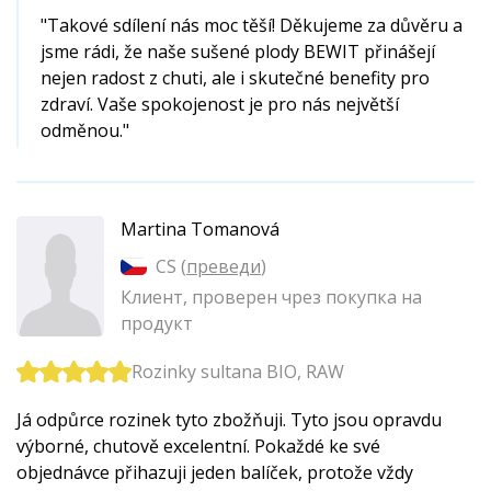
"Takové sdílení nás moc těší! Děkujeme za důvěru a
jsme rádi, že naše sušené plody BEWIT přinášejí
nejen radost z chuti, ale i skutečné benefity pro
zdraví. Vaše spokojenost je pro nás největší
odměnou."
Martina Tomanová
CS (
преведи
)
Клиент, проверен чрез покупка на
продукт
Rozinky sultana BIO, RAW
Já odpůrce rozinek tyto zbožňuji. Tyto jsou opravdu
výborné, chutově excelentní. Pokaždé ke své
objednávce přihazuji jeden balíček, protože vždy