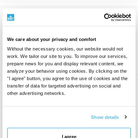
базата на активен кислород. Освен за пране,
можете да го използвате за почистване на канали,
мивки, вани, умивалници, душове и тоалетни.
-40%
Кастилски течен сапун
Справя се с мазнини и упорити замърсявания по
Козметични суровини
устойчиви повърхности.
We care about your privacy and comfort
На склад
Without the necessary cookies, our website would not
от 6,17 €
10,29 €
Направете си свои собствени натурални
work. We tailor our site to you. To improve our services,
почистващи препарати
Преглед
prepare news for you and display relevant content, we
analyze your behavior using cookies. By clicking on the
От кастилски сапун, сода за хляб, бял оцет и
"I agree" button, you agree to the use of cookies and the
етерични масла лесно можете да смесите свои
transfer of data for targeted advertising on social and
собствени почистващи препарати точно според
-30%
other advertising networks.
Сода бикарбона -
нуждите си. В блога ще намерите инструкции
естествена суровина за
стъпка по стъпка, например за
почистващ спрей за
козметика, почистване и
повърхности с аромат на лимон и лавандула
,
Show details
грижа за дома
универсален почистващ препарат за повърхности
Почистване и чистота
или
домашен абсорбатор на миризми
.
I agree
На склад