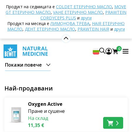
Начало
E-shop
ЕКО дрогерия
Почистване и
Продукт на седмицата е
COLDET EТЕРИЧНО МАСЛО
,
MOVE
чистота
GT ЕТЕРИЧНО МАСЛО
,
VAHE ЕТЕРИЧНО МАСЛО
,
PRAWTEIN
CORDYCEPS PLUS
и
други
Почистване и чистота
Продукт на месеца е
ЛИМОНОВА ТРЕВА
,
HAIR ЕТЕРИЧНО
МАСЛО
,
ДЕНТ ЕТЕРИЧНО МАСЛО
,
PRAWTEIN HAIR
и
други
Използвате почистващи препарати в целия дом, от
кухнята до банята и детската стая. Техните
0
остатъци остават по повърхностите, с които
влизате в контакт всеки ден. Ето защо е важно да
Покажи повече
знаете от какво са направени. Продуктите BEWIT за
почистване на дома съдържат естествени съставки,
универсални са и могат да се комбинират помежду
Най-продавани
си.
Oxygen Active
Течни сапуни
Пране и сушене
На склад
Кастилски течен сапун
е направен по традиционен
11,35 €
метод на осапунване от растителни масла.